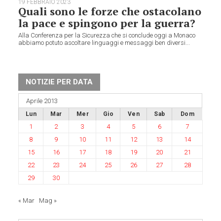
19 FEBBRAIO 2023
Quali sono le forze che ostacolano
la pace e spingono per la guerra?
Alla Conferenza per la Sicurezza che si conclude oggi a Monaco
abbiamo potuto ascoltare linguaggi e messaggi ben diversi...
NOTIZIE PER DATA
Aprile 2013
Lun
Mar
Mer
Gio
Ven
Sab
Dom
1
2
3
4
5
6
7
8
9
10
11
12
13
14
15
16
17
18
19
20
21
22
23
24
25
26
27
28
29
30
« Mar
Mag »