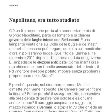
*****
Napolitano, era tutto studiato
C’è un filo rosso che porta allo sconcertante bis di
Giorgio Napolitano, parte da lontano e si chiama
governo delle larghe intese con Berlusconi
. È una
lampante verità che sul Colle delle bugie e dei nastri
cancellati nessuno può negare, scolpita sui moniti che
d’ora in poi saranno legge. Quel filo del Quirinale, nel
dicembre 2011 dopo la disastrosa caduta del governo
B., impedisce le
elezioni anticipate
. Come mai? Forse
era chiaro che, con il crollo annunciato della destra, il
Pd vincitore avrebbe potuto imporre senza problemi il
proprio capo dello Stato?
E perché quando, nel dicembre scorso, Monti si
dimette, non viene rispedito alle Camere per verificare
la fiducia? Forse perché il
timing
, perfetto, consentiva
alla presidenza di gestire non solo le elezioni, ma
anche il dopo? Il pareggio auspicato e raggiunto, il
mezzo incarico a
Bersani
, lo stop a M5S che chiede un
premier fuori dai partiti, la melina dei “saggi”. Tutto per