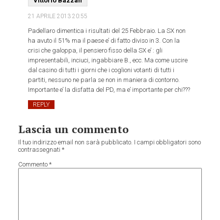
Vittorio Bazzan
21 APRILE 2013
20:55
Padellaro dimentica i risultati del 25 Febbraio. La SX non
ha avuto il 51% ma il paese e’ di fatto diviso in 3. Con la
crisi che galoppa, il pensiero fisso della SX e’ : gli
impresentabili, inciuci, ingabbiare B., ecc. Ma come uscire
dal casino di tutti i giorni che i coglioni votanti di tutti i
partiti, nessuno ne parla se non in maniera di contorno.
Importante e’ la disfatta del PD, ma e’ importante per chi???
REPLY
Lascia un commento
Il tuo indirizzo email non sarà pubblicato.
I campi obbligatori sono
contrassegnati
*
Commento
*