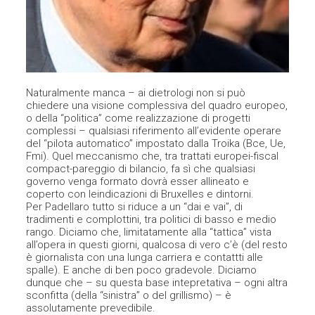
Naturalmente manca – ai dietrologi non si può
chiedere una visione complessiva del quadro europeo,
o della “politica” come realizzazione di progetti
complessi – qualsiasi riferimento all’evidente operare
del “pilota automatico” impostato dalla Troika (Bce, Ue,
Fmi). Quel meccanismo che, tra trattati europei-fiscal
compact-pareggio di bilancio, fa sì che qualsiasi
governo venga formato dovrà esser allineato e
coperto con leindicazioni di Bruxelles e dintorni.
Per Padellaro tutto si riduce a un “dai e vai”, di
tradimenti e complottini, tra politici di basso e medio
rango. Diciamo che, limitatamente alla “tattica” vista
all’opera in questi giorni, qualcosa di vero c’è (del resto
è giornalista con una lunga carriera e contattti alle
spalle). E anche di ben poco gradevole. Diciamo
dunque che – su questa base intepretativa – ogni altra
sconfitta (della “sinistra” o del grillismo) – è
assolutamente prevedibile.