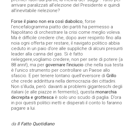
arrivare paralizzati all’elezione del Presidente e quindi
all’inevitabile rielezione?
Forse il piano non era così diabolico
, forse
l’encefalogramma piatto dei partiti ha permesso a
Napolitano di orchestrare la crisi come meglio voleva.
Ma è difficile credere che, dopo aver respinto fino alla
noia ogni offerta per restare, il navigato politico abbia
ceduto in un paio d’ore alle suppliche di alcuni presunti
leader alla canna del gas. Si è fatto
rieleggere,vogliamo credere, non per sete di potere (a
88 anni!), ma per
governare l’inciucio
che nella sua testa
è l’unico strumento per controllare un Paese allo
sfascio. E per tenere lontano quell’eversore di
Grillo
che crede addirittura nella democrazia dei cittadini.
Non s’illuda, però: davanti ai problemi giganteschi degli
italiani (e alle piazze in fermento), questa
monarchia
decrepita e grottesca
è solo uno scudo di paglia. D’ora
in poi questi politici inetti e disperati il conto lo faranno
pagare a lui.
da
Il Fatto Quotidiano