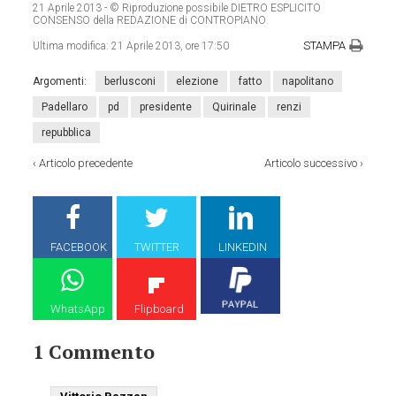
21 Aprile 2013
- © Riproduzione possibile DIETRO ESPLICITO
CONSENSO della REDAZIONE di CONTROPIANO
STAMPA
Ultima modifica:
21 Aprile 2013, ore 17:50
Argomenti:
berlusconi
elezione
fatto
napolitano
Padellaro
pd
presidente
Quirinale
renzi
repubblica
‹
Articolo precedente
Articolo successivo
›
FACEBOOK
TWITTER
LINKEDIN
WhatsApp
Flipboard
1 Commento