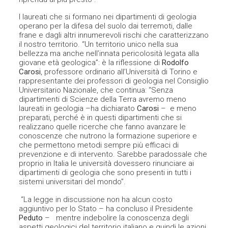
I laureati che si formano nei dipartimenti di geologia
operano per la difesa del suolo dai terremoti, dalle
frane e dagli altri innumerevoli rischi che caratterizzano
il nostro territorio. “Un territorio unico nella sua
bellezza ma anche nell’innata pericolosità legata alla
giovane età geologica”: è la riflessione di
Rodolfo
Carosi
, professore ordinario all’Università di Torino e
rappresentante dei professori di geologia nel Consiglio
Universitario Nazionale, che continua: “Senza
dipartimenti di Scienze della Terra avremo meno
laureati in geologia –ha dichiarato
Carosi
– e meno
preparati, perché è in questi dipartimenti che si
realizzano quelle ricerche che fanno avanzare le
conoscenze che nutrono la formazione superiore e
che permettono metodi sempre più efficaci di
prevenzione e di intervento. Sarebbe paradossale che
proprio in Italia le università dovessero rinunciare ai
dipartimenti di geologia che sono presenti in tutti i
sistemi universitari del mondo”.
“La legge in discussione non ha alcun costo
aggiuntivo per lo Stato – ha concluso il Presidente
Peduto
– mentre indebolire la conoscenza degli
aspetti geologici del territorio italiano e quindi le azioni