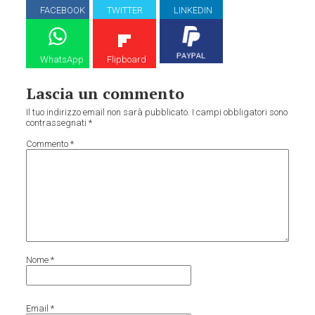
FACEBOOK
TWITTER
LINKEDIN
WhatsApp
Flipboard
Lascia un commento
Il tuo indirizzo email non sarà pubblicato.
I campi obbligatori sono
contrassegnati
*
Commento
*
Nome
*
Email
*