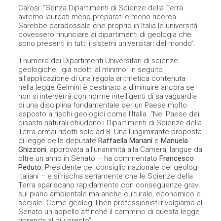
Carosi: “Senza Dipartimenti di Scienze della Terra
avremo laureati meno preparati e meno ricerca.
Sarebbe paradossale che proprio in Italia le università
dovessero rinunciare ai dipartimenti di geologia che
sono presenti in tutti i sistemi universitari del mondo”.
Il numero dei Dipartimenti Universitari di scienze
geologiche, già ridotti al minimo in seguito
all’applicazione di una regola aritmetica contenuta
nella legge Gelmini è destinato a diminuire ancora se
non si interverrà con norme intelligenti di salvaguardia
di una disciplina fondamentale per un Paese molto
esposto a rischi geologici come l’Italia. “Nel Paese dei
disastri naturali chiudono i Dipartimenti di Scienze della
Terra ormai ridotti solo ad 8. Una lungimirante proposta
di legge delle deputate
Raffaella Mariani
e
Manuela
Ghizzoni
, approvata all’unanimità alla Camera, langue da
oltre un anno in Senato – ha commentato
Francesco
Peduto
, Presidente del consiglio nazionale dei geologi
italiani – e si rischia seriamente che le Scienze della
Terra spariscano rapidamente con conseguenze gravi
sul piano ambientale ma anche culturale, economico e
sociale. Come geologi liberi professionisti rivolgiamo al
Senato un appello affinché il cammino di questa legge
riprenda al più presto”.