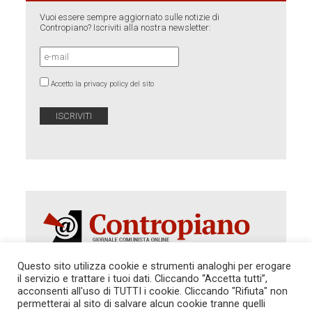
Vuoi essere sempre aggiornato sulle notizie di
Contropiano? Iscriviti alla nostra newsletter:
Accetto la privacy policy del sito
Questo sito utilizza cookie e strumenti analoghi per erogare
il servizio e trattare i tuoi dati. Cliccando “Accetta tutti”,
acconsenti all'uso di TUTTI i cookie. Cliccando "Rifiuta" non
Autorizzazione del Tribunale di Roma 286 del 31
dicembre 2014. Direttore Responsabile: Sergio
permetterai al sito di salvare alcun cookie tranne quelli