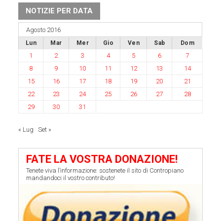
NOTIZIE PER DATA
Agosto 2016
Lun
Mar
Mer
Gio
Ven
Sab
Dom
1
2
3
4
5
6
7
8
9
10
11
12
13
14
15
16
17
18
19
20
21
22
23
24
25
26
27
28
29
30
31
« Lug
Set »
FATE LA VOSTRA DONAZIONE!
Tenete viva l’informazione: sostenete il sito di Contropiano
mandandoci il vostro contributo!