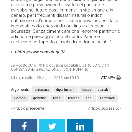
di difesa e prevenzione ha avuto nel passato e
avrebbe nel futuro costi immensi, in vite umane e in
denaro, per i frequenti disastri naturali o indotti
dall’azione dell’uomo e per la successiva necessità di
interventi molto onerosi di ripristino e di messa in
sicurezza. Senza dimenticare che l’enorme patrimonio
artistico e paesaggistico del nostro Paese è
anch’esso sottoposto a rischi di costi incalcolabili”.
da
http://www.cngeologi.it/
28 Agosto 2016
- © Riproduzione possibile DIETRO ESPLICITO
CONSENSO della REDAZIONE di CONTROPIANO
STAMPA
Ultima modifica:
28 Agosto 2016, ore 10:10
Argomenti:
chiusura
dipartimenti
disastri naturali
Geologi
governo
renzi
risorse
tagli
terremoti
‹
Articolo precedente
Articolo successivo
›