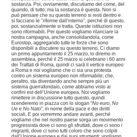
sostanza. Poi, ovviamente, discutiamo del come, del
quando, di tutto; ma la sostanza è questa. Non si
può pensare che su questo terreno si resti dentro e
si facciano le "riforme dall’interno", perché di questo,
poi, sostanzialmente si tratta. Queste istituzioni non
sono riformabili. Per questo vogliamo rilanciare la
nostra campagna, anche consolidandola, come
Eurostop, aggregando tutte le forze che sono
disponibili a discutere su questo terreno. Ci diamo
un primo appuntamento il 25 marzo, lo diremo in
assemblea, perché il 25 marzo si celebrano i 60 anni
dei Trattati di Roma, quindi ci sarà il vertice europeo
a Roma e noi vogliamo che ci sia una protesta
contro un sistema europeo non riformabile; che,
peraltro, sta diventando anche sempre più un
sistema guerrafondaio, come abbiamo visto ai
confini est dell’Unione europea. Noi vogliamo
rimettere in discussione tutto questo, quindi
scenderemo in piazza con lo slogan “
No euro, No
Ue e No Nato
”, in nome della pace e dei diritti
sociali. E poi vorremmo andare avanti, perché
vogliamo che nel nostro paese sorga un movimento
progressista dove ci sono gli sfruttati, dove ci sono i
migranti, dove ci sono tutti coloro che sono colpiti
dall’Unione europea e dai suoi strumenti; vogliamo