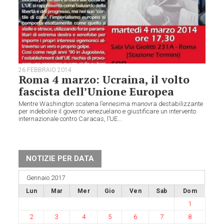
26 FEBBRAIO 2014
Roma 4 marzo: Ucraina, il volto
fascista dell’Unione Europea
Mentre Washington scatena l’ennesima manovra destabilizzante
per indebolire il governo venezuelano e giustificare un intervento
internazionale contro Caracas, l’UE...
NOTIZIE PER DATA
Gennaio 2017
Lun
Mar
Mer
Gio
Ven
Sab
Dom
1
2
3
4
5
6
7
8