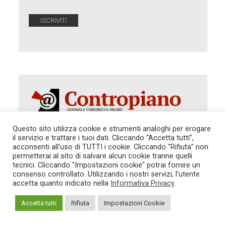
Questo sito utilizza cookie e strumenti analoghi per erogare
il servizio e trattare i tuoi dati. Cliccando “Accetta tutti”,
acconsenti all'uso di TUTTI i cookie. Cliccando "Rifiuta" non
Autorizzazione del Tribunale di Roma 286 del 31
dicembre 2014. Direttore Responsabile: Sergio
permetterai al sito di salvare alcun cookie tranne quelli
Cararo. Indirizzo: V.Casalbruciato 27- sc. B - 00159
tecnici. Cliccando "Impostazioni cookie" potrai fornire un
Roma -
consenso controllato. Utilizzando i nostri servizi, l'utente
Tel. 06.640.122.19 -
redazione@contropiano.org
accetta quanto indicato nella
Informativa Privacy
.
SOSTIENICI!
REDAZIONE
CONTATTI
TG CONTROPIANO
LINK CONSIGLIATI
Accetta tutti
Rifiuta
Impostazioni Cookie
PRIVACY
COOKIE POLICY