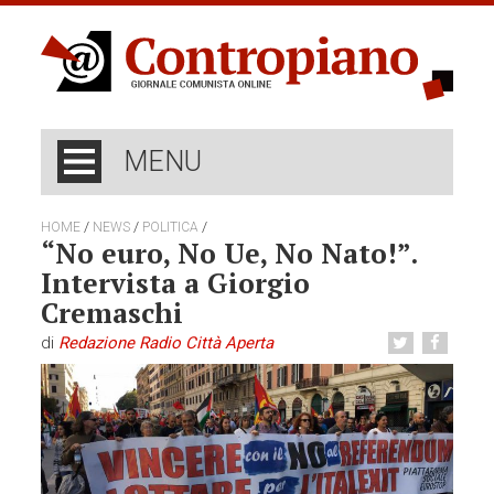
MENU
/
/
/
HOME
NEWS
POLITICA
“No euro, No Ue, No Nato!”.
Intervista a Giorgio
Cremaschi
di
Redazione Radio Città Aperta