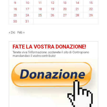
9
10
11
12
13
14
15
16
17
18
19
20
21
22
23
24
25
26
27
28
29
30
31
« Dic
Feb »
FATE LA VOSTRA DONAZIONE!
Tenete viva l’informazione: sostenete il sito di Contropiano
mandandoci il vostro contributo!