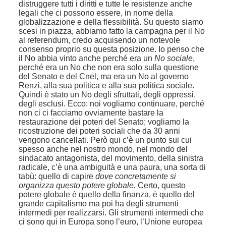
distruggere tutti i diritti e tutte le resistenze anche
legali che ci possono essere, in nome della
globalizzazione e della flessibilità. Su questo siamo
scesi in piazza, abbiamo fatto la campagna per il No
al referendum, credo acquisendo un notevole
consenso proprio su questa posizione. Io penso che
il No abbia vinto anche perché era un
No sociale
,
perché era un No che non era solo sulla questione
del Senato e del Cnel, ma era un No al governo
Renzi, alla sua politica e alla sua politica sociale.
Quindi è stato un No degli sfruttati, degli oppressi,
degli esclusi. Ecco: noi vogliamo continuare, perché
non ci ci facciamo ovviamente bastare la
restaurazione dei poteri del Senato; vogliamo la
ricostruzione dei poteri sociali che da 30 anni
vengono cancellati. Però qui c’è un punto sui cui
spesso anche nel nostro mondo, nel mondo del
sindacato antagonista, del movimento, della sinistra
radicale, c’è una ambiguità e una paura, una sorta di
tabù: quello di capire
dove concretamente si
organizza questo potere globale.
Certo, questo
potere globale è quello della finanza, è quello del
grande capitalismo ma poi ha degli strumenti
intermedi per realizzarsi. Gli strumenti intermedi che
ci sono qui in Europa sono l’euro, l’Unione europea