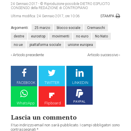
24 Gennaio 2017
- © Riproduzione possibile DIETRO ESPLICITO
CONSENSO della REDAZIONE di CONTROPIANO
STAMPA
Ultima modifica:
24 Gennaio 2017, ore 10:06
Argomenti:
25 marzo
blocco sociale
Cremaschi
destre
eurostop
movimenti
no euro
No Nato
no ue
piattaforma sociale
unione europea
‹
Articolo precedente
Articolo successivo
›
FACEBOOK
TWITTER
LINKEDIN
WhatsApp
Flipboard
Lascia un commento
Il tuo indirizzo email non sarà pubblicato.
I campi obbligatori sono
contrassegnati
*