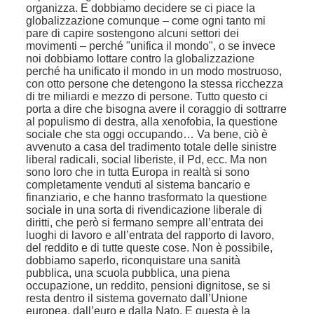
organizza. E dobbiamo decidere se ci piace la
globalizzazione comunque – come ogni tanto mi
pare di capire sostengono alcuni settori dei
movimenti – perché "unifica il mondo", o se invece
noi dobbiamo lottare contro la globalizzazione
perché ha unificato il mondo in un modo mostruoso,
con otto persone che detengono la stessa ricchezza
di tre miliardi e mezzo di persone. Tutto questo ci
porta a dire che bisogna avere il coraggio di sottrarre
al populismo di destra, alla xenofobia, la questione
sociale che sta oggi occupando… Va bene, ciò è
avvenuto a casa del tradimento totale delle sinistre
liberal radicali, social liberiste, il Pd, ecc. Ma non
sono loro che in tutta Europa in realtà si sono
completamente venduti al sistema bancario e
finanziario, e che hanno trasformato la questione
sociale in una sorta di rivendicazione liberale di
diritti, che però si fermano sempre all’entrata dei
luoghi di lavoro e all’entrata del rapporto di lavoro,
del reddito e di tutte queste cose. Non è possibile,
dobbiamo saperlo, riconquistare una sanità
pubblica, una scuola pubblica, una piena
occupazione, un reddito, pensioni dignitose, se si
resta dentro il sistema governato dall’Unione
europea, dall’euro e dalla Nato. E questa è la