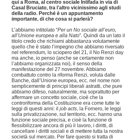
qui a Roma, al centro sociale Intifada in via di
Casal Bruciato, tra l’altro vicinissimo agli studi
della radio. Perché è un appuntamento
importante, di che cosa si parlerà?
L’abbiamo intitolato “
Per un No sociale all’euro,
all’Unione europea e alla Nato
”. Quindi da un lato il
titolo credo che richiami abbastanza volutamente
quello che è stato l’impegno che abbiamo riversato
nel referendum, lo sciopero del 21, il No Renzi day
ma anche, io penso (anche se certamente non
l’abbiamo organizzata noi), il senso della
manifestazione del 27 novembre. Abbiamo
combattuto contro la riforma Renzi, voluta dalle
Banche, dall’Unione europea, ecc. nel nome non
semplicemente di principi liberali astratti, che pure
abbiamo difeso, naturalmente, ma soprattutto per
affermare un concetto sociale, cioè che la
controriforma della Costituzione era come tutte le
leggi di questi anni: il
job acts
, la Fornero, le leggi
sulla privatizzazione, sul territorio, ecc. hanno una
funzione sociale precisa, e cioè la funzione di
flessibilizzare ancora di più il lavoro, i diritti, di
cancellare i diritti sociali e di mettere tutta la nostra
società sul mercato. Per fare questo si tratta di