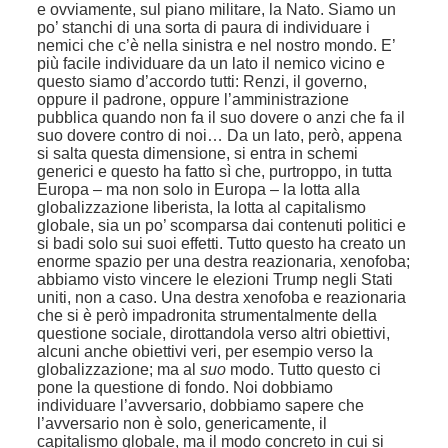
e ovviamente, sul piano militare, la Nato. Siamo un
po’ stanchi di una sorta di paura di individuare i
nemici che c’è nella sinistra e nel nostro mondo. E’
più facile individuare da un lato il nemico vicino e
questo siamo d’accordo tutti: Renzi, il governo,
oppure il padrone, oppure l’amministrazione
pubblica quando non fa il suo dovere o anzi che fa il
suo dovere contro di noi… Da un lato, però, appena
si salta questa dimensione, si entra in schemi
generici e questo ha fatto sì che, purtroppo, in tutta
Europa – ma non solo in Europa – la lotta alla
globalizzazione liberista, la lotta al capitalismo
globale, sia un po’ scomparsa dai contenuti politici e
si badi solo sui suoi effetti. Tutto questo ha creato un
enorme spazio per una destra reazionaria, xenofoba;
abbiamo visto vincere le elezioni Trump negli Stati
uniti, non a caso. Una destra xenofoba e reazionaria
che si è però impadronita strumentalmente della
questione sociale, dirottandola verso altri obiettivi,
alcuni anche obiettivi veri, per esempio verso la
globalizzazione; ma al
suo
modo. Tutto questo ci
pone la questione di fondo. Noi dobbiamo
individuare l’avversario, dobbiamo sapere che
l’avversario non è solo, genericamente, il
capitalismo globale, ma il modo concreto in cui si