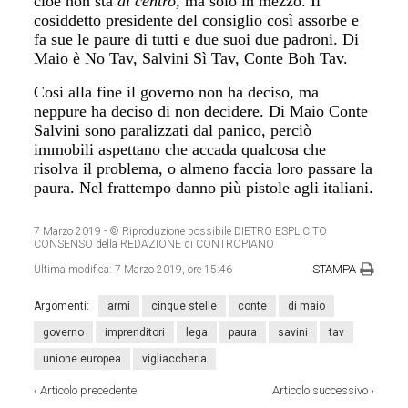
cioè non sta
al centro
, ma solo in mezzo. Il
cosiddetto presidente del consiglio così assorbe e
fa sue le paure di tutti e due suoi due padroni. Di
Maio è No Tav, Salvini Sì Tav, Conte Boh Tav.
Cosi alla fine il governo non ha deciso, ma
neppure ha deciso di non decidere. Di Maio Conte
Salvini sono paralizzati dal panico, perciò
immobili aspettano che accada qualcosa che
risolva il problema, o almeno faccia loro passare la
paura. Nel frattempo danno più pistole agli italiani.
7 Marzo 2019
- © Riproduzione possibile DIETRO ESPLICITO
CONSENSO della REDAZIONE di CONTROPIANO
STAMPA
Ultima modifica:
7 Marzo 2019, ore 15:46
Argomenti:
armi
cinque stelle
conte
di maio
governo
imprenditori
lega
paura
savini
tav
unione europea
vigliaccheria
‹
Articolo precedente
Articolo successivo
›