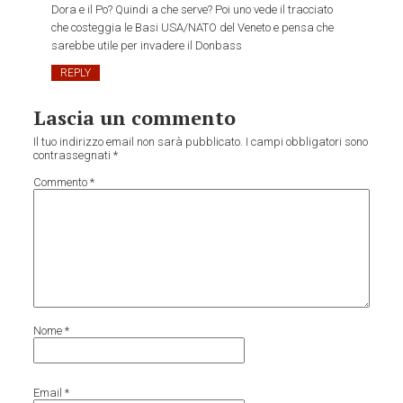
Dora e il Po? Quindi a che serve? Poi uno vede il tracciato
che costeggia le Basi USA/NATO del Veneto e pensa che
sarebbe utile per invadere il Donbass
REPLY
Lascia un commento
Il tuo indirizzo email non sarà pubblicato.
I campi obbligatori sono
contrassegnati
*
Commento
*
Nome
*
Email
*