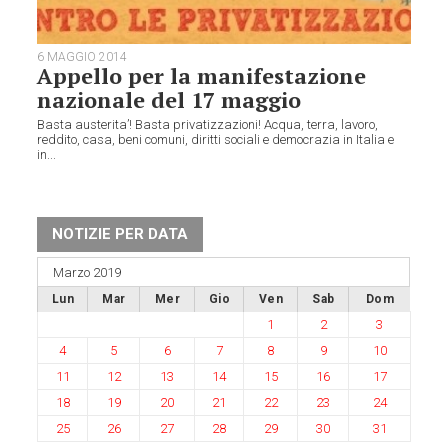
6 MAGGIO 2014
Appello per la manifestazione
nazionale del 17 maggio
Basta austerita’! Basta privatizzazioni! Acqua, terra, lavoro,
reddito, casa, beni comuni, diritti sociali e democrazia in Italia e
in...
NOTIZIE PER DATA
Marzo 2019
Lun
Mar
Mer
Gio
Ven
Sab
Dom
1
2
3
4
5
6
7
8
9
10
11
12
13
14
15
16
17
18
19
20
21
22
23
24
25
26
27
28
29
30
31