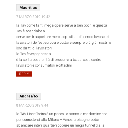
Mauritius
7 MARZO 2019
19:42
la Tav come tanti mega opere serve a ben pochi e questa
Tav è scandalosa
serve per trasportare merci soprattutto facendo lavorare i
lavoratori dell’est europa e buttare sempre più giù i nostri e
loro diritti di lavoratori
la Tav è vergognosqa
è la solita possibilità di produrre a bassi costi contro
lavoratori e consumatori e cittadini
REPLY
Andrea’65
8 MARZO 2019
9:44
la TAV Lione Torino è un pacco, lo sanno le madamine che
per connettersi alla Milano – Venezia bisognerebbe
sbamcare interi quartieri oppure un mega tunnel tra la