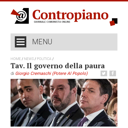
MENU
/
/
/
HOME
NEWS
POLITICA
Tav. Il governo della paura
di
Giorgio Cremaschi (Potere Al Popolo)