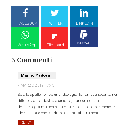
FACEBOOK
TWITTER
LINKEDIN
WhatsApp
Flipboard
3 Commenti
Manlio Padovan
7 MARZO 2019
17:43
Se alle spalle non c’è una ideologia, la famosa ipocrita non
differenza tra destra e sinistra, pur con i difetti
dell’ideologia ma senza la quale non ci sono nemmeno le
idee, non può che condurre a simili aberrazioni.
REPLY