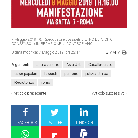
7 Maggio 2019
- © Riproduzione possibile DIETRO ESPLICITO
CONSENSO della REDAZIONE di CONTROPIANO
STAMPA
Ultima modifica:
7 Maggio 2019, ore 22:14
Argomenti:
antifascismo
Asia Usb
Casalbruciato
case popolari
fascisti
periferie
pulizia etnica
Resistenza
roma
‹
Articolo precedente
Articolo successivo
›
FACEBOOK
TWITTER
LINKEDIN