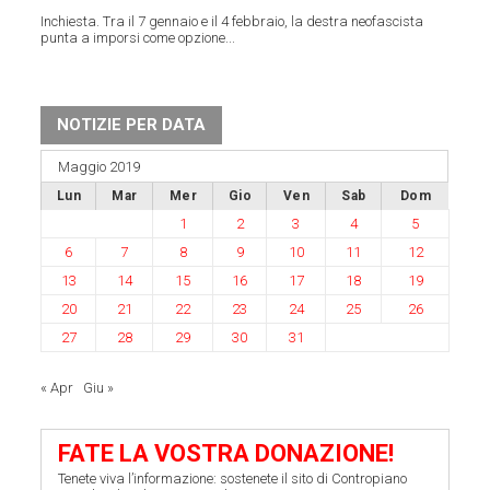
Inchiesta. Tra il 7 gennaio e il 4 febbraio, la destra neofascista
punta a imporsi come opzione...
NOTIZIE PER DATA
Maggio 2019
Lun
Mar
Mer
Gio
Ven
Sab
Dom
1
2
3
4
5
6
7
8
9
10
11
12
13
14
15
16
17
18
19
20
21
22
23
24
25
26
27
28
29
30
31
« Apr
Giu »
FATE LA VOSTRA DONAZIONE!
Tenete viva l’informazione: sostenete il sito di Contropiano