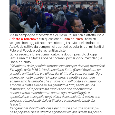
Ma la campagna etnorazzista di Casa Pound non è affatto liscia.
Sabato a Torrenova
e in questi ore a
Casalbruciato
i fascisti
vengono fronteggiati apertamente dagli attivisti del sindacato
Asia-Usb (attivo da sempre nei quartieri popolari), dai militanti di
Potere al Popolo e delle reti antifasciste.
Qui di seguito il breve comunicato che dopo il presidio di oggi
lancia una manifestazione per domani pomeriggio (mercoledi) a
Casalbruciato:
“Gli abitanti delle periferie romane lanciano per domani, mercoledi
8 maggio dalle h.16 in Via Sebastiano Satta (Casal Bruciato) un
presidio antifascista e a difesa del diritto alla casa per tutti. Ogni
giorno nei nostri quartieri ci opponiamo a sfratti e sgomberi,
sosteniamo le famiglie che si trovano in difficoltà e ci battiamo
affinchè il diritto alla casa sia garantito a tutti, senza alcuna
distinzione,
ed è per questo motivo che non accettiamo e
continueremo a combattere contro ogni sciacallaggio e
speculazione sulla pelle degli ultimi della società, di coloro che
vengono abbandonati dalle istituzioni e strumentalizzati dai
fascisti.
Per garantire il diritto alla casa per tutti c’è solo una ricetta: più
case popolari! Basta sfratti e sgomberi! No alla guerra tra poveri!