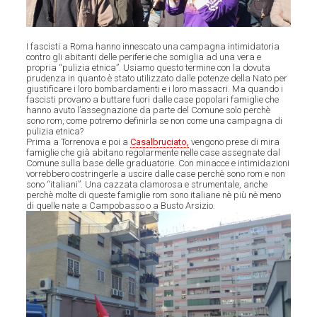
I fascisti a Roma hanno innescato una campagna intimidatoria
contro gli abitanti delle periferie che somiglia ad una vera e
propria “pulizia etnica”. Usiamo questo termine con la dovuta
prudenza in quanto è stato utilizzato dalle potenze della Nato per
giustificare i loro bombardamenti e i loro massacri. Ma quando i
fascisti provano a buttare fuori dalle case popolari famiglie che
hanno avuto l’assegnazione da parte del Comune solo perchè
sono rom, come potremo definirla se non come una campagna di
pulizia etnica?
Prima a Torrenova e poi a
Casalbruciato,
vengono prese di mira
famiglie che già abitano regolarmente nelle case assegnate dal
Comune sulla base delle graduatorie. Con minacce e intimidazioni
vorrebbero costringerle a uscire dalle case perchè sono rom e non
sono “italiani”. Una cazzata clamorosa e strumentale, anche
perchè molte di queste famiglie rom sono italiane nè più nè meno
di quelle nate a Campobasso o a Busto Arsizio.