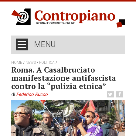
MENU
/
/
/
HOME
NEWS
POLITICA
Roma. A Casalbruciato
manifestazione antifascista
contro la “pulizia etnica”
di
Federico Rucco