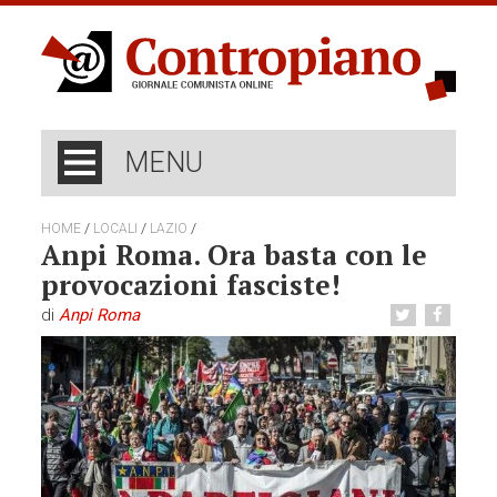
MENU
/
/
/
HOME
LOCALI
LAZIO
Anpi Roma. Ora basta con le
provocazioni fasciste!
di
Anpi Roma