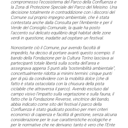
compromesso l’ecosistema del Parco della Confluenza e
la Zona di Protezione Speciale del Parco del Meisino. Una
decisione totalmente in contraddizione con i discorsi del
Comune sul proprio impegno ambientale, che è stata
contestata anche dalla Consulta per l’Ambiente e per il
Verde del Consiglio Comunale, la quale ha posto
l’accento sul delicato equilibrio degli habitat delle zone
verdi in questione, inadatte ad ospitare un festival.
Nonostante ciò il Comune, pur avendo facoltà di
impedirlo, ha deciso di portare avanti questo scempio. Il
bando della Fondazione per la Cultura Torino lasciava ai
partecipanti totale libertà sulla scelta dell’area e
assegnava appena 5 punti alla “sostenibilità ambientale”,
concettualmente ridotta ai minimi termini: cinque punti
per di più da condividere con la mobilità dolce (che di
fatto è stata ostacolata con la chiusura della pista
ciclabile che attraversa il parco). Avendo escluso dal
campo visivo l’impatto sulla vegetazione e sulla fauna, il
fatto che la Fondazione Reverse, vincitrice del bando,
abbia indicato come sito del festival il parco della
Confluenza è stato giudicato positivo per meri criteri
economici di capienza e facilità di gestione, senza alcuna
considerazione per le sue caratteristiche ecologiche e
per le normative che ne derivano: tanto è vero che l’Ente