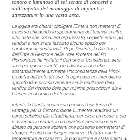
sonoro e luminoso di sei serate di concerti e
dall’impatto del montaggio di impianti e
attrezzature in una vasta area.
La logica era chiara: obbligare l’Ente a non mettersi di
traverso chiedendo lo spostamento del festival in altro
sito, dato che ormai era organizzato, i biglietti erano già
venduti e non si era lasciato alcuno spazio per
cambiamenti sostanziali. Dopo l’evento, la Direttrice
dell’Ente di Gestione delle Aree Protette del Po
Piemontese ha invitato il Comune a “considerare altre
aree per questi eventi”. Una dichiarazione che
sostanzialmente ammette l’inconsistenza della VIncA
prodotta dall’Ente stesso. In ogni caso noi intendiamo
approfondire prossimamente sia le risultanze della
verifica del rispetto delle pur minime prescrizioni, sia il
bilancio economico del festival.
Intanto la Giunta sosteneva persino l’esistenza di
vantaggi per la Circoscrizione 6, mentre requisiva un
parco pubblico alla cittadinanza per circa un mese: e ciò
è avvenuto in estate, in un quartiere periferico e non
abitato da persone abbienti che possono permettersi di
sfuggire il caldo con lunghe vacanze. Di fatto, con le
temperature al massimo, la popolazione è stata spinta ai