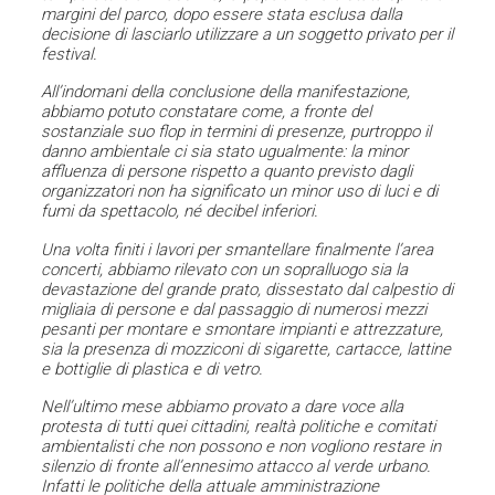
margini del parco, dopo essere stata esclusa dalla
decisione di lasciarlo utilizzare a un soggetto privato per il
festival.
All’indomani della conclusione della manifestazione,
abbiamo potuto constatare come, a fronte del
sostanziale suo flop in termini di presenze, purtroppo il
danno ambientale ci sia stato ugualmente: la minor
affluenza di persone rispetto a quanto previsto dagli
organizzatori non ha significato un minor uso di luci e di
fumi da spettacolo, né decibel inferiori.
Una volta finiti i lavori per smantellare finalmente l’area
concerti, abbiamo rilevato con un sopralluogo sia la
devastazione del grande prato, dissestato dal calpestio di
migliaia di persone e dal passaggio di numerosi mezzi
pesanti per montare e smontare impianti e attrezzature,
sia la presenza di mozziconi di sigarette, cartacce, lattine
e bottiglie di plastica e di vetro.
Nell’ultimo mese abbiamo provato a dare voce alla
protesta di tutti quei cittadini, realtà politiche e comitati
ambientalisti che non possono e non vogliono restare in
silenzio di fronte all’ennesimo attacco al verde urbano.
Infatti le politiche della attuale amministrazione