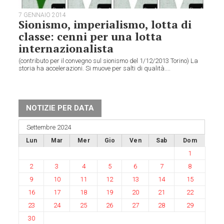
7 GENNAIO 2014
Sionismo, imperialismo, lotta di
classe: cenni per una lotta
internazionalista
(contributo per il convegno sul sionismo del 1/12/2013 Torino) La
storia ha accelerazioni. Si muove per salti di qualità....
NOTIZIE PER DATA
Settembre 2024
Lun
Mar
Mer
Gio
Ven
Sab
Dom
1
2
3
4
5
6
7
8
9
10
11
12
13
14
15
16
17
18
19
20
21
22
23
24
25
26
27
28
29
30