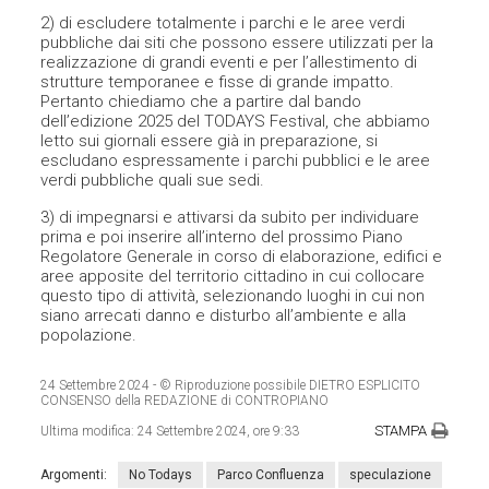
2) di escludere totalmente i parchi e le aree verdi
pubbliche dai siti che possono essere utilizzati per la
realizzazione di grandi eventi e per l’allestimento di
strutture temporanee e fisse di grande impatto.
Pertanto chiediamo che a partire dal bando
dell’edizione 2025 del TODAYS Festival, che abbiamo
letto sui giornali essere già in preparazione, si
escludano espressamente i parchi pubblici e le aree
verdi pubbliche quali sue sedi.
3) di impegnarsi e attivarsi da subito per individuare
prima e poi inserire all’interno del prossimo Piano
Regolatore Generale in corso di elaborazione, edifici e
aree apposite del territorio cittadino in cui collocare
questo tipo di attività, selezionando luoghi in cui non
siano arrecati danno e disturbo all’ambiente e alla
popolazione.
24 Settembre 2024
- © Riproduzione possibile DIETRO ESPLICITO
CONSENSO della REDAZIONE di CONTROPIANO
STAMPA
Ultima modifica:
24 Settembre 2024, ore 9:33
Argomenti:
No Todays
Parco Confluenza
speculazione