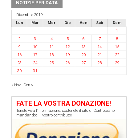
NOTIZIE PER DATA
Dicembre 2019
Lun
Mar
Mer
Gio
Ven
Sab
Dom
1
2
3
4
5
6
7
8
9
10
11
12
13
14
15
16
17
18
19
20
21
22
23
24
25
26
27
28
29
30
31
« Nov
Gen »
FATE LA VOSTRA DONAZIONE!
Tenete viva l’informazione: sostenete il sito di Contropiano
mandandoci il vostro contributo!