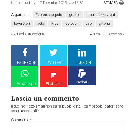
STAMPA
Ultima modifica:
17 Dicembre 2019, ore 12:39
Argomenti:
#poterealpopolo
geofor
internalizzazioni
lavoratori
lotta
Pisa
scioperi
usb
vittoria
‹
Articolo precedente
Articolo successivo
›
FACEBOOK
TWITTER
LINKEDIN
WhatsApp
Flipboard
Lascia un commento
Il tuo indirizzo email non sarà pubblicato.
I campi obbligatori sono
contrassegnati
*
Commento
*