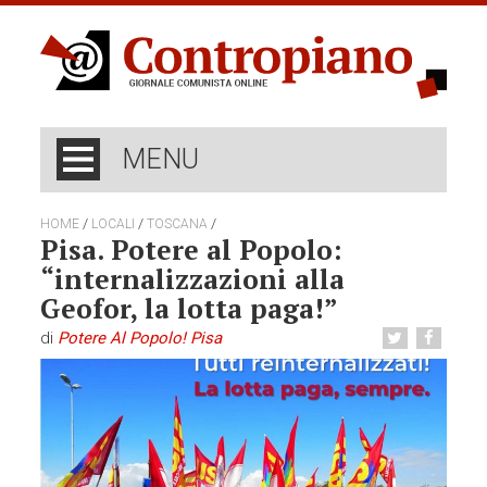
MENU
/
/
/
HOME
LOCALI
TOSCANA
Pisa. Potere al Popolo:
“internalizzazioni alla
Geofor, la lotta paga!”
di
Potere Al Popolo! Pisa