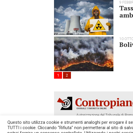
9 FEBB
Tas
ambi
10 OTT
Boli
1
2
Autorizzazione del Tribunale di Roma
Tel. 06.640.122.19 -
redazione@cont
Questo sito utilizza cookie e strumenti analoghi per erogare il serv
TUTTI i cookie. Cliccando "Rifiuta" non permetterai al sito di sal
SOSTIENICI!
REDAZIONE