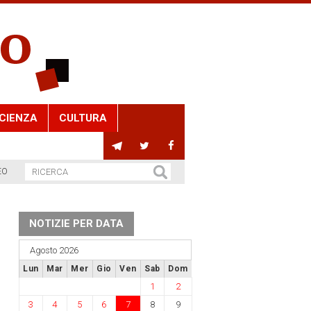
CIENZA
CULTURA
EO
NOTIZIE PER DATA
Agosto 2026
Lun
Mar
Mer
Gio
Ven
Sab
Dom
1
2
3
4
5
6
7
8
9