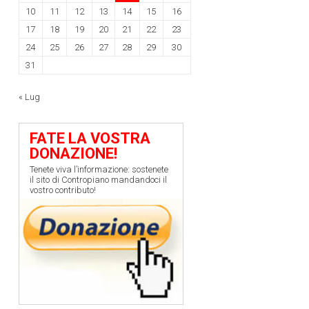
10
11
12
13
14
15
16
17
18
19
20
21
22
23
24
25
26
27
28
29
30
31
« Lug
FATE LA VOSTRA
DONAZIONE!
Tenete viva l’informazione: sostenete
il sito di Contropiano mandandoci il
vostro contributo!