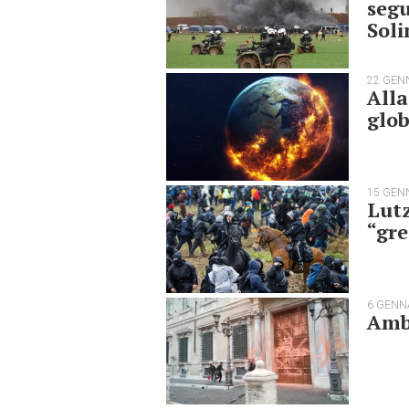
segu
Soli
22 GEN
Alla
glob
15 GEN
Lutz
“gr
6 GENN
Ambi