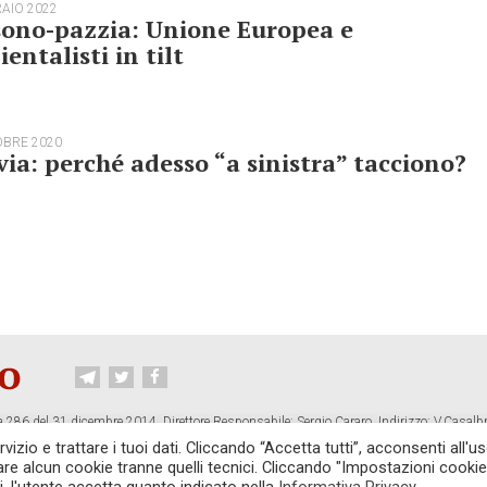
RAIO 2022
sono-pazzia: Unione Europea e
entalisti in tilt
OBRE 2020
via: perché adesso “a sinistra” tacciono?
 286 del 31 dicembre 2014. Direttore Responsabile: Sergio Cararo. Indirizzo: V.Casalb
ropiano.org
izio e trattare i tuoi dati. Cliccando “Accetta tutti”, acconsenti all'us
vare alcun cookie tranne quelli tecnici. Cliccando "Impostazioni cookie
CONTATTI
TG CONTROPIANO
LINK CONSIGLIATI
PRIVACY
COOKI