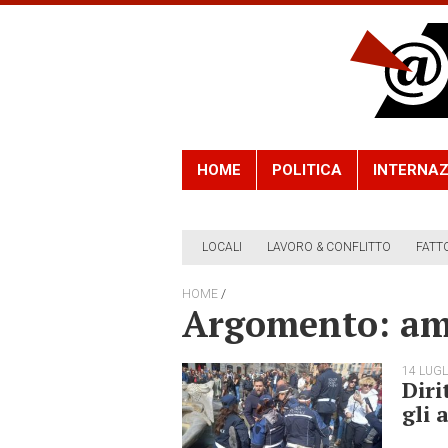
HOME
POLITICA
INTERNAZ
LOCALI
LAVORO & CONFLITTO
FATT
/
HOME
Argomento: amb
14 LUGL
Diri
gli 