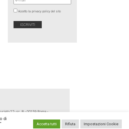
Accetto la privacy policy del sito
ruciato 27- sc. B - 00159 Roma -
o di
"
Accetta tutti
Rifiuta
Impostazioni Cookie
E POLICY