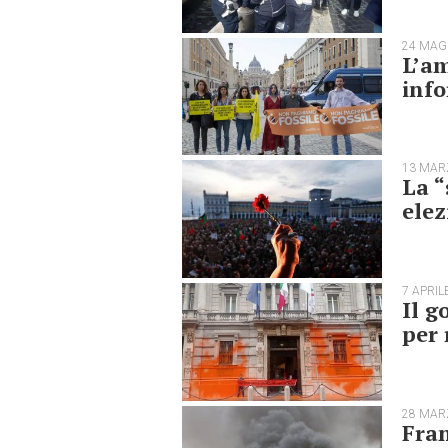
24 MAG
L’am
inf
13 MAR
La “
elez
7 APRIL
Il g
per 
28 MAR
Fran