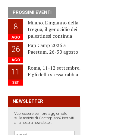
PROSSIMI EVENTI
Milano. L’inganno della
8
tregua, il genocidio dei
palestinesi continua
AGO
Pap Camp 2026 a
26
Paestum, 26-30 agosto
AGO
Roma, 11-12 settembre.
11
Figli della stessa rabbia
SET
NEWSLETTER
Vuoi essere sempre aggiornato
sulle notizie di Contropiano? Iscriviti
alla nostra newsletter: