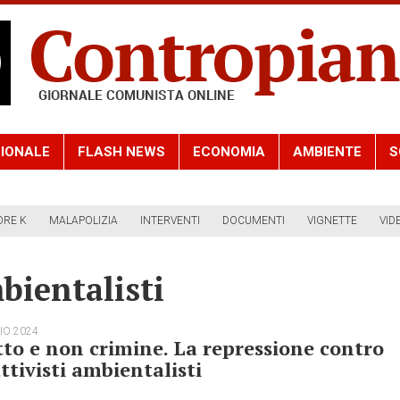
IONALE
FLASH NEWS
ECONOMIA
AMBIENTE
S
ORE K
MALAPOLIZIA
INTERVENTI
DOCUMENTI
VIGNETTE
VID
ientalisti
IO 2024
tto e non crimine. La repressione contro
attivisti ambientalisti