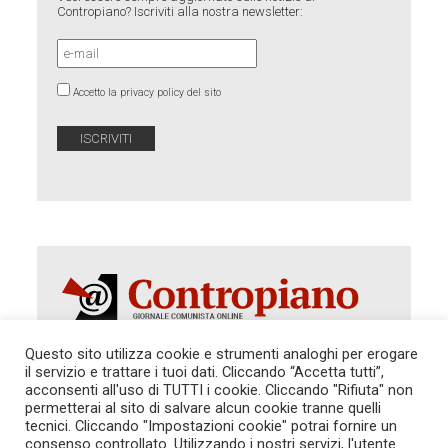
Contropiano? Iscriviti alla nostra newsletter:
Accetto la privacy policy del sito
Questo sito utilizza cookie e strumenti analoghi per erogare
il servizio e trattare i tuoi dati. Cliccando “Accetta tutti”,
Autorizzazione del Tribunale di Roma 286 del 31
acconsenti all'uso di TUTTI i cookie. Cliccando "Rifiuta" non
dicembre 2014. Direttore Responsabile: Sergio
permetterai al sito di salvare alcun cookie tranne quelli
Cararo. Indirizzo: V.Casalbruciato 27- sc. B - 00159
tecnici. Cliccando "Impostazioni cookie" potrai fornire un
Roma -
consenso controllato. Utilizzando i nostri servizi, l'utente