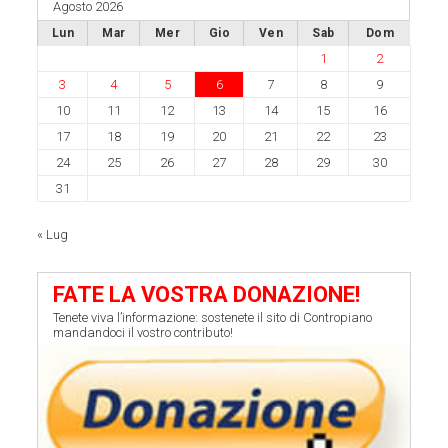
Agosto 2026
Lun
Mar
Mer
Gio
Ven
Sab
Dom
1
2
3
4
5
6
7
8
9
10
11
12
13
14
15
16
17
18
19
20
21
22
23
24
25
26
27
28
29
30
31
« Lug
FATE LA VOSTRA DONAZIONE!
Tenete viva l’informazione: sostenete il sito di Contropiano
mandandoci il vostro contributo!