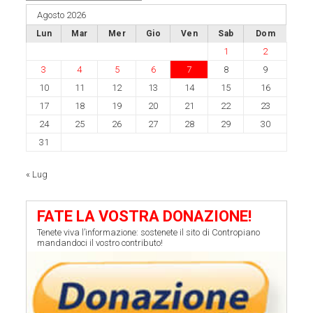
Agosto 2026
Lun
Mar
Mer
Gio
Ven
Sab
Dom
1
2
3
4
5
6
7
8
9
10
11
12
13
14
15
16
17
18
19
20
21
22
23
24
25
26
27
28
29
30
31
« Lug
FATE LA VOSTRA DONAZIONE!
Tenete viva l’informazione: sostenete il sito di Contropiano
mandandoci il vostro contributo!