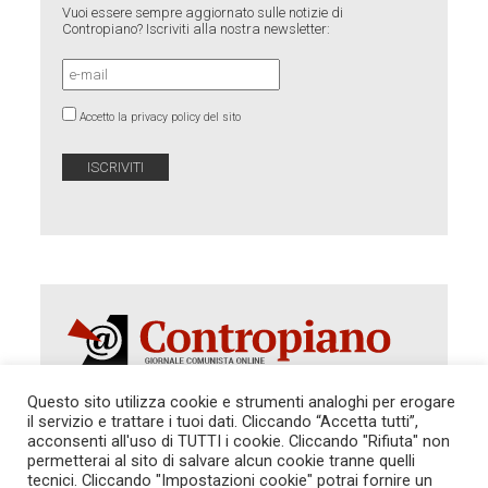
Vuoi essere sempre aggiornato sulle notizie di
Contropiano? Iscriviti alla nostra newsletter:
Accetto la privacy policy del sito
Questo sito utilizza cookie e strumenti analoghi per erogare
il servizio e trattare i tuoi dati. Cliccando “Accetta tutti”,
Autorizzazione del Tribunale di Roma 286 del 31
acconsenti all'uso di TUTTI i cookie. Cliccando "Rifiuta" non
dicembre 2014. Direttore Responsabile: Sergio
permetterai al sito di salvare alcun cookie tranne quelli
Cararo. Indirizzo: V.Casalbruciato 27- sc. B - 00159
tecnici. Cliccando "Impostazioni cookie" potrai fornire un