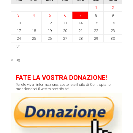
1
2
3
4
5
6
7
8
9
10
11
12
13
14
15
16
17
18
19
20
21
22
23
24
25
26
27
28
29
30
31
« Lug
FATE LA VOSTRA DONAZIONE!
Tenete viva l’informazione: sostenete il sito di Contropiano
mandandoci il vostro contributo!