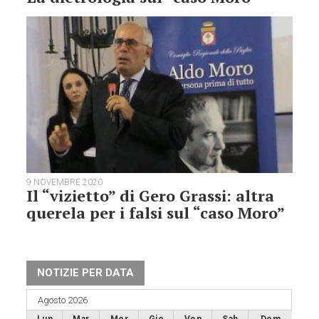
9 NOVEMBRE 2020
Il “vizietto” di Gero Grassi: altra
querela per i falsi sul “caso Moro”
NOTIZIE PER DATA
Agosto 2026
Lun
Mar
Mer
Gio
Ven
Sab
Dom