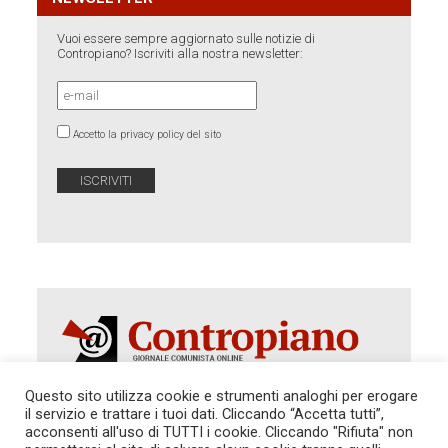
Vuoi essere sempre aggiornato sulle notizie di
Contropiano? Iscriviti alla nostra newsletter:
Accetto la privacy policy del sito
Questo sito utilizza cookie e strumenti analoghi per erogare
il servizio e trattare i tuoi dati. Cliccando “Accetta tutti”,
Autorizzazione del Tribunale di Roma 286 del 31
acconsenti all'uso di TUTTI i cookie. Cliccando "Rifiuta" non
dicembre 2014. Direttore Responsabile: Sergio