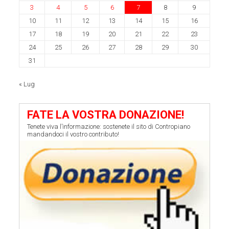
3
4
5
6
7
8
9
10
11
12
13
14
15
16
17
18
19
20
21
22
23
24
25
26
27
28
29
30
31
« Lug
FATE LA VOSTRA DONAZIONE!
Tenete viva l’informazione: sostenete il sito di Contropiano
mandandoci il vostro contributo!