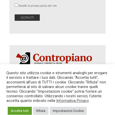
Accetto la privacy policy del sito
Questo sito utilizza cookie e strumenti analoghi per erogare
il servizio e trattare i tuoi dati. Cliccando “Accetta tutti”,
Autorizzazione del Tribunale di Roma 286 del 31
acconsenti all'uso di TUTTI i cookie. Cliccando "Rifiuta" non
dicembre 2014. Direttore Responsabile: Sergio
permetterai al sito di salvare alcun cookie tranne quelli
Cararo. Indirizzo: V.Casalbruciato 27- sc. B - 00159
tecnici. Cliccando "Impostazioni cookie" potrai fornire un
Roma -
consenso controllato. Utilizzando i nostri servizi, l'utente
Tel. 06.640.122.19 -
redazione@contropiano.org
accetta quanto indicato nella
Informativa Privacy
.
SOSTIENICI!
REDAZIONE
CONTATTI
TG CONTROPIANO
LINK CONSIGLIATI
Accetta tutti
Rifiuta
Impostazioni Cookie
PRIVACY
COOKIE POLICY