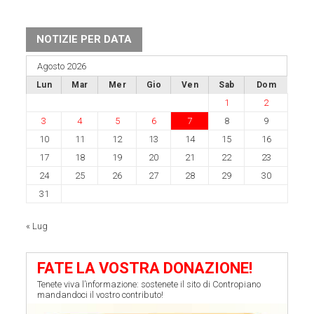
NOTIZIE PER DATA
Agosto 2026
Lun
Mar
Mer
Gio
Ven
Sab
Dom
1
2
3
4
5
6
7
8
9
10
11
12
13
14
15
16
17
18
19
20
21
22
23
24
25
26
27
28
29
30
31
« Lug
FATE LA VOSTRA DONAZIONE!
Tenete viva l’informazione: sostenete il sito di Contropiano
mandandoci il vostro contributo!