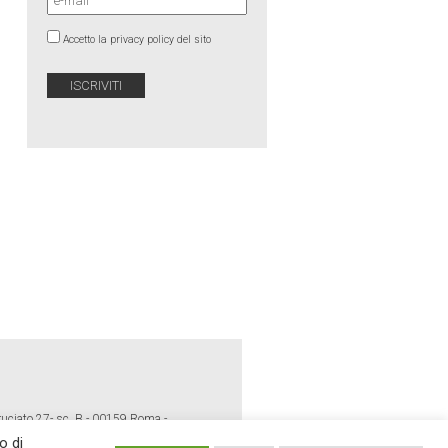
Accetto la privacy policy del sito
ruciato 27- sc. B - 00159 Roma -
o di