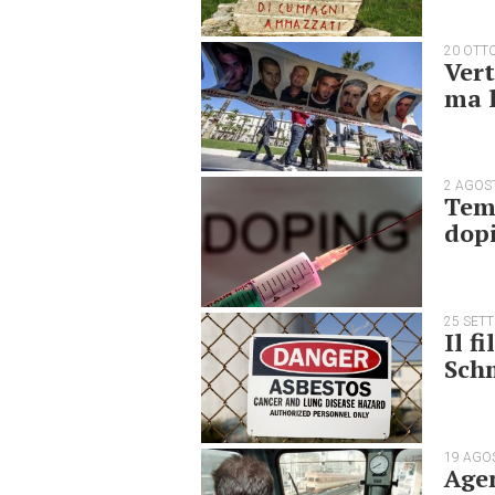
20 OTT
Vert
ma l
2 AGOS
Temp
dop
25 SET
Il f
Schm
19 AGO
Agen