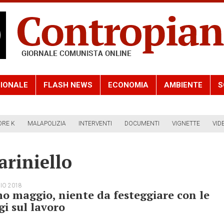
IONALE
FLASH NEWS
ECONOMIA
AMBIENTE
S
ORE K
MALAPOLIZIA
INTERVENTI
DOCUMENTI
VIGNETTE
VID
riniello
IO 2018
o maggio, niente da festeggiare con le
gi sul lavoro