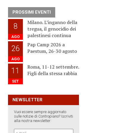
PROSSIMI EVENTI
Milano. L’inganno della
8
tregua, il genocidio dei
palestinesi continua
AGO
Pap Camp 2026 a
26
Paestum, 26-30 agosto
AGO
Roma, 11-12 settembre.
11
Figli della stessa rabbia
SET
NEWSLETTER
Vuoi essere sempre aggiornato
sulle notizie di Contropiano? Iscriviti
alla nostra newsletter: