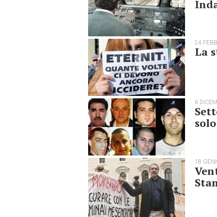
Inda
24 FEB
La s
6 DICE
Sett
solo
18 GEN
Vent
Sta