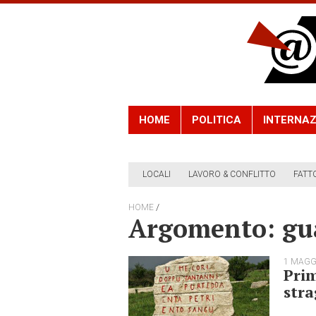
HOME
POLITICA
INTERNAZ
LOCALI
LAVORO & CONFLITTO
FATT
/
HOME
Argomento: gua
1 MAGG
Prim
stra