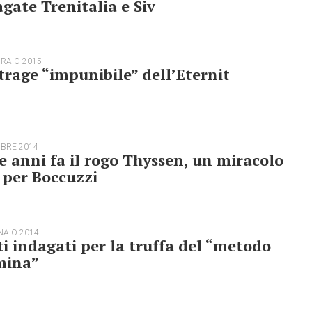
gate Trenitalia e Siv
BRAIO 2015
trage “impunibile” dell’Eternit
MBRE 2014
e anni fa il rogo Thyssen, un miracolo
 per Boccuzzi
NAIO 2014
i indagati per la truffa del “metodo
mina”