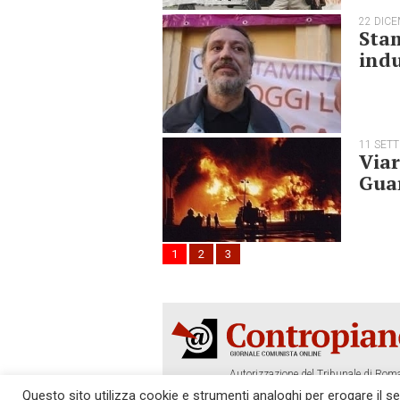
22 DIC
Stam
ind
11 SET
Viar
Guar
1
2
3
Autorizzazione del Tribunale di Roma
Tel. 06.640.122.19 -
redazione@cont
Questo sito utilizza cookie e strumenti analoghi per erogare il serv