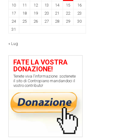
10
11
12
13
14
15
16
17
18
19
20
21
22
23
24
25
26
27
28
29
30
31
« Lug
FATE LA VOSTRA
DONAZIONE!
Tenete viva l’informazione: sostenete
il sito di Contropiano mandandoci il
vostro contributo!