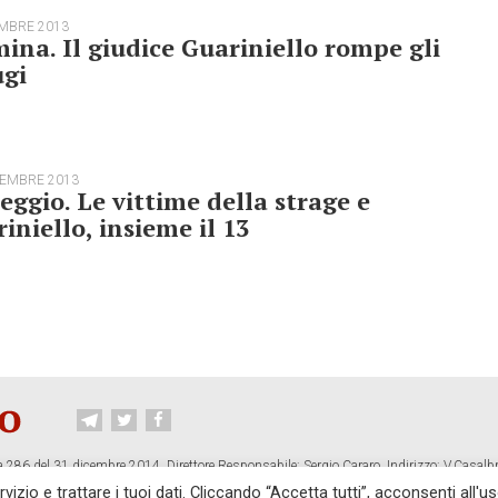
EMBRE 2013
ina. Il giudice Guariniello rompe gli
ugi
TEMBRE 2013
eggio. Le vittime della strage e
iniello, insieme il 13
 286 del 31 dicembre 2014. Direttore Responsabile: Sergio Cararo. Indirizzo: V.Casalb
ropiano.org
izio e trattare i tuoi dati. Cliccando “Accetta tutti”, acconsenti all'us