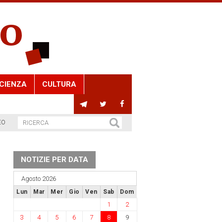
CIENZA
CULTURA
EO
NOTIZIE PER DATA
Agosto 2026
Lun
Mar
Mer
Gio
Ven
Sab
Dom
1
2
3
4
5
6
7
8
9