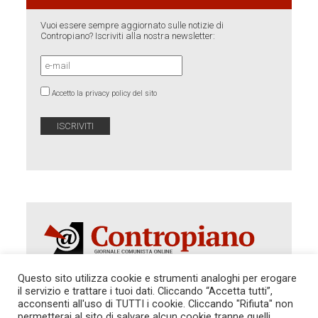
Vuoi essere sempre aggiornato sulle notizie di
Contropiano? Iscriviti alla nostra newsletter:
Accetto la privacy policy del sito
Questo sito utilizza cookie e strumenti analoghi per erogare
il servizio e trattare i tuoi dati. Cliccando “Accetta tutti”,
acconsenti all'uso di TUTTI i cookie. Cliccando "Rifiuta" non
Autorizzazione del Tribunale di Roma 286 del 31
dicembre 2014. Direttore Responsabile: Sergio
permetterai al sito di salvare alcun cookie tranne quelli