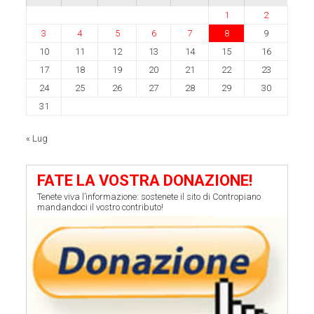
1
2
3
4
5
6
7
8
9
10
11
12
13
14
15
16
17
18
19
20
21
22
23
24
25
26
27
28
29
30
31
« Lug
FATE LA VOSTRA DONAZIONE!
Tenete viva l’informazione: sostenete il sito di Contropiano
mandandoci il vostro contributo!