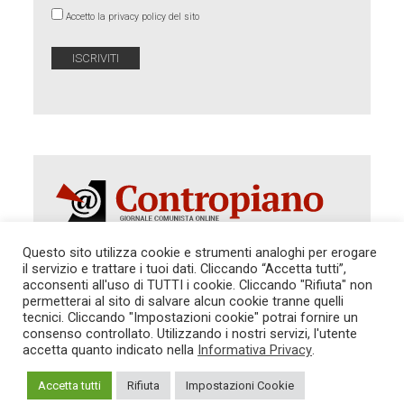
Accetto la privacy policy del sito
Questo sito utilizza cookie e strumenti analoghi per erogare
il servizio e trattare i tuoi dati. Cliccando “Accetta tutti”,
Autorizzazione del Tribunale di Roma 286 del 31
acconsenti all'uso di TUTTI i cookie. Cliccando "Rifiuta" non
dicembre 2014. Direttore Responsabile: Sergio
permetterai al sito di salvare alcun cookie tranne quelli
Cararo. Indirizzo: V.Casalbruciato 27- sc. B - 00159
tecnici. Cliccando "Impostazioni cookie" potrai fornire un
Roma -
consenso controllato. Utilizzando i nostri servizi, l'utente
Tel. 06.640.122.19 -
redazione@contropiano.org
accetta quanto indicato nella
Informativa Privacy
.
SOSTIENICI!
REDAZIONE
CONTATTI
TG CONTROPIANO
LINK CONSIGLIATI
Accetta tutti
Rifiuta
Impostazioni Cookie
PRIVACY
COOKIE POLICY