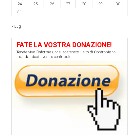
24
25
26
27
28
29
30
31
« Lug
FATE LA VOSTRA DONAZIONE!
Tenete viva l’informazione: sostenete il sito di Contropiano
mandandoci il vostro contributo!