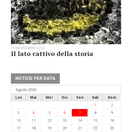
15 NOVEMBRE 2013
Il lato cattivo della storia
NOTIZIE PER DATA
Agosto 2026
Lun
Mar
Mer
Gio
Ven
Sab
Dom
1
2
3
4
5
6
7
8
9
10
11
12
13
14
15
16
17
18
19
20
21
22
23