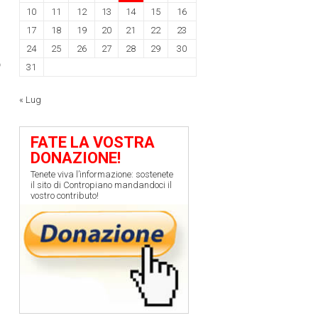
10
11
12
13
14
15
16
17
18
19
20
21
22
23
24
25
26
27
28
29
30
o
31
« Lug
FATE LA VOSTRA
DONAZIONE!
Tenete viva l’informazione: sostenete
il sito di Contropiano mandandoci il
vostro contributo!