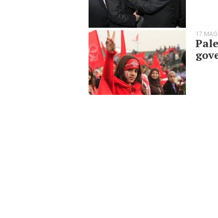
17 MAG
Pale
gov