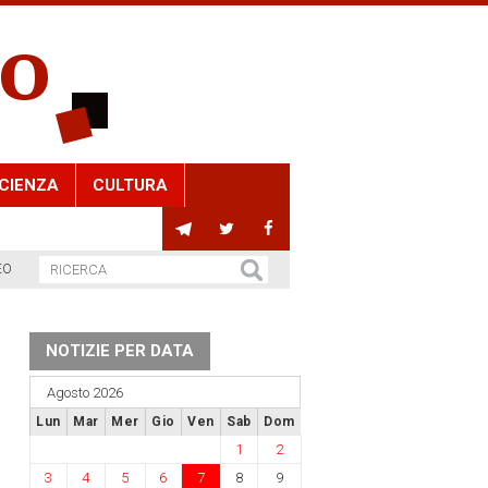
CIENZA
CULTURA
EO
NOTIZIE PER DATA
Agosto 2026
Lun
Mar
Mer
Gio
Ven
Sab
Dom
1
2
3
4
5
6
7
8
9