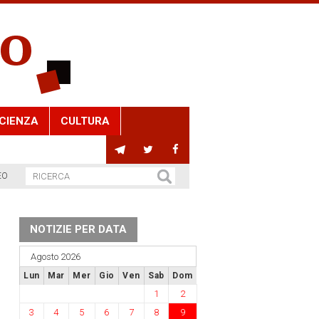
CIENZA
CULTURA
EO
NOTIZIE PER DATA
Agosto 2026
Lun
Mar
Mer
Gio
Ven
Sab
Dom
1
2
3
4
5
6
7
8
9