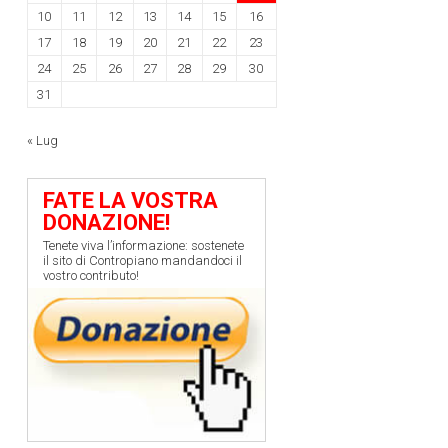
10
11
12
13
14
15
16
17
18
19
20
21
22
23
24
25
26
27
28
29
30
31
« Lug
FATE LA VOSTRA
DONAZIONE!
Tenete viva l’informazione: sostenete
il sito di Contropiano mandandoci il
vostro contributo!