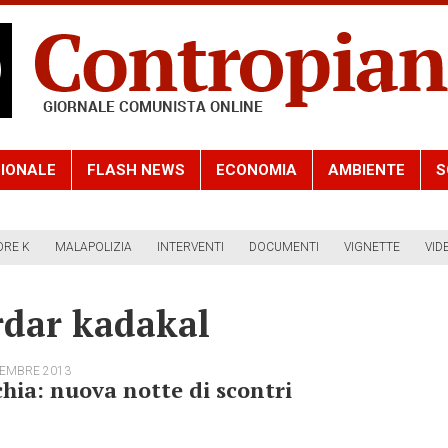
IONALE
FLASH NEWS
ECONOMIA
AMBIENTE
S
ORE K
MALAPOLIZIA
INTERVENTI
DOCUMENTI
VIGNETTE
VID
rdar kadakal
TEMBRE 2013
hia: nuova notte di scontri