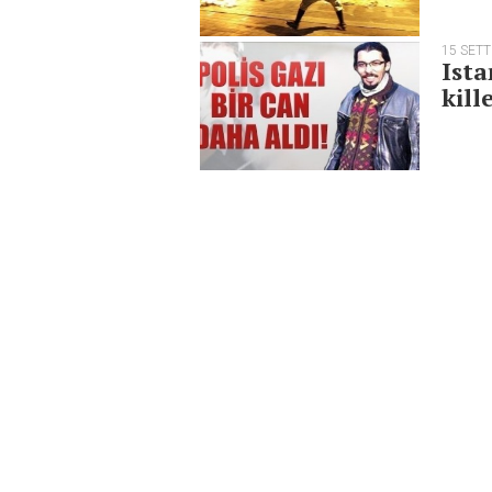
15 SET
Ista
kill