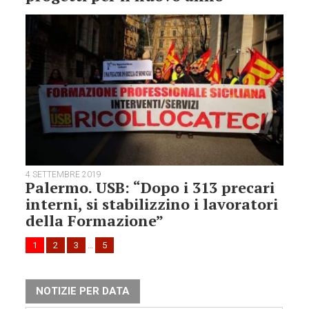
4 SETTEMBRE 2019
Palermo. USB: “Dopo i 313 precari
interni, si stabilizzino i lavoratori
della Formazione”
1
2
3
…
5
NOTIZIE PER DATA