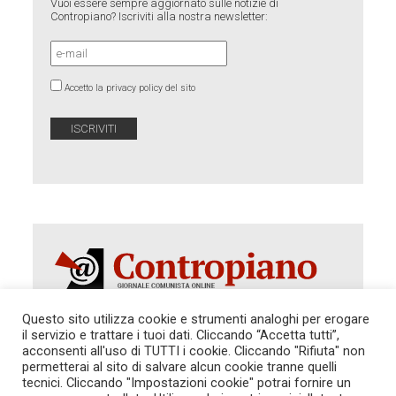
Vuoi essere sempre aggiornato sulle notizie di
Contropiano? Iscriviti alla nostra newsletter:
Accetto la privacy policy del sito
Questo sito utilizza cookie e strumenti analoghi per erogare
il servizio e trattare i tuoi dati. Cliccando “Accetta tutti”,
Autorizzazione del Tribunale di Roma 286 del 31
acconsenti all'uso di TUTTI i cookie. Cliccando "Rifiuta" non
dicembre 2014. Direttore Responsabile: Sergio
permetterai al sito di salvare alcun cookie tranne quelli
Cararo. Indirizzo: V.Casalbruciato 27- sc. B - 00159
tecnici. Cliccando "Impostazioni cookie" potrai fornire un
Roma -