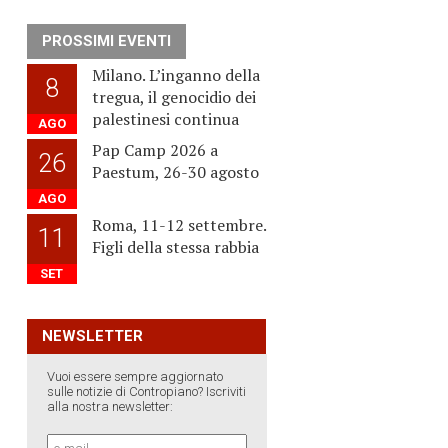
PROSSIMI EVENTI
Milano. L’inganno della
8
tregua, il genocidio dei
palestinesi continua
AGO
Pap Camp 2026 a
26
Paestum, 26-30 agosto
AGO
Roma, 11-12 settembre.
11
Figli della stessa rabbia
SET
NEWSLETTER
Vuoi essere sempre aggiornato
sulle notizie di Contropiano? Iscriviti
alla nostra newsletter: