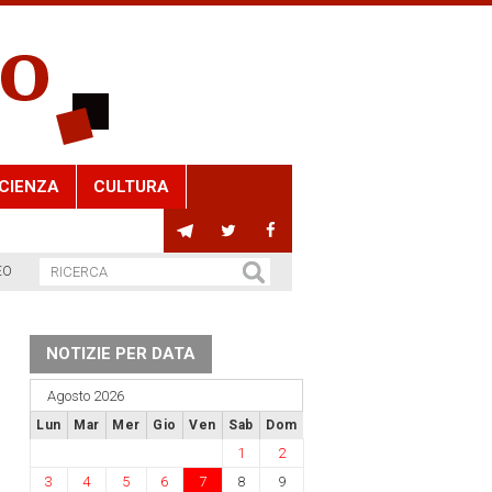
CIENZA
CULTURA
EO
NOTIZIE PER DATA
Agosto 2026
Lun
Mar
Mer
Gio
Ven
Sab
Dom
1
2
3
4
5
6
7
8
9