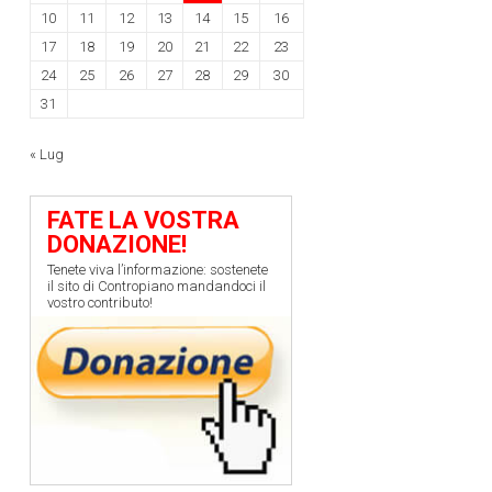
10
11
12
13
14
15
16
17
18
19
20
21
22
23
24
25
26
27
28
29
30
31
« Lug
FATE LA VOSTRA
DONAZIONE!
Tenete viva l’informazione: sostenete
il sito di Contropiano mandandoci il
vostro contributo!