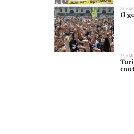
21 MAG
Il g
22 MAR
Tori
con