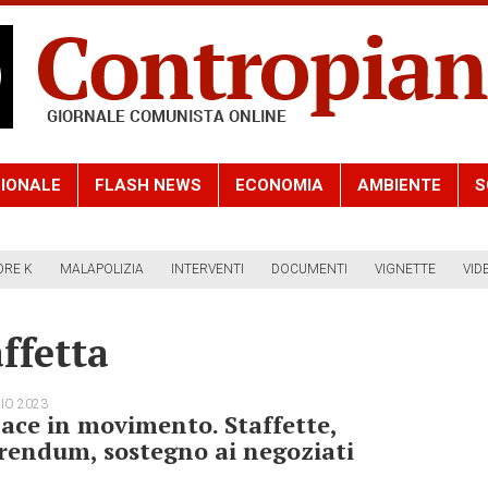
IONALE
FLASH NEWS
ECONOMIA
AMBIENTE
S
ORE K
MALAPOLIZIA
INTERVENTI
DOCUMENTI
VIGNETTE
VID
ffetta
IO 2023
ace in movimento. Staffette,
rendum, sostegno ai negoziati