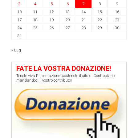
3
4
5
6
7
8
9
10
11
12
13
14
15
16
17
18
19
20
21
22
23
24
25
26
27
28
29
30
31
« Lug
FATE LA VOSTRA DONAZIONE!
Tenete viva l’informazione: sostenete il sito di Contropiano
mandandoci il vostro contributo!