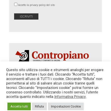
Accetto la privacy policy del sito
Questo sito utilizza cookie e strumenti analoghi per erogare
il servizio e trattare i tuoi dati. Cliccando “Accetta tutti”,
Autorizzazione del Tribunale di Roma 286 del 31
acconsenti all'uso di TUTTI i cookie. Cliccando "Rifiuta" non
dicembre 2014. Direttore Responsabile: Sergio
permetterai al sito di salvare alcun cookie tranne quelli
Cararo. Indirizzo: V.Casalbruciato 27- sc. B - 00159
tecnici. Cliccando "Impostazioni cookie" potrai fornire un
Roma -
consenso controllato. Utilizzando i nostri servizi, l'utente
Tel. 06.640.122.19 -
redazione@contropiano.org
accetta quanto indicato nella
Informativa Privacy
.
SOSTIENICI!
REDAZIONE
CONTATTI
TG CONTROPIANO
LINK CONSIGLIATI
Accetta tutti
Rifiuta
Impostazioni Cookie
PRIVACY
COOKIE POLICY