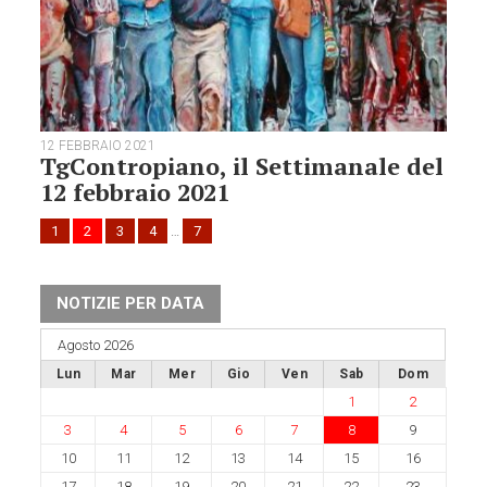
12 FEBBRAIO 2021
TgContropiano, il Settimanale del
12 febbraio 2021
1
2
3
4
…
7
NOTIZIE PER DATA
Agosto 2026
Lun
Mar
Mer
Gio
Ven
Sab
Dom
1
2
3
4
5
6
7
8
9
10
11
12
13
14
15
16
17
18
19
20
21
22
23