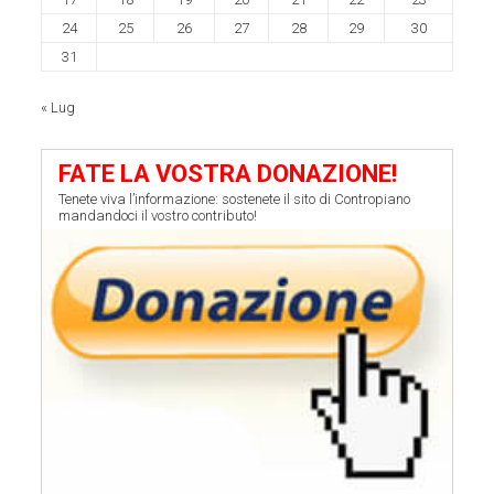
24
25
26
27
28
29
30
31
« Lug
FATE LA VOSTRA DONAZIONE!
Tenete viva l’informazione: sostenete il sito di Contropiano
mandandoci il vostro contributo!