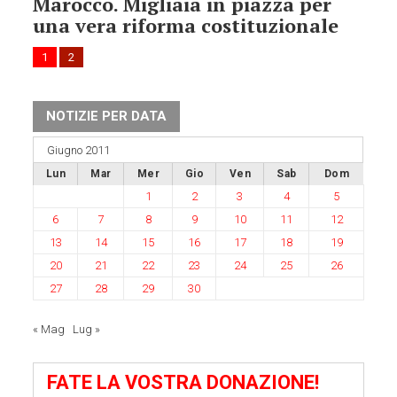
Marocco. Migliaia in piazza per
una vera riforma costituzionale
1
2
NOTIZIE PER DATA
Giugno 2011
Lun
Mar
Mer
Gio
Ven
Sab
Dom
1
2
3
4
5
6
7
8
9
10
11
12
13
14
15
16
17
18
19
20
21
22
23
24
25
26
27
28
29
30
« Mag
Lug »
FATE LA VOSTRA DONAZIONE!