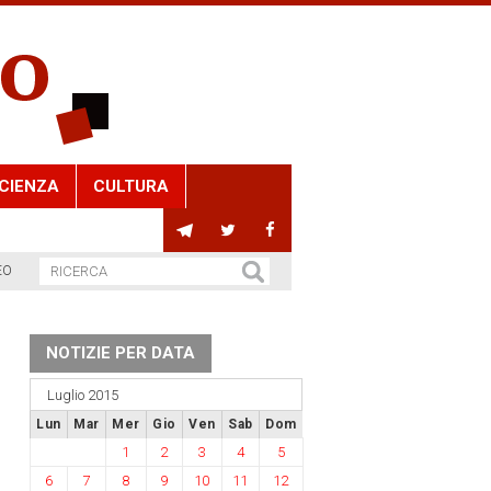
CIENZA
CULTURA
EO
NOTIZIE PER DATA
Luglio 2015
Lun
Mar
Mer
Gio
Ven
Sab
Dom
1
2
3
4
5
6
7
8
9
10
11
12