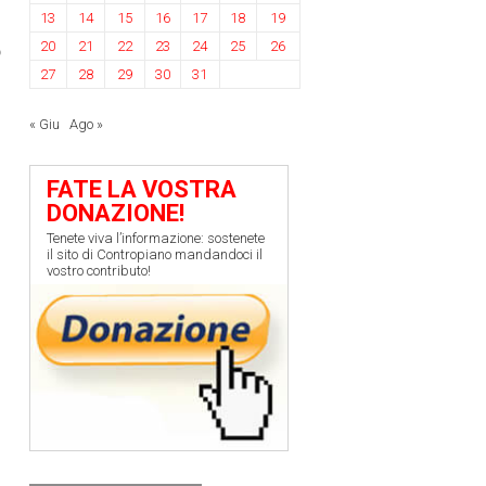
13
14
15
16
17
18
19
o
20
21
22
23
24
25
26
27
28
29
30
31
« Giu
Ago »
FATE LA VOSTRA
DONAZIONE!
Tenete viva l’informazione: sostenete
il sito di Contropiano mandandoci il
vostro contributo!