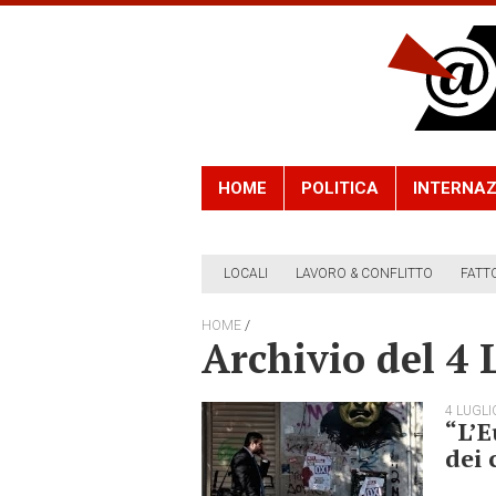
HOME
POLITICA
INTERNAZ
LOCALI
LAVORO & CONFLITTO
FATT
/
HOME
Archivio del 4 
4 LUGLI
“L’E
dei 