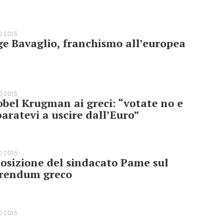
O 2015
e Bavaglio, franchismo all’europea
O 2015
obel Krugman ai greci: “votate no e
aratevi a uscire dall’Euro”
O 2015
osizione del sindacato Pame sul
erendum greco
O 2015