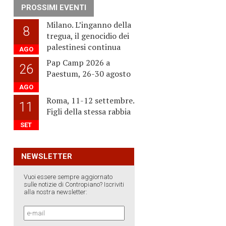
PROSSIMI EVENTI
Milano. L’inganno della
8
tregua, il genocidio dei
palestinesi continua
AGO
Pap Camp 2026 a
26
Paestum, 26-30 agosto
AGO
Roma, 11-12 settembre.
11
Figli della stessa rabbia
SET
NEWSLETTER
Vuoi essere sempre aggiornato
sulle notizie di Contropiano? Iscriviti
alla nostra newsletter: