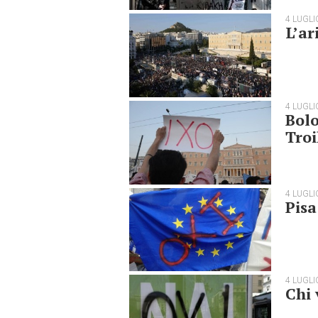
4 LUGLI
L’ar
4 LUGLI
Bolo
Tro
4 LUGLI
Pisa
4 LUGLI
Chi 