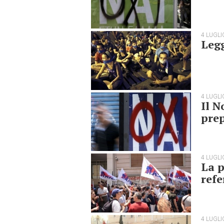
4 LUGLI
Legg
4 LUGLI
Il N
prep
4 LUGLI
La p
ref
4 LUGLI