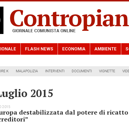
IONALE
FLASH NEWS
ECONOMIA
AMBIENTE
S
ORE K
MALAPOLIZIA
INTERVENTI
DOCUMENTI
VIGNETTE
VID
Luglio 2015
O 2015
uropa destabilizzata dal potere di ricatto
creditori”