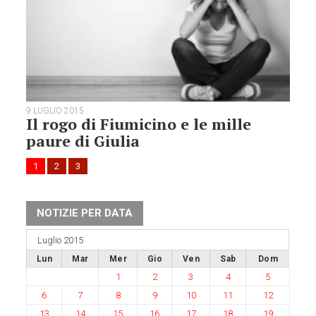
9 LUGLIO 2015
Il rogo di Fiumicino e le mille
paure di Giulia
1
2
3
NOTIZIE PER DATA
Luglio 2015
Lun
Mar
Mer
Gio
Ven
Sab
Dom
1
2
3
4
5
6
7
8
9
10
11
12
13
14
15
16
17
18
19