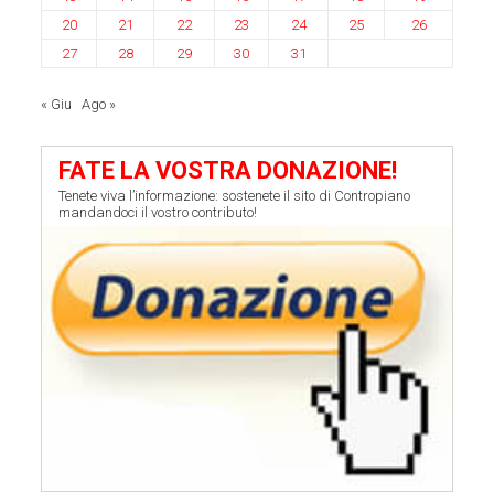
20
21
22
23
24
25
26
27
28
29
30
31
« Giu
Ago »
FATE LA VOSTRA DONAZIONE!
Tenete viva l’informazione: sostenete il sito di Contropiano
mandandoci il vostro contributo!