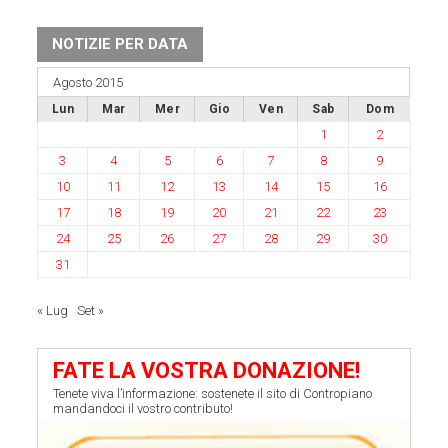
NOTIZIE PER DATA
Agosto 2015
Lun
Mar
Mer
Gio
Ven
Sab
Dom
1
2
3
4
5
6
7
8
9
10
11
12
13
14
15
16
17
18
19
20
21
22
23
24
25
26
27
28
29
30
31
« Lug
Set »
FATE LA VOSTRA DONAZIONE!
Tenete viva l’informazione: sostenete il sito di Contropiano
mandandoci il vostro contributo!