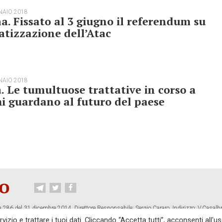
NAIO 2018
. Fissato al 3 giugno il referendum su
atizzazione dell’Atac
NAIO 2018
a. Le tumultuose trattative in corso a
i guardano al futuro del paese
 286 del 31 dicembre 2014. Direttore Responsabile: Sergio Cararo. Indirizzo: V.Casalb
ropiano.org
izio e trattare i tuoi dati. Cliccando “Accetta tutti”, acconsenti all'us