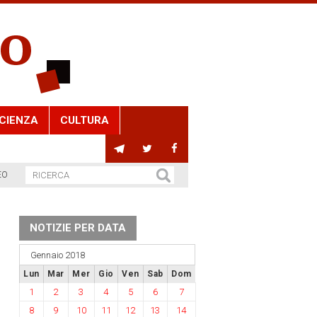
CIENZA
CULTURA
EO
NOTIZIE PER DATA
Gennaio 2018
Lun
Mar
Mer
Gio
Ven
Sab
Dom
1
2
3
4
5
6
7
8
9
10
11
12
13
14