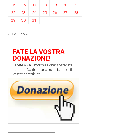
15
16
17
18
19
20
21
22
23
24
25
26
27
28
29
30
31
« Dic
Feb »
FATE LA VOSTRA
DONAZIONE!
Tenete viva l’informazione: sostenete
il sito di Contropiano mandandoci il
vostro contributo!