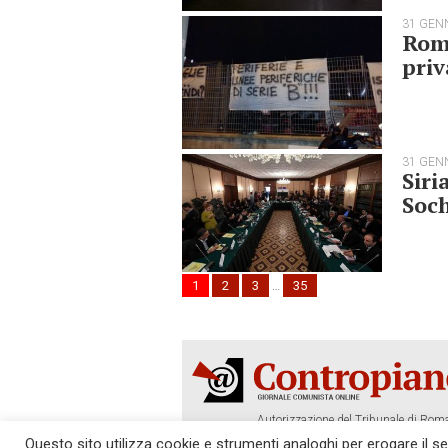
31 GEN
Roma
priv
31 GEN
Siri
Soch
1
2
3
…
35
Autorizzazione del Tribunale di Roma
Tel. 06.640.122.19 -
redazione@cont
Questo sito utilizza cookie e strumenti analoghi per erogare il serv