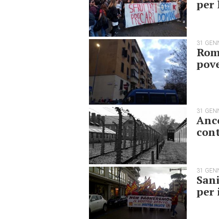
per 
31 GEN
Rom
pove
31 GEN
Anco
cont
31 GEN
Sani
per 