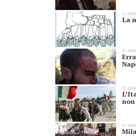
31 GEN
La m
31 GEN
Erra
Napo
31 GEN
L’It
non
31 GEN
Mila