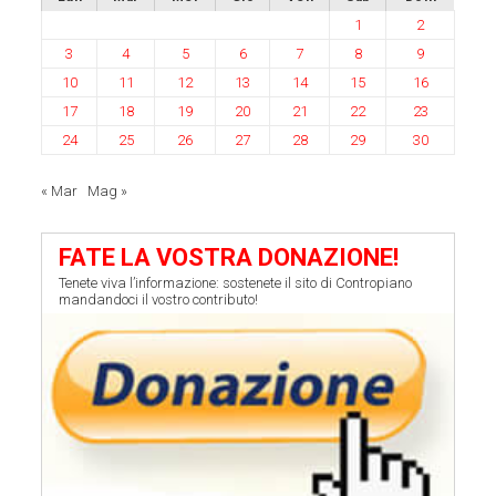
1
2
3
4
5
6
7
8
9
10
11
12
13
14
15
16
17
18
19
20
21
22
23
24
25
26
27
28
29
30
« Mar
Mag »
FATE LA VOSTRA DONAZIONE!
Tenete viva l’informazione: sostenete il sito di Contropiano
mandandoci il vostro contributo!