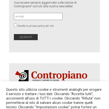
Vuoi essere sempre aggiornato sulle notizie di
Contropiano? Iscriviti alla nostra newsletter:
Accetto la privacy policy del sito
Questo sito utilizza cookie e strumenti analoghi per erogare
il servizio e trattare i tuoi dati. Cliccando “Accetta tutti”,
Autorizzazione del Tribunale di Roma 286 del 31
acconsenti all'uso di TUTTI i cookie. Cliccando "Rifiuta" non
dicembre 2014. Direttore Responsabile: Sergio
permetterai al sito di salvare alcun cookie tranne quelli
Cararo. Indirizzo: V.Casalbruciato 27- sc. B - 00159
tecnici. Cliccando "Impostazioni cookie" potrai fornire un