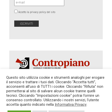
Accetto la privacy policy del sito
Questo sito utilizza cookie e strumenti analoghi per erogare
il servizio e trattare i tuoi dati. Cliccando “Accetta tutti”,
Autorizzazione del Tribunale di Roma 286 del 31
acconsenti all'uso di TUTTI i cookie. Cliccando "Rifiuta" non
dicembre 2014. Direttore Responsabile: Sergio
permetterai al sito di salvare alcun cookie tranne quelli
Cararo. Indirizzo: V.Casalbruciato 27- sc. B - 00159
tecnici. Cliccando "Impostazioni cookie" potrai fornire un
Roma -
consenso controllato. Utilizzando i nostri servizi, l'utente
Tel. 06.640.122.19 -
redazione@contropiano.org
accetta quanto indicato nella
Informativa Privacy
.
SOSTIENICI!
REDAZIONE
CONTATTI