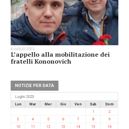
4 LUGLIO 2023
L’appello alla mobilitazione dei
fratelli Kononovich
NOTIZIE PER DATA
Luglio 2023
Lun
Mar
Mer
Gio
Ven
Sab
Dom
1
2
3
4
5
6
7
8
9
10
11
12
13
14
15
16