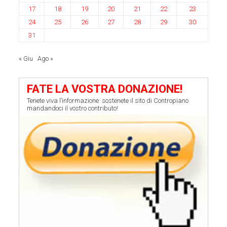
17
18
19
20
21
22
23
24
25
26
27
28
29
30
31
« Giu
Ago »
FATE LA VOSTRA DONAZIONE!
Tenete viva l’informazione: sostenete il sito di Contropiano
mandandoci il vostro contributo!