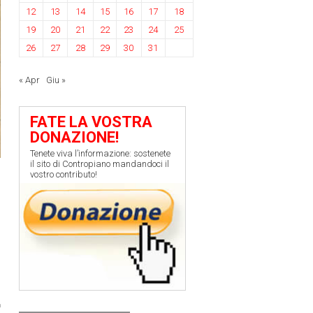
12
13
14
15
16
17
18
19
20
21
22
23
24
25
26
27
28
29
30
31
« Apr
Giu »
FATE LA VOSTRA
DONAZIONE!
Tenete viva l’informazione: sostenete
il sito di Contropiano mandandoci il
vostro contributo!