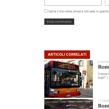
Salva il mio nome, email e sito web in ques
ARTICOLI CORRELATI
4 NOVE
Roma
Cresce l
tagli!".
11 GEN
Roma