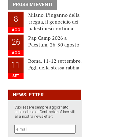
PROSSIMI EVENTI
Milano. L’inganno della
8
›
tregua, il genocidio dei
palestinesi continua
AGO
Pap Camp 2026 a
26
Paestum, 26-30 agosto
AGO
Roma, 11-12 settembre.
11
Figli della stessa rabbia
SET
NEWSLETTER
Vuoi essere sempre aggiornato
sulle notizie di Contropiano? Iscriviti
alla nostra newsletter: