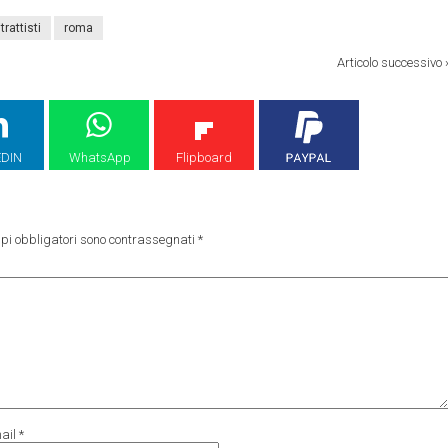
itrattisti
roma
Articolo successivo
EDIN
WhatsApp
Flipboard
pi obbligatori sono contrassegnati
*
ail
*