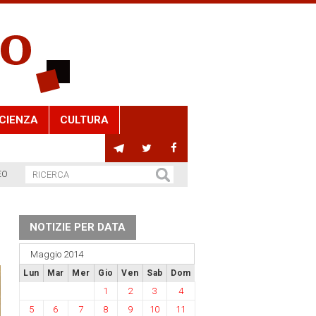
CIENZA
CULTURA
EO
NOTIZIE PER DATA
Maggio 2014
Lun
Mar
Mer
Gio
Ven
Sab
Dom
1
2
3
4
5
6
7
8
9
10
11