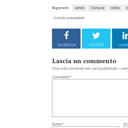
Argomenti:
artisti
Comune
milite
r
‹
Articolo precedente
FACEBOOK
TWITTER
LINK
Lascia un commento
Il tuo indirizzo email non sarà pubblicato.
I cam
Commento
*
Nome
*
Em