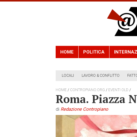
HOME
POLITICA
INTERNAZ
LOCALI
LAVORO & CONFLITTO
FATT
/
/
/
HOME
CONTROPIANO.ORG
EVENTI OLD
Roma. Piazza N
di
Redazione Contropiano