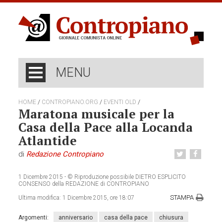
MENU
/
/
/
HOME
CONTROPIANO.ORG
EVENTI OLD
Maratona musicale per la
Casa della Pace alla Locanda
Atlantide
di
Redazione Contropiano
1 Dicembre 2015
- © Riproduzione possibile DIETRO ESPLICITO
CONSENSO della REDAZIONE di CONTROPIANO
STAMPA
Ultima modifica:
1 Dicembre 2015, ore 18:07
Argomenti:
anniversario
casa della pace
chiusura