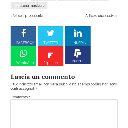
maratona musicale
‹
Articolo precedente
Articolo successivo
›
FACEBOOK
TWITTER
LINKEDIN
WhatsApp
Flipboard
Lascia un commento
Il tuo indirizzo email non sarà pubblicato.
I campi obbligatori sono
contrassegnati
*
Commento
*