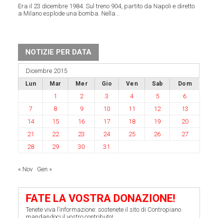
Era il 23 dicembre 1984. Sul treno 904, partito da Napoli e diretto
a Milano esplode una bomba. Nella...
NOTIZIE PER DATA
Dicembre 2015
Lun
Mar
Mer
Gio
Ven
Sab
Dom
1
2
3
4
5
6
7
8
9
10
11
12
13
14
15
16
17
18
19
20
21
22
23
24
25
26
27
28
29
30
31
« Nov
Gen »
FATE LA VOSTRA DONAZIONE!
Tenete viva l’informazione: sostenete il sito di Contropiano
mandandoci il vostro contributo!