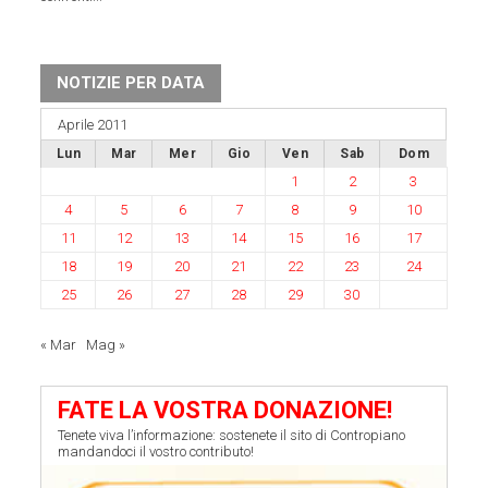
NOTIZIE PER DATA
Aprile 2011
Lun
Mar
Mer
Gio
Ven
Sab
Dom
1
2
3
4
5
6
7
8
9
10
11
12
13
14
15
16
17
18
19
20
21
22
23
24
25
26
27
28
29
30
« Mar
Mag »
FATE LA VOSTRA DONAZIONE!
Tenete viva l’informazione: sostenete il sito di Contropiano
mandandoci il vostro contributo!