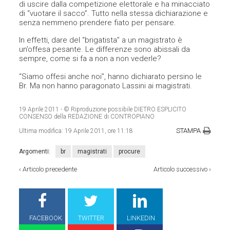
di uscire dalla competizione elettorale e ha minacciato
di “vuotare il sacco”. Tutto nella stessa dichiarazione e
senza nemmeno prendere fiato per pensare.
In effetti, dare del “brigatista” a un magistrato è
un’offesa pesante. Le differenze sono abissali da
sempre, come si fa a non a non vederle?
“Siamo offesi anche noi”, hanno dichiarato persino le
Br. Ma non hanno paragonato Lassini ai magistrati.
19 Aprile 2011
- © Riproduzione possibile DIETRO ESPLICITO
CONSENSO della REDAZIONE di CONTROPIANO
STAMPA
Ultima modifica:
19 Aprile 2011, ore 11:18
Argomenti:
br
magistrati
procure
‹
Articolo precedente
Articolo successivo
›
FACEBOOK
TWITTER
LINKEDIN