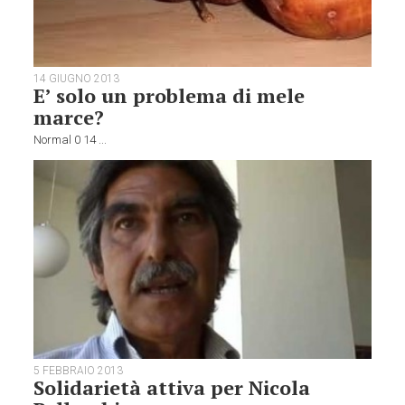
14 GIUGNO 2013
E’ solo un problema di mele
marce?
Normal
0
14
...
5 FEBBRAIO 2013
Solidarietà attiva per Nicola