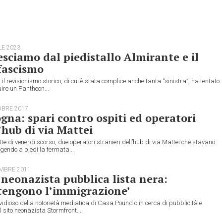
LE 2023
sciamo dal piedistallo Almirante e il
fascismo
 il revisionismo storico, di cui è stata complice anche tanta “sinistra”, ha tentato
uire un Pantheon...
OBRE 2017
gna: spari contro ospiti ed operatori
’hub di via Mattei
tte di venerdì scorso, due operatori stranieri dell’hub di via Mattei che stavano
endo a piedi la fermata...
EMBRE 2011
 neonazista pubblica lista nera:
tengono l’immigrazione’
vidioso della notorietà mediatica di Casa Pound o in cerca di pubblicità e
il sito neonazista Stormfront...