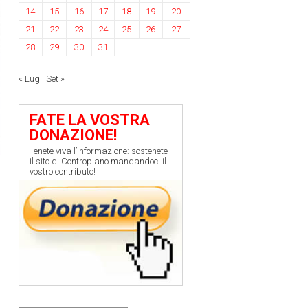
14
15
16
17
18
19
20
21
22
23
24
25
26
27
28
29
30
31
« Lug
Set »
FATE LA VOSTRA
DONAZIONE!
Tenete viva l’informazione: sostenete
il sito di Contropiano mandandoci il
vostro contributo!