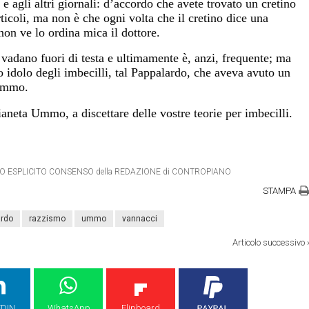
e agli altri giornali: d’accordo che avete trovato un cretino
rticoli, ma non è che ogni volta che il cretino dice una
 non ve lo ordina mica il dottore.
 vadano fuori di testa e ultimamente è, anzi, frequente; ma
o idolo degli imbecilli, tal Pappalardo, che aveva avuto un
 Ummo.
ianeta Ummo, a discettare delle vostre teorie per imbecilli.
ETRO ESPLICITO CONSENSO della REDAZIONE di CONTROPIANO
STAMPA
ardo
razzismo
ummo
vannacci
Articolo successivo
EDIN
WhatsApp
Flipboard