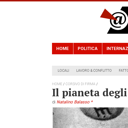
HOME
POLITICA
INTERNAZ
LOCALI
LAVORO & CONFLITTO
FATT
/
/
HOME
CORSIVO DI FIRMA
Il pianeta degli
di
Natalino Balasso *