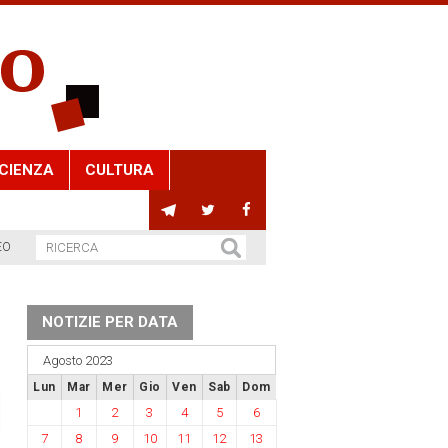
CIENZA
CULTURA
EO
NOTIZIE PER DATA
Agosto 2023
Lun
Mar
Mer
Gio
Ven
Sab
Dom
1
2
3
4
5
6
7
8
9
10
11
12
13