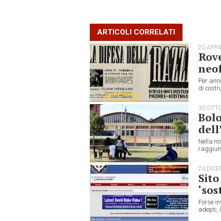
ARTICOLI CORRELATI
20 APRI
Rove
neo
Per anni
di costr
30 OTT
Bolo
dell
Nella no
raggiung
20 DIC
Sito
‘sos
Forse in
adepti, 