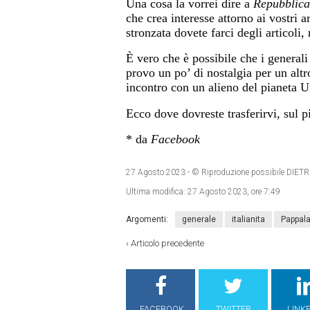
Una cosa la vorrei dire a
Repubblica
che crea interesse attorno ai vostri a
stronzata dovete farci degli articoli,
È vero che è possibile che i generali
provo un po’ di nostalgia per un altr
incontro con un alieno del pianeta
Ecco dove dovreste trasferirvi, sul p
* da
Facebook
27 Agosto 2023
- © Riproduzione possibile DI
Ultima modifica:
27 Agosto 2023, ore 7:49
Argomenti:
generale
italianita
Pappal
‹
Articolo precedente
FACEBOOK
TWITTER
LINK