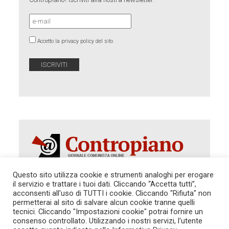
Accetto la privacy policy del sito
Questo sito utilizza cookie e strumenti analoghi per erogare
il servizio e trattare i tuoi dati. Cliccando “Accetta tutti”,
acconsenti all'uso di TUTTI i cookie. Cliccando "Rifiuta" non
Autorizzazione del Tribunale di Roma 286 del 31
dicembre 2014. Direttore Responsabile: Sergio
permetterai al sito di salvare alcun cookie tranne quelli
Cararo. Indirizzo: V.Casalbruciato 27- sc. B - 00159
tecnici. Cliccando "Impostazioni cookie" potrai fornire un
Roma -
consenso controllato. Utilizzando i nostri servizi, l'utente
Tel. 06.640.122.19 -
redazione@contropiano.org