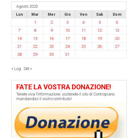
Agosto 2023
Lun
Mar
Mer
Gio
Ven
Sab
Dom
1
2
3
4
5
6
7
8
9
10
11
12
13
14
15
16
17
18
19
20
21
22
23
24
25
26
27
28
29
30
31
« Lug
Set »
FATE LA VOSTRA DONAZIONE!
Tenete viva l’informazione: sostenete il sito di Contropiano
mandandoci il vostro contributo!