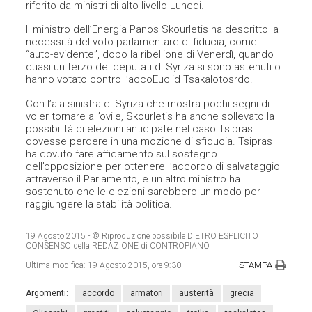
riferito da ministri di alto livello Lunedi.
Il ministro dell’Energia Panos Skourletis ha descritto la
necessità del voto parlamentare di fiducia, come
“auto-evidente”, dopo la ribellione di Venerdì, quando
quasi un terzo dei deputati di Syriza si sono astenuti o
hanno votato contro l’accoEuclid Tsakalotosrdo.
Con l’ala sinistra di Syriza che mostra pochi segni di
voler tornare all’ovile, Skourletis ha anche sollevato la
possibilità di elezioni anticipate nel caso Tsipras
dovesse perdere in una mozione di sfiducia. Tsipras
ha dovuto fare affidamento sul sostegno
dell’opposizione per ottenere l’accordo di salvataggio
attraverso il Parlamento, e un altro ministro ha
sostenuto che le elezioni sarebbero un modo per
raggiungere la stabilità politica.
19 Agosto 2015
- © Riproduzione possibile DIETRO ESPLICITO
CONSENSO della REDAZIONE di CONTROPIANO
STAMPA
Ultima modifica:
19 Agosto 2015, ore 9:30
Argomenti:
accordo
armatori
austerità
grecia