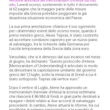
versione annotata del memorandum d’intesa sul suo
sito
, Lunedi scorso, sostenendo in tutto il documento
di 62 pagine che la maggior parte delle misure
imposte alla Grecia potrebbe peggiorare la già
disastrosa situazione economica del Paese.
La sua prima annotazione chiarisce il suo sgomento
per i drammatici eventi dello scorso mese, quando il
primo ministro greco, Alexis Tsipras, è stato costretto
ad accettare condizioni capestro per un nuovo piano
di salvataggio, tra le richieste dalla Germania per
l’uscita temporanea della Grecia dalla zona euro.
Varoufakis, che si è dimesso dal suo incarico nel mese
di giugno, ha dichiarato: “Questo protocollo d’intesa
[Memorandum of Understanding] è articolato in modo
da dimostrare la capitolazione umiliante del governo
greco del 12 luglio, sotto la minaccia di Grexit a cui è
stato sottoposto Tsipras dal vertice euro.”
Dopo il vertice di Luglio, Atene ha approvato un
memorandum triennale d’intesa la scorsa settimana
che rilascerà € 86 Mld di fondi, in gran parte destinati a
ripagare i debiti relativi ai due accordi di salvataggio
precedenti. In cambio, Atene attuerà le riforme, tra cui
modifiche al sistema pensionistico e la svendita di