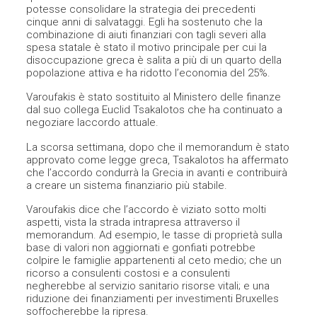
potesse consolidare la strategia dei precedenti
cinque anni di salvataggi. Egli ha sostenuto che la
combinazione di aiuti finanziari con tagli severi alla
spesa statale è stato il motivo principale per cui la
disoccupazione greca è salita a più di un quarto della
popolazione attiva e ha ridotto l’economia del 25%.
Varoufakis è stato sostituito al Ministero delle finanze
dal suo collega Euclid Tsakalotos che ha continuato a
negoziare laccordo attuale.
La scorsa settimana, dopo che il memorandum è stato
approvato come legge greca, Tsakalotos ha affermato
che l’accordo condurrà la Grecia in avanti e contribuirà
a creare un sistema finanziario più stabile.
Varoufakis dice che l’accordo è viziato sotto molti
aspetti, vista la strada intrapresa attraverso il
memorandum. Ad esempio, le tasse di proprietà sulla
base di valori non aggiornati e gonfiati potrebbe
colpire le famiglie appartenenti al ceto medio; che un
ricorso a consulenti costosi e a consulenti
negherebbe al servizio sanitario risorse vitali; e una
riduzione dei finanziamenti per investimenti Bruxelles
soffocherebbe la ripresa.