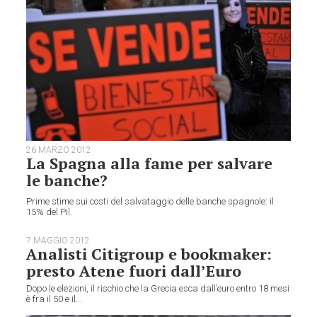
26 MARZO 2012
La Spagna alla fame per salvare
le banche?
Prime stime sui costi del salvataggio delle banche spagnole: il
15% del Pil.
7 MAGGIO 2012
Analisti Citigroup e bookmaker:
presto Atene fuori dall’Euro
Dopo le elezioni, il rischio che la Grecia esca dall’euro entro 18 mesi
è fra il 50 e il...