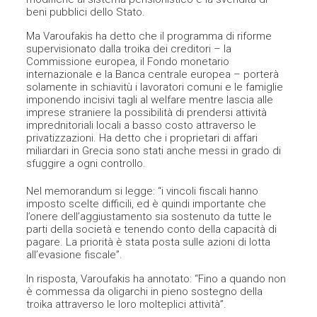
beni pubblici dello Stato.
Ma Varoufakis ha detto che il programma di riforme
supervisionato dalla troika dei creditori – la
Commissione europea, il Fondo monetario
internazionale e la Banca centrale europea – porterà
solamente in schiavitù i lavoratori comuni e le famiglie
imponendo incisivi tagli al welfare mentre lascia alle
imprese straniere la possibilità di prendersi attività
imprednitoriali locali a basso costo attraverso le
privatizzazioni. Ha detto che i proprietari di affari
miliardari in Grecia sono stati anche messi in grado di
sfuggire a ogni controllo.
Nel memorandum si legge: “i vincoli fiscali hanno
imposto scelte difficili, ed è quindi importante che
l’onere dell’aggiustamento sia sostenuto da tutte le
parti della società e tenendo conto della capacità di
pagare. La priorità è stata posta sulle azioni di lotta
all’evasione fiscale”.
In risposta, Varoufakis ha annotato: “Fino a quando non
è commessa da oligarchi in pieno sostegno della
troika attraverso le loro molteplici attività”.