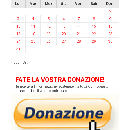
Lun
Mar
Mer
Gio
Ven
Sab
Dom
1
2
3
4
5
6
7
8
9
10
11
12
13
14
15
16
17
18
19
20
21
22
23
24
25
26
27
28
29
30
31
« Lug
Set »
FATE LA VOSTRA DONAZIONE!
Tenete viva l’informazione: sostenete il sito di Contropiano
mandandoci il vostro contributo!