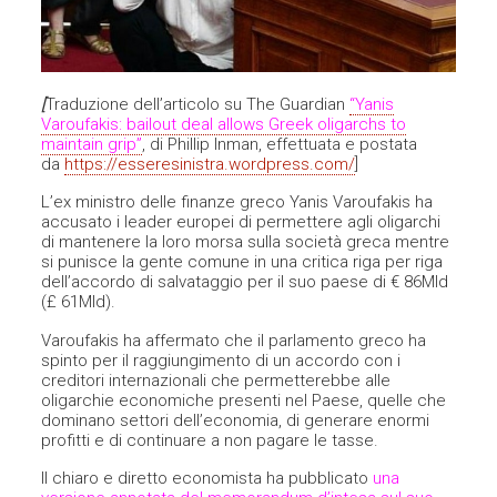
[
Traduzione dell’articolo su The Guardian
“Yanis
Varoufakis: bailout deal allows Greek oligarchs to
maintain grip”
, di Phillip Inman, effettuata e postata
da
https://esseresinistra.wordpress.com/
]
L’ex ministro delle finanze greco Yanis Varoufakis ha
accusato i leader europei di permettere agli oligarchi
di mantenere la loro morsa sulla società greca mentre
si punisce la gente comune in una critica riga per riga
dell’accordo di salvataggio per il suo paese di € 86Mld
(£ 61Mld).
Varoufakis ha affermato che il parlamento greco ha
spinto per il raggiungimento di un accordo con i
creditori internazionali che permetterebbe alle
oligarchie economiche presenti nel Paese, quelle che
dominano settori dell’economia, di generare enormi
profitti e di continuare a non pagare le tasse.
Il chiaro e diretto economista ha pubblicato
una