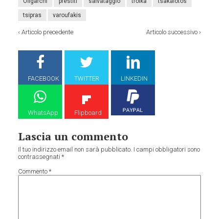
Oligarchi
prestiti
salvataggio
troika
tsakalotos
tsipras
varoufakis
‹
Articolo precedente
Articolo successivo
›
FACEBOOK
TWITTER
LINKEDIN
WhatsApp
Flipboard
Lascia un commento
Il tuo indirizzo email non sarà pubblicato.
I campi obbligatori sono
contrassegnati
*
Commento
*