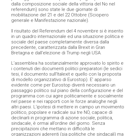
dalla composizione sociale della vittoria del No nel
referendum) sono state le due giornate di
mobilitazione del 21 e del 22 Ottobre (Sciopero
generale e Manifestazione nazionale).
Il risultato del Referendum del 4 novembre si è inserito
in un quadro internazionale ed una situazione politica e
sociale del paese completamente diversa dalla
precedente, caratterizzata dalla Brexit in Gran
Bretagna e dall'elezione di Trump negli USA.
L’assemblea ha sostanzialmente approvato lo spirito e
i contenuti dei documenti politici preparatori (le sedici
tesi, il documento sull’Italexit e quello con la proposta
di modello organizzativo di Eurostop). E’ apparso
evidente come per Eurostop diventi necessario un
passaggio politico sul piano della configurazione e del
programma con cui agire politicamente e socialmente
nel paese e nei rapporti con le forze analoghe negli
altri paesi. L’ipotesi di mettere in campo un movimento
politico, popolare e radicale sui tre NO, capace di
declinarli in programma di azione sociale, politica,
sindacale, è ormai all’ordine del giorno. Senza
precipitazioni che mettano in difficoltà le
organizzazioni aderenti (sia politiche che sindacali) ma