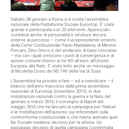
Sabato 28 gennaio a Roma si è svolta l’assemblea
nazionale della Piattaforma Sociale Eurostop. E’ stata
grande e partecipata con 25 interventi. Apprezzati i
contributi anche di personalità e strutture ancora
esterne al percorso – come il vicepresidente emerito
della Corte Costituzionale Paolo Maddalena, di Mimmo
Porcaro, Dino Greco e del sindacato di base Unicobas
– ma con i quali crescono i punti di convergenza e di
azione comune intorno ai tre NO all’euro, all’Unione
Europea, alla Nato. E' stato letto anche un messaggio
di Nicoletta Dosio dei NO TAV della Val di Susa.
L'Assemblea ha provato a fare – ed a rivendicare – il
bilancio dell'anno trascorso dalla prima assemblea
nazionale di Eurostop (novembre 2015): le due
mobilitazioni nazionali contro la guerra e la Nato del
gennaio e marzo 2016, il convegno di Napoli del
maggio 2016 che ha lanciato la campagna per l’Italexit
e le mobilitazioni dell’autunno sul referendum sulla
controriforma costituzionale e che hanno animato quel
No Sociale rivelatosi decisivo per la vittoria. Un
passaggio decisivo di quella campagna (confermata