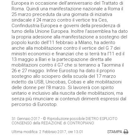
Europea in occasione dell’anniversario del Trattato di
Roma. Quindi una manifestazione nazionale a Roma il
25 marzo preceduta da una giornata di iniziativa
sindacale il 24 marzo contro il vertice tra Ces,
Confindustria Europea e governi della presidenza di
turno della Unione Europea. Inoltre l'assemblea ha dato
la propria adesione alla manifestazione a sostegno del
popolo kurdo dell’11 febbraio a Milano, ha aderito
anche alla mobilitazione contro il vertice del G 7 dei
ministri economici e finanziari che si terrà tra l'11 ed il
13 maggio a Bari e la partecipazione diretta alle
mobilitazioni contro il G7 che si terranno a Taormina il
26 e 27 maggio. Infine Eurostop ha dato il proprio
sostegno allo sciopero della scuola del 17 marzo
indetto da USB, Unicobas, Cobas e alle mobilitazioni
delle donne per l'8 marzo. Si lavorerà con spirito
unitario e inclusivo alla riuscita delle mobilitazioni, ma
senza più rinunciare ai contenuti dirimenti espressi dal
percorso di Eurostop.
31 Gennaio 2017
- © Riproduzione possibile DIETRO ESPLICITO
CONSENSO della REDAZIONE di CONTROPIANO
STAMPA
Ultima modifica:
2 Febbraio 2017, ore 13:01