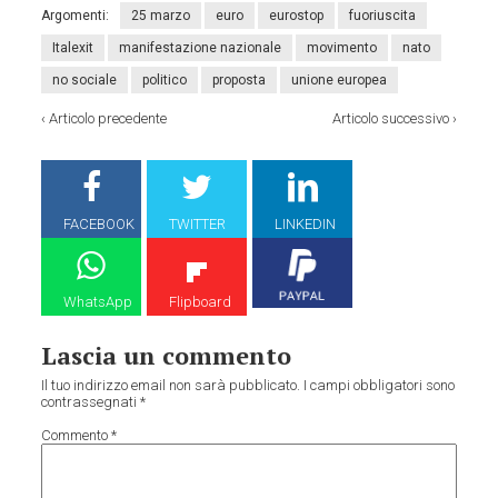
Argomenti:
25 marzo
euro
eurostop
fuoriuscita
Italexit
manifestazione nazionale
movimento
nato
no sociale
politico
proposta
unione europea
‹
Articolo precedente
Articolo successivo
›
FACEBOOK
TWITTER
LINKEDIN
WhatsApp
Flipboard
Lascia un commento
Il tuo indirizzo email non sarà pubblicato.
I campi obbligatori sono
contrassegnati
*
Commento
*