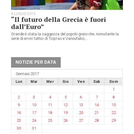
6 LUGLIO 2015
“Il futuro della Grecia è fuori
dall’Euro”
Grande è stata la saggezza del popolo greco che, nonostante la
serie di errori tattici di Tsipras e Vanoufakis,...
NOTIZIE PER DATA
Gennaio 2017
Lun
Mar
Mer
Gio
Ven
Sab
Dom
1
2
3
4
5
6
7
8
9
10
11
12
13
14
15
16
17
18
19
20
21
22
23
24
25
26
27
28
29
30
31