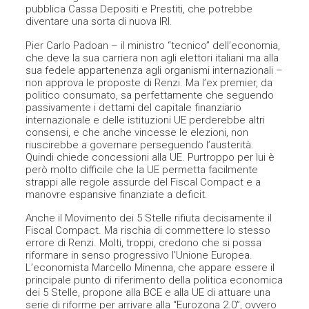
pubblica Cassa Depositi e Prestiti, che potrebbe
diventare una sorta di nuova IRI.
Pier Carlo Padoan – il ministro “tecnico” dell’economia,
che deve la sua carriera non agli elettori italiani ma alla
sua fedele appartenenza agli organismi internazionali –
non approva le proposte di Renzi. Ma l’ex premier, da
politico consumato, sa perfettamente che seguendo
passivamente i dettami del capitale finanziario
internazionale e delle istituzioni UE perderebbe altri
consensi, e che anche vincesse le elezioni, non
riuscirebbe a governare perseguendo l’austerità.
Quindi chiede concessioni alla UE. Purtroppo per lui è
però molto difficile che la UE permetta facilmente
strappi alle regole assurde del Fiscal Compact e a
manovre espansive finanziate a deficit.
Anche il Movimento dei 5 Stelle rifiuta decisamente il
Fiscal Compact. Ma rischia di commettere lo stesso
errore di Renzi. Molti, troppi, credono che si possa
riformare in senso progressivo l’Unione Europea.
L’economista Marcello Minenna, che appare essere il
principale punto di riferimento della politica economica
dei 5 Stelle, propone alla BCE e alla UE di attuare una
serie di riforme per arrivare alla “Eurozona 2.0”, ovvero