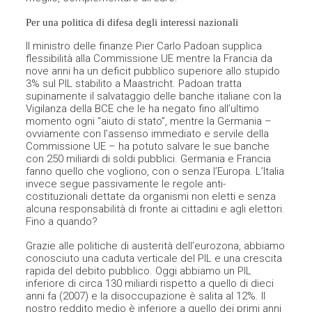
Per una politica di difesa degli interessi nazionali
Il ministro delle finanze Pier Carlo Padoan supplica
flessibilità alla Commissione UE mentre la Francia da
nove anni ha un deficit pubblico superiore allo stupido
3% sul PIL stabilito a Maastricht. Padoan tratta
supinamente il salvataggio delle banche italiane con la
Vigilanza della BCE che le ha negato fino all’ultimo
momento ogni “aiuto di stato”, mentre la Germania –
ovviamente con l’assenso immediato e servile della
Commissione UE – ha potuto salvare le sue banche
con 250 miliardi di soldi pubblici. Germania e Francia
fanno quello che vogliono, con o senza l’Europa. L’Italia
invece segue passivamente le regole anti-
costituzionali dettate da organismi non eletti e senza
alcuna responsabilità di fronte ai cittadini e agli elettori.
Fino a quando?
Grazie alle politiche di austerità dell’eurozona, abbiamo
conosciuto una caduta verticale del PIL e una crescita
rapida del debito pubblico. Oggi abbiamo un PIL
inferiore di circa 130 miliardi rispetto a quello di dieci
anni fa (2007) e la disoccupazione è salita al 12%. Il
nostro reddito medio è inferiore a quello dei primi anni