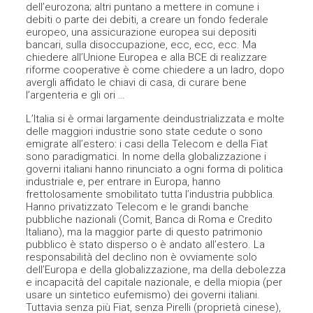
dell’eurozona; altri puntano a mettere in comune i
debiti o parte dei debiti, a creare un fondo federale
europeo, una assicurazione europea sui depositi
bancari, sulla disoccupazione, ecc, ecc, ecc. Ma
chiedere all’Unione Europea e alla BCE di realizzare
riforme cooperative è come chiedere a un ladro, dopo
avergli affidato le chiavi di casa, di curare bene
l’argenteria e gli ori …
L’Italia si è ormai largamente deindustrializzata e molte
delle maggiori industrie sono state cedute o sono
emigrate all’estero: i casi della Telecom e della Fiat
sono paradigmatici. In nome della globalizzazione i
governi italiani hanno rinunciato a ogni forma di politica
industriale e, per entrare in Europa, hanno
frettolosamente smobilitato tutta l’industria pubblica.
Hanno privatizzato Telecom e le grandi banche
pubbliche nazionali (Comit, Banca di Roma e Credito
Italiano), ma la maggior parte di questo patrimonio
pubblico è stato disperso o è andato all’estero. La
responsabilità del declino non è ovviamente solo
dell’Europa e della globalizzazione, ma della debolezza
e incapacità del capitale nazionale, e della miopia (per
usare un sintetico eufemismo) dei governi italiani.
Tuttavia senza più Fiat, senza Pirelli (proprietà cinese),