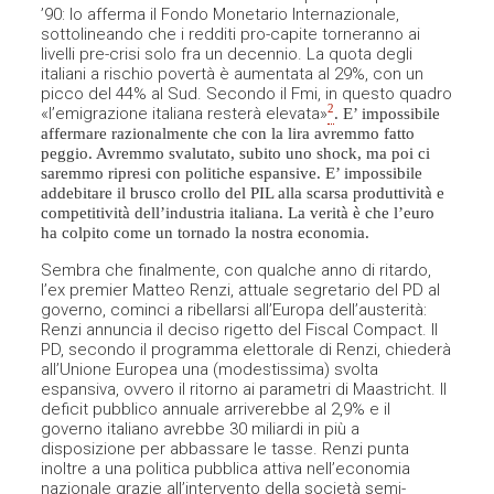
’90: lo afferma il Fondo Monetario Internazionale,
sottolineando che i redditi pro-capite torneranno ai
livelli pre-crisi solo fra un decennio. La quota degli
italiani a rischio povertà è aumentata al 29%, con un
picco del 44% al Sud. Secondo il Fmi, in questo quadro
2
«l’emigrazione italiana resterà elevata»
. E’ impossibile
affermare razionalmente che con la lira avremmo fatto
peggio. Avremmo svalutato, subito uno shock, ma poi ci
saremmo ripresi con politiche espansive. E’ impossibile
addebitare il brusco crollo del PIL alla scarsa produttività e
competitività dell’industria italiana. La verità è che l’euro
ha colpito come un tornado la nostra economia.
Sembra che finalmente, con qualche anno di ritardo,
l’ex premier Matteo Renzi, attuale segretario del PD al
governo, cominci a ribellarsi all’Europa dell’austerità:
Renzi annuncia il deciso rigetto del Fiscal Compact. Il
PD, secondo il programma elettorale di Renzi, chiederà
all’Unione Europea una (modestissima) svolta
espansiva, ovvero il ritorno ai parametri di Maastricht. Il
deficit pubblico annuale arriverebbe al 2,9% e il
governo italiano avrebbe 30 miliardi in più a
disposizione per abbassare le tasse. Renzi punta
inoltre a una politica pubblica attiva nell’economia
nazionale grazie all’intervento della società semi-