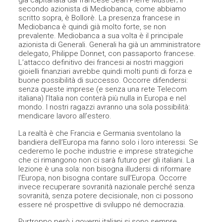
già capitanata dal francese Jean Pierre Mustier; il
secondo azionista di Mediobanca, come abbiamo
scritto sopra, è Bollorè. La presenza francese in
Mediobanca è quindi già molto forte, se non
prevalente. Mediobanca a sua volta è il principale
azionista di Generali. Generali ha già un amministratore
delegato, Philippe Donnet, con passaporto francese.
L’attacco definitivo dei francesi ai nostri maggiori
gioielli finanziari avrebbe quindi molti punti di forza e
buone possibilità di successo. Occorre difendersi:
senza queste imprese (e senza una rete Telecom
italiana) l’Italia non conterà più nulla in Europa e nel
mondo. I nostri ragazzi avranno una sola possibilità:
mendicare lavoro all’estero.
La realtà è che Francia e Germania sventolano la
bandiera dell’Europa ma fanno solo i loro interessi. Se
cederemo le poche industrie e imprese strategiche
che ci rimangono non ci sarà futuro per gli italiani. La
lezione è una sola: non bisogna illudersi di riformare
l’Europa, non bisogna contare sull’Europa. Occorre
invece recuperare sovranità nazionale perché senza
sovranità, senza potere decisionale, non ci possono
essere né prospettive di sviluppo né democrazia.
Purtroppo però i governi italiani si sono sempre