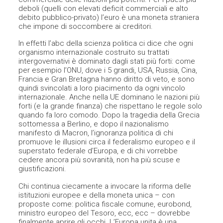
deboli (quelli con elevati deficit commerciali e alto
debito pubblico-privato) l’euro è una moneta straniera
che impone di soccombere ai creditori.
In effetti l’abc della scienza politica ci dice che ogni
organismo internazionale costruito su trattati
intergovernativi è dominato dagli stati più forti: come
per esempio l’ONU, dove i 5 grandi, USA, Russia, Cina,
Francia e Gran Bretagna hanno diritto di veto, e sono
quindi svincolati a loro piacimento da ogni vincolo
internazionale. Anche nella UE dominano le nazioni più
forti (e la grande finanza) che rispettano le regole solo
quando fa loro comodo. Dopo la tragedia della Grecia
sottomessa a Berlino, e dopo il nazionalismo
manifesto di Macron, l’ignoranza politica di chi
promuove le illusioni circa il federalismo europeo e il
superstato federale d’Europa, e di chi vorrebbe
cedere ancora più sovranità, non ha più scuse e
giustificazioni.
Chi continua ciecamente a invocare la riforma delle
istituzioni europee e della moneta unica – con
proposte come: politica fiscale comune, eurobond,
ministro europeo del Tesoro, ecc, ecc – dovrebbe
finalmente aprire gli occhi. L’Europa unita è una