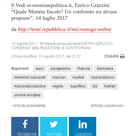
8
Vedi economiaepolitica.it, Enrico Grazzini
“Quale Moneta fiscale? Un confronto tra alcune
proposte”. 14 luglio 2017
da
http://temi.repubblica.it/micromega-online
19 Agosto 2017
- © Riproduzione possibile DIETRO ESPLICITO
CONSENSO della REDAZIONE di CONTROPIANO
STAMPA
Ultima modifica:
19 Agosto 2017, ore 12:07
Argomenti:
euro
europeismo
Francia
Germania
interessi nazionali
macron
merkel
nazionalismo
nazionalizzazione
regole
squilibrio
stx
trattati
unione europea
‹
Articolo precedente
Articolo successivo
›
FACEBOOK
TWITTER
LINKEDIN