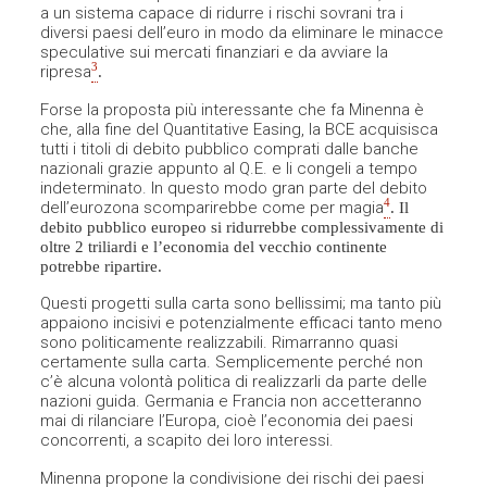
a un sistema capace di ridurre i rischi sovrani tra i
diversi paesi dell’euro in modo da eliminare le minacce
speculative sui mercati finanziari e da avviare la
3
ripresa
.
Forse la proposta più interessante che fa Minenna è
che, alla fine del Quantitative Easing, la BCE acquisisca
tutti i titoli di debito pubblico comprati dalle banche
nazionali grazie appunto al Q.E. e li congeli a tempo
indeterminato. In questo modo gran parte del debito
4
dell’eurozona scomparirebbe come per magia
. Il
debito pubblico europeo si ridurrebbe complessivamente di
oltre 2 triliardi e l’economia del vecchio continente
potrebbe ripartire.
Questi progetti sulla carta sono bellissimi; ma tanto più
appaiono incisivi e potenzialmente efficaci tanto meno
sono politicamente realizzabili. Rimarranno quasi
certamente sulla carta. Semplicemente perché non
c’è alcuna volontà politica di realizzarli da parte delle
nazioni guida. Germania e Francia non accetteranno
mai di rilanciare l’Europa, cioè l’economia dei paesi
concorrenti, a scapito dei loro interessi.
Minenna propone la condivisione dei rischi dei paesi