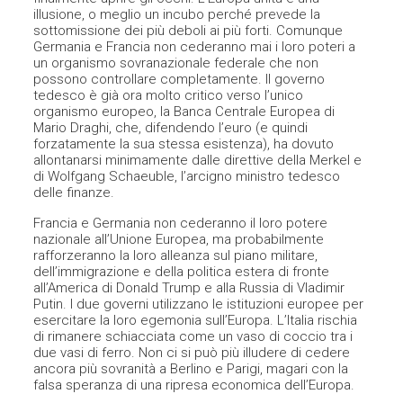
illusione, o meglio un incubo perché prevede la
sottomissione dei più deboli ai più forti. Comunque
Germania e Francia non cederanno mai i loro poteri a
un organismo sovranazionale federale che non
possono controllare completamente. Il governo
tedesco è già ora molto critico verso l’unico
organismo europeo, la Banca Centrale Europea di
Mario Draghi, che, difendendo l’euro (e quindi
forzatamente la sua stessa esistenza), ha dovuto
allontanarsi minimamente dalle direttive della Merkel e
di Wolfgang Schaeuble, l’arcigno ministro tedesco
delle finanze.
Francia e Germania non cederanno il loro potere
nazionale all’Unione Europea, ma probabilmente
rafforzeranno la loro alleanza sul piano militare,
dell’immigrazione e della politica estera di fronte
all’America di Donald Trump e alla Russia di Vladimir
Putin. I due governi utilizzano le istituzioni europee per
esercitare la loro egemonia sull’Europa. L’Italia rischia
di rimanere schiacciata come un vaso di coccio tra i
due vasi di ferro. Non ci si può più illudere di cedere
ancora più sovranità a Berlino e Parigi, magari con la
falsa speranza di una ripresa economica dell’Europa.