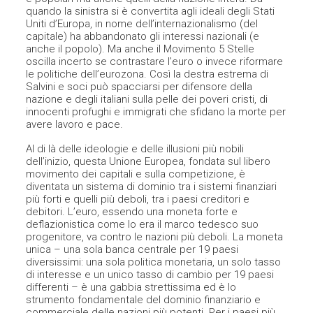
quando la sinistra si è convertita agli ideali degli Stati
Uniti d’Europa, in nome dell’internazionalismo (del
capitale) ha abbandonato gli interessi nazionali (e
anche il popolo). Ma anche il Movimento 5 Stelle
oscilla incerto se contrastare l’euro o invece riformare
le politiche dell’eurozona. Così la destra estrema di
Salvini e soci può spacciarsi per difensore della
nazione e degli italiani sulla pelle dei poveri cristi, di
innocenti profughi e immigrati che sfidano la morte per
avere lavoro e pace.
Al di là delle ideologie e delle illusioni più nobili
dell’inizio, questa Unione Europea, fondata sul libero
movimento dei capitali e sulla competizione, è
diventata un sistema di dominio tra i sistemi finanziari
più forti e quelli più deboli, tra i paesi creditori e
debitori. L’euro, essendo una moneta forte e
deflazionistica come lo era il marco tedesco suo
progenitore, va contro le nazioni più deboli. La moneta
unica – una sola banca centrale per 19 paesi
diversissimi: una sola politica monetaria, un solo tasso
di interesse e un unico tasso di cambio per 19 paesi
differenti – è una gabbia strettissima ed è lo
strumento fondamentale del dominio finanziario e
commerciale delle nazioni più potenti. Per i paesi più