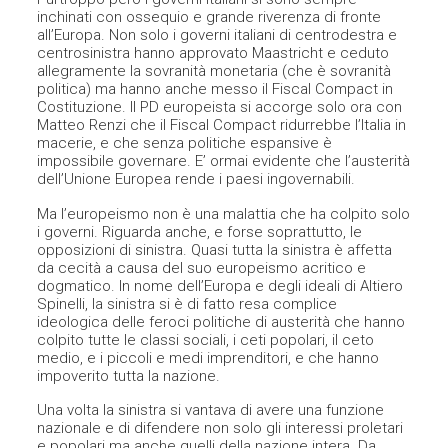
inchinati con ossequio e grande riverenza di fronte
all’Europa. Non solo i governi italiani di centrodestra e
centrosinistra hanno approvato Maastricht e ceduto
allegramente la sovranità monetaria (che è sovranità
politica) ma hanno anche messo il Fiscal Compact in
Costituzione. Il PD europeista si accorge solo ora con
Matteo Renzi che il Fiscal Compact ridurrebbe l’Italia in
macerie, e che senza politiche espansive è
impossibile governare. E’ ormai evidente che l’austerità
dell’Unione Europea rende i paesi ingovernabili.
Ma l’europeismo non è una malattia che ha colpito solo
i governi. Riguarda anche, e forse soprattutto, le
opposizioni di sinistra. Quasi tutta la sinistra è affetta
da cecità a causa del suo europeismo acritico e
dogmatico. In nome dell’Europa e degli ideali di Altiero
Spinelli, la sinistra si è di fatto resa complice
ideologica delle feroci politiche di austerità che hanno
colpito tutte le classi sociali, i ceti popolari, il ceto
medio, e i piccoli e medi imprenditori, e che hanno
impoverito tutta la nazione.
Una volta la sinistra si vantava di avere una funzione
nazionale e di difendere non solo gli interessi proletari
e popolari ma anche quelli della nazione intera. Da