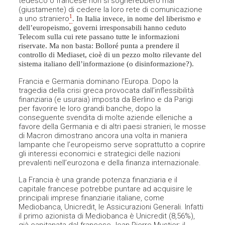
tedesco o francese non si sognerebbero mai
(giustamente) di cedere la loro rete di comunicazione
1
a uno straniero
. In Italia invece, in nome del liberismo e
dell’europeismo, governi irresponsabili hanno ceduto
Telecom sulla cui rete passano tutte le informazioni
riservate. Ma non basta: Bolloré punta a prendere il
controllo di Mediaset, cioè di un pezzo molto rilevante del
sistema italiano dell’informazione (o disinformazione?).
Francia e Germania dominano l’Europa. Dopo la
tragedia della crisi greca provocata dall’inflessibilità
finanziaria (e usuraia) imposta da Berlino e da Parigi
per favorire le loro grandi banche, dopo la
conseguente svendita di molte aziende elleniche a
favore della Germania e di altri paesi stranieri, le mosse
di Macron dimostrano ancora una volta in maniera
lampante che l’europeismo serve soprattutto a coprire
gli interessi economici e strategici delle nazioni
prevalenti nell’eurozona e della finanza internazionale.
La Francia è una grande potenza finanziaria e il
capitale francese potrebbe puntare ad acquisire le
principali imprese finanziarie italiane, come
Mediobanca, Unicredit, le Assicurazioni Generali. Infatti
il primo azionista di Mediobanca è Unicredit (8,56%),