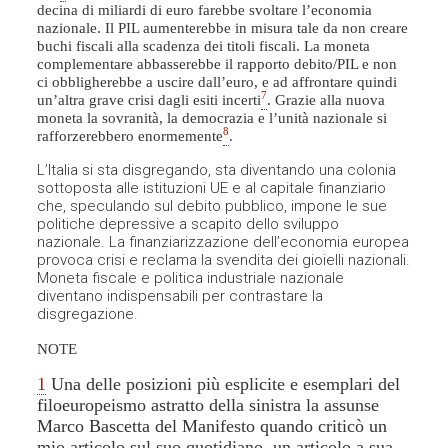
decina di miliardi di euro farebbe svoltare l’economia
nazionale. Il PIL aumenterebbe in misura tale da non creare
buchi fiscali alla scadenza dei titoli fiscali. La moneta
complementare abbasserebbe il rapporto debito/PIL e non
ci obbligherebbe a uscire dall’euro, e ad affrontare quindi
7
un’altra grave crisi dagli esiti incerti
. Grazie alla nuova
moneta la sovranità, la democrazia e l’unità nazionale si
8
rafforzerebbero enormemente
.
L’Italia si sta disgregando, sta diventando una colonia
sottoposta alle istituzioni UE e al capitale finanziario
che, speculando sul debito pubblico, impone le sue
politiche depressive a scapito dello sviluppo
nazionale. La finanziarizzazione dell’economia europea
provoca crisi e reclama la svendita dei gioielli nazionali.
Moneta fiscale e politica industriale nazionale
diventano indispensabili per contrastare la
disgregazione.
NOTE
1
Una delle posizioni più esplicite e esemplari del
filoeuropeismo astratto della sinistra la assunse
Marco Bascetta del Manifesto quando criticò un
mio articolo sul suo quotidiano, un articolo a sua