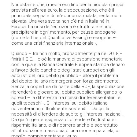
Nonostante che i media esultino per la piccola ripresa
prevista nell’area euro, la disoccupazione, che è il
principale segnale di un’economia malata, resta molto
elevata. Una vera svolta non c’è né in Italia né in
Europa. La crisi dell’eurozona è strutturale e può
precipitare in ogni momento, per cause endogene
(come la fine del Quantitative Easing) e esogene –
come una crisi finanziaria internazionale -.
Quando – tra non molto, probabilmente già nel 2018 –
finirà il Q.E.– cioè la manovra di espansione monetaria
con la quale la Banca Centrale Europea stampa denaro
a favore delle banche e degli stati europei con gli
acquisti del loro debito pubblico -, allora il problema
del debito italiano riemergerà con forza dirompente.
Senza la copertura da parte della BCE, la speculazione
riprenderà a giocare sul debito pubblico allargando lo
spread – la differenza tra i tassi di interesse italiani e
quelli tedeschi -. Gli interessi sul debito italiano
ridiventeranno difficilmente sostenibili. Da qui la
necessità di difendere da subito gli interessi nazionali.
Da qui l’urgente esigenza di difendere l’industria e il
risparmio italiano, e di ricorrere anche e soprattutto
all’introduzione massiccia di una moneta parallela, o
meglio, complementare all’euro.