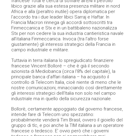
francese Total e cerca di soffiare all’ENI il petrolio
libico grazie alla sua estesa presenza militare in nord
Africa e alla (peraltro inutile) opera diplomatica per
l’accordo tra i due leader libici Sarraj e Haftar. In
Francia Macron rinnega gli accordi sottoscritti tra
Finmeccanica e Stx e in un battibaleno nazionalizza
Stx per non cedere la sua industria cantieristica navale
all’italiana Finmeccanica. Invoca (tra l’altro forse
giustamente) gli interessi strategici della Francia in
campo industriale e militare.
Tuttavia in terra italiana lo spregiudicato finanziere
francese Vincent Bolloré – che è già il secondo
azionista di Mediobanca (circa l’8% del capitale), la
principale banca d’affari italiana – ha acquisito il
controllo di Telecom Italia, cioè niente di meno che le
nostre comunicazioni, minacciando così direttamente
gli interessi strategici dell’Italia non solo nel campo
industriale ma in quello della sicurezza nazionale.
Bollorè, certamente appoggiato dal governo francese,
intende fare di Telecom uno spezzatino:
probabilmente venderà Tim Brasil, ovvero il gioiello del
gruppo di tlc, e poi anche la TIM italiana a un operatore
francese o tedesco. E’ ovvio però che i governi