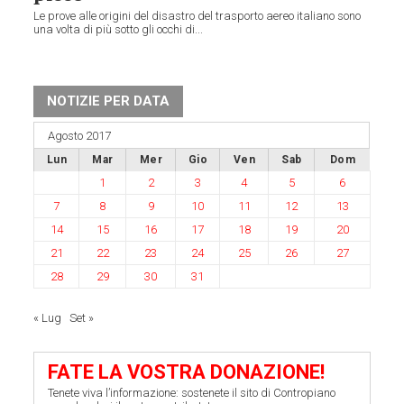
Le prove alle origini del disastro del trasporto aereo italiano sono
una volta di più sotto gli occhi di...
NOTIZIE PER DATA
Agosto 2017
Lun
Mar
Mer
Gio
Ven
Sab
Dom
1
2
3
4
5
6
7
8
9
10
11
12
13
14
15
16
17
18
19
20
21
22
23
24
25
26
27
28
29
30
31
« Lug
Set »
FATE LA VOSTRA DONAZIONE!
Tenete viva l’informazione: sostenete il sito di Contropiano