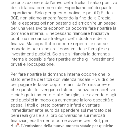
colonizzazione e dall’arrivo della Troika: il saldo positivo
della bilancia commerciale. Esportiamo più di quanto
importiamo. Solo per questo motivo, e per il Q.E. della
BCE, non stiamo ancora facendo la fine della Grecia.
Ma le esportazioni non bastano ad arricchire un paese:
per una vera svolta economica occorre fare ripartire la
domanda interna. E’ necessario rilanciare l’iniziativa
pubblica nei campi strategici dell’industria e della
finanza. Ma soprattutto occorre reperire le risorse
monetarie per rilanciare i consumi delle famiglie e gli
investimenti pubblici. Solo se si rilancia la domanda
interna è possibile fare ripartire anche gli investimenti
privati e l’occupazione.
Per fare ripartire la domanda interna occorre che lo
stato emetta dei titoli con valenza fiscale – validi cioè
per pagare le tasse dopo tre anni dall’emissione– e
che questi titoli vengano distribuiti senza corrispettivo
– cioè gratuitamente – alle famiglie, alle aziende e agli
enti pubblici in modo da aumentare la loro capacità di
spesa. I titoli di stato potranno infatti diventare
immediatamente euro da spendere sul mercato dei
beni reali grazie alla loro conversione sui mercati
finanziari, esattamente come avviene per i Bot, per i
6
Btp
. L’emissione della nuova moneta statale per qualche