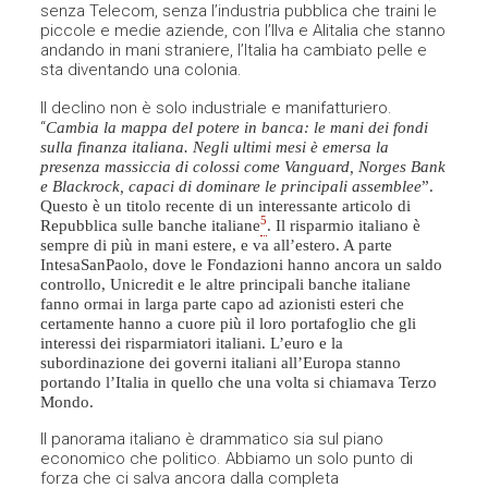
senza Telecom, senza l’industria pubblica che traini le
piccole e medie aziende, con l’Ilva e Alitalia che stanno
andando in mani straniere, l’Italia ha cambiato pelle e
sta diventando una colonia.
Il declino non è solo industriale e manifatturiero.
“
Cambia la mappa del potere in banca: le mani dei fondi
sulla finanza italiana. Negli ultimi mesi è emersa la
presenza massiccia di colossi come Vanguard, Norges Bank
e Blackrock, capaci di dominare le principali assemblee
”.
Questo è un titolo recente di un interessante articolo di
5
Repubblica sulle banche italiane
. Il risparmio italiano è
sempre di più in mani estere, e va all’estero. A parte
IntesaSanPaolo, dove le Fondazioni hanno ancora un saldo
controllo, Unicredit e le altre principali banche italiane
fanno ormai in larga parte capo ad azionisti esteri che
certamente hanno a cuore più il loro portafoglio che gli
interessi dei risparmiatori italiani. L’euro e la
subordinazione dei governi italiani all’Europa stanno
portando l’Italia in quello che una volta si chiamava Terzo
Mondo.
Il panorama italiano è drammatico sia sul piano
economico che politico. Abbiamo un solo punto di
forza che ci salva ancora dalla completa