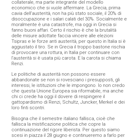
collaterale, ma parte integrante del modello
economico che si vuole affermare. La Grecia, prima
cavia dell’austerità, non ha più stato sociale, il 20% di
disoccupazione e i salari calati del 30%. Socialmente e
moralmente è una catastrofe, ma oggi in Grecia si
fanno buoni affari. Certo il rischio è che la brutalità
delle misure adottate faccia vincere alle elezioni
Tsipras e le forze anti austerità, per questo in Italia si è
aggiustato il tiro. Se in Grecia il troppo bastone rischia
di provocare una rottura, in Italia per continuare con
l’austerità si è usata più carota. E la carota si chiama
Renzi.
Le politiche di austerità non possono essere
abbandonate se non si rovesciano i presupposti, gli
interessi, le istituzioni che le impongono. Io non credo
che questa Unione Europea sia riformabile, ma anche
chi ci crede ha oggi il dovere di respingere il
gattopardismo di Renzi, Schultz, Juncker, Merkel e dei
loro finti scontri.
Bisogna che il semestre italiano fallisca, cioè che
fallisca la mistificazione politica che copre la
continuazione del rigore liberista. Per questo siamo
scesi in piazza il 28 giugno e continueremo a farlo per