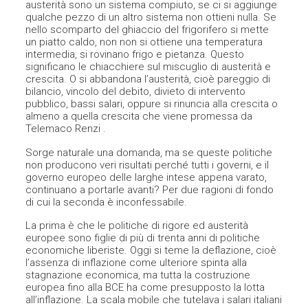
austerità sono un sistema compiuto, se ci si aggiunge
qualche pezzo di un altro sistema non ottieni nulla. Se
nello scomparto del ghiaccio del frigorifero si mette
un piatto caldo, non non si ottiene una temperatura
intermedia, si rovinano frigo e pietanza. Questo
significano le chiacchiere sul miscuglio di austerità e
crescita. O si abbandona l’austerità, cioè pareggio di
bilancio, vincolo del debito, divieto di intervento
pubblico, bassi salari, oppure si rinuncia alla crescita o
almeno a quella crescita che viene promessa da
Telemaco Renzi .
Sorge naturale una domanda, ma se queste politiche
non producono veri risultati perché tutti i governi, e il
governo europeo delle larghe intese appena varato,
continuano a portarle avanti? Per due ragioni di fondo
di cui la seconda è inconfessabile.
La prima è che le politiche di rigore ed austerità
europee sono figlie di più di trenta anni di politiche
economiche liberiste. Oggi si teme la deflazione, cioè
l’assenza di inflazione
come ulteriore spinta alla
stagnazione economica, ma tutta la costruzione
europea fino alla BCE ha come presupposto la lotta
all’inflazione. La scala mobile che tutelava i salari italiani