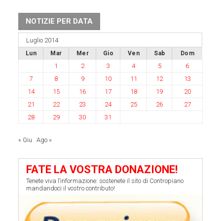
NOTIZIE PER DATA
Luglio 2014
Lun
Mar
Mer
Gio
Ven
Sab
Dom
1
2
3
4
5
6
7
8
9
10
11
12
13
14
15
16
17
18
19
20
21
22
23
24
25
26
27
28
29
30
31
« Giu
Ago »
FATE LA VOSTRA DONAZIONE!
Tenete viva l’informazione: sostenete il sito di Contropiano
mandandoci il vostro contributo!