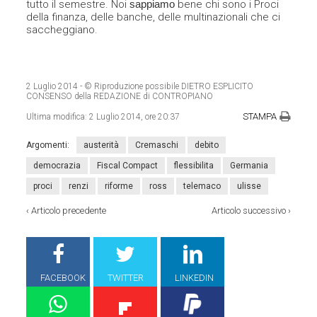
tutto il semestre. Noi
sappiamo
bene chi sono i Proci
della finanza, delle banche, delle multinazionali che ci
saccheggiano.
2 Luglio 2014
- © Riproduzione possibile DIETRO ESPLICITO
CONSENSO della REDAZIONE di CONTROPIANO
STAMPA
Ultima modifica:
2 Luglio 2014, ore 20:37
Argomenti:
austerità
Cremaschi
debito
democrazia
Fiscal Compact
flessibilita
Germania
proci
renzi
riforme
ross
telemaco
ulisse
‹
Articolo precedente
Articolo successivo
›
FACEBOOK
TWITTER
LINKEDIN