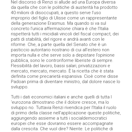
Nel discorso di Renzi si allude ad una Europa diversa
da quella che con le politiche di austerità ha prodotto
40 milioni di disoccupati, a questo serve l’uso
improprio del figlio di Ulisse come un rappresentante
della generazione Erasmus. Ma quando si va sul
concreto l’unica affermazione chiara è che l’Italia
rispetterà tutti i micidiali vincoli del fiscal compact, dei
patti di stabilità, del rigore e andrà avanti con le
riforme. Che, a parte quella del Senato che è un
pasticcio autoritario nostrano di cui all’estero non
importa nulla e che serve solo a depistare l’opinione
pubblica, sono le controriforme liberiste di sempre.
Flessibilità del lavoro, bassi salari, privatizzazioni e
mercato, mercato, mercato. È la ricetta che è stata
definita come precarietà espansiva. Cioè come disse
Padoan prima di diventare ministro, dal dolore nasce lo
sviluppo.
Tutti i dati economici italiani e anche quelli di tutta l
‘eurozona dimostrano che il dolore cresce, ma lo
sviluppo no. Tuttavia Renzi rivendica per l’Italia il ruolo
di primo della classe nell’applicazione queste politiche,
aggiungendo assieme a tutti i socialdemocratici
europei che esse dovranno essere accompagnate
dalla crescita. Che vuol dire? Niente. Le politiche di