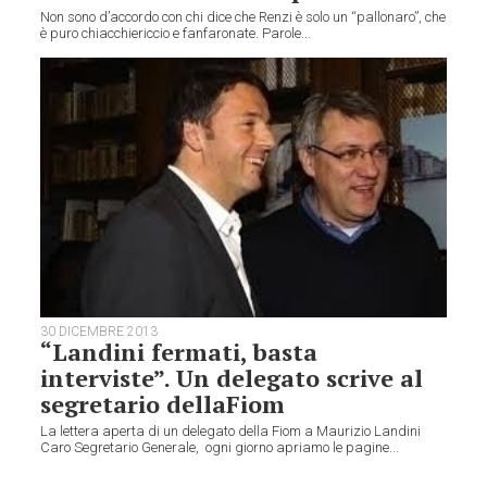
Non sono d’accordo con chi dice che Renzi è solo un “pallonaro”, che
è puro chiacchiericcio e fanfaronate. Parole...
30 DICEMBRE 2013
“Landini fermati, basta
interviste”. Un delegato scrive al
segretario dellaFiom
La lettera aperta di un delegato della Fiom a Maurizio Landini
Caro Segretario Generale, ogni giorno apriamo le pagine...