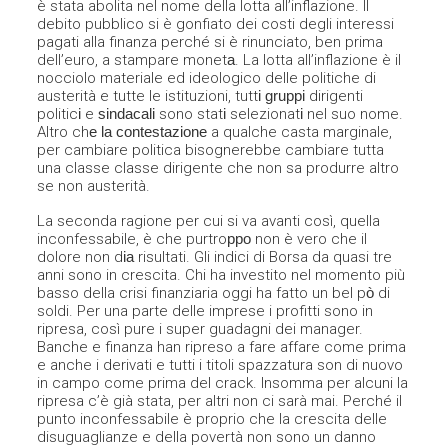
è stata abolita nel nome della lotta all’inflazione. Il
debito pubblico si è gonfiato dei costi degli interessi
pagati alla finanza perché si è rinunciato, ben prima
dell’euro, a stampare monet
a
. La lotta all’inflazione è il
nocciolo materiale ed ideologico delle politiche di
austerità e tutte le istituzioni, tutt
i gruppi
dirigenti
politic
i
e
sindacali
sono stat
i
selezionat
i
nel
suo nome.
Altro ch
e la
contestazione
a qualche casta marginale,
per cambiare politica bisognerebbe cambiare tutta
una classe classe dirigente che non sa produrre altro
se non austerità.
La seconda ragione per cui si va avanti così, quella
inconfessabile, è che purtro
ppo
non è vero che il
dolore non d
ia
risultati. Gli indici di Borsa da quasi tre
anni sono in crescita. Chi ha investito nel momento più
basso della crisi finanziaria oggi ha fatto un bel p
ò
di
soldi. Per una parte delle imprese i profitti sono in
ripresa, così pure i super guadagni dei manager.
Banche e finanza han ripreso a fare affare come prima
e anche i derivati e tutti i titoli spazzatura son di nuovo
in campo come prima del crack. Insomma per alcuni la
ripresa c’è già stata, per altri non ci sarà mai. Perché il
punto inconfessabile è proprio che la crescita delle
disuguaglianze e della povertà non sono un danno