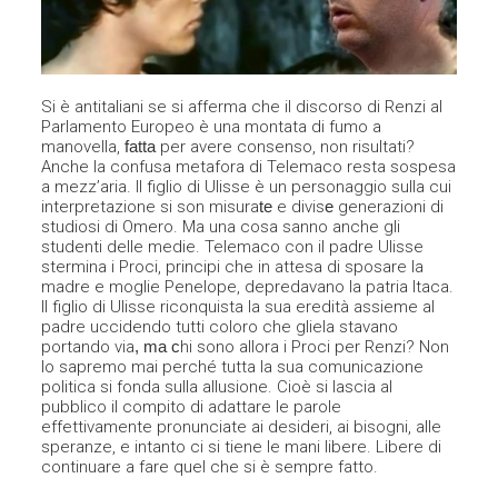
Si è antitaliani se si afferma che il discorso di Renzi al
Parlamento Europeo è una montata di fumo a
manovella,
fatta
per avere consenso, non risultati?
Anche la confusa metafora di Telemaco resta sospesa
a mezz’aria. Il figlio di Ulisse è un personaggio sulla cui
interpretazione si son misura
te
e divis
e
generazioni di
studiosi di Omero. Ma una cosa sanno anche gli
studenti delle medie. Telemaco con il padre Ulisse
stermina i Proci, principi che in attesa di sposare la
madre e moglie Penelope, depredavano la patria Itaca.
Il figlio di Ulisse riconquista la sua eredità assieme al
padre uccidendo tutti coloro che gliela stavano
portando via
, ma c
hi sono allora i Proci per Renzi? Non
lo sapremo mai perché tutta la sua comunicazione
politica si fonda sulla allusione. Cioè si lascia al
pubblico il compito di adattare le parole
effettivamente pronunciate ai desideri, ai bisogni, alle
speranze, e intanto ci si tiene le mani libere. Libere di
continuare a fare quel che si è sempre fatto.