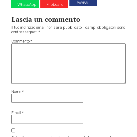
WhatsApp
Flipboard
Lascia un commento
Il tuo indirizzo email non sarà pubblicato.
I campi obbligatori sono
contrassegnati
*
Commento
*
Nome
*
Email
*