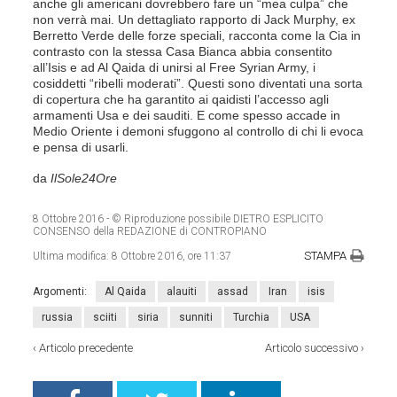
anche gli americani dovrebbero fare un “mea culpa” che
non verrà mai. Un dettagliato rapporto di Jack Murphy, ex
Berretto Verde delle forze speciali, racconta come la Cia in
contrasto con la stessa Casa Bianca abbia consentito
all’Isis e ad Al Qaida di unirsi al Free Syrian Army, i
cosiddetti “ribelli moderati”. Questi sono diventati una sorta
di copertura che ha garantito ai qaidisti l’accesso agli
armamenti Usa e dei sauditi. E come spesso accade in
Medio Oriente i demoni sfuggono al controllo di chi li evoca
e pensa di usarli.
da
IlSole24Ore
8 Ottobre 2016
- © Riproduzione possibile DIETRO ESPLICITO
CONSENSO della REDAZIONE di CONTROPIANO
STAMPA
Ultima modifica:
8 Ottobre 2016, ore 11:37
Argomenti:
Al Qaida
alauiti
assad
Iran
isis
russia
sciiti
siria
sunniti
Turchia
USA
‹
Articolo precedente
Articolo successivo
›