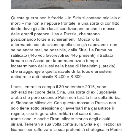
Questa guerra non è fredda – in Siria si contano migliaia di
morti – ma non è neppure frontale, è una sorta di conflitto
ibrido dove gli attori locali condizionano anche le mosse
delle grandi potenze, Usa e Russia, che stanno
posizionando forze e schieramenti. Mosca lo fa
affermando con decisione quello che già sapevamo: non
se ne andrà mai, se possibile, dalla Siria. La Duma ha
ratificato (446 voti favorevoli su 446 presenti) il trattato
firmato con Assad per la permanenza a tempo
indeterminato dei russi nella base di Hmeimim (Latakia),
che si aggiunge a quella navale di Tartous e ai sistemi
antiaerei e anti-missile S-400 e S-300.
I russi, entrati in campo il 30 settembre 2015, sono
schierati nel cuore della Siria, una sorta di ex Jugoslavia
araba che però secondo Putin non farà la fine della Serbia
di Slobodan Milosevic. Con questa mossa la Russia non
solo tiene sotto pressione gli avversari ma garantisce il
regime, cioè le gerarchie militari nel caso di una
transizione, e anche l’Iran, alleato storico degli alauiti
siriani. Teheran a sua volta conta sulla Siria e gli Hezbollah
libanesi per rafforzare la sua profondità strategica in Medio