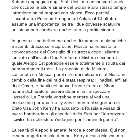
Kobane appoggiati dagli Stati Uniti, ma anche con Israele
che occupa le alture siriane del Golan e allo stesso tempo
intrattiene ottimi rapporti con Mosca. Ecco perché
l’incontro tra Putin ed Erdogan ad Ankara il 10 ottobre
assume una importanza: se tra i due dovesse scaturire
un’intesa può cambiare anche tutta la partita siriana.
In questo clima bellico ma anche di manovre diplomatiche
e scambi di accuse reciproche, Mosca ha richiesto la
convocazione del Consiglio di sicurezza dopo l’allarme
lanciato dall’inviato Onu Staffan de Mistura secondo il
quale Aleppo Est potrebbe essere totalmente distrutta dai
bombardamenti russi. La proposta di de Mistura,
sostenuta da Mosca, per il ritiro dei miliziani di al-Nusra in
cambio della fine dei raid è stata respinta: i jihadisti, affiliati
di al-Qaida, e riuniti nel nuovo Fronte Fatah al-Sham
hanno dichiarato di essere determinati a spezzare
l’assedio. La Francia vorrebbe mettere ai voti una
risoluzione per una “no fly zone” mentre il segretario di
Stato Usa John Kerry ha accusato la Russia e Assad di
avere bombardato gli ospedali della Siria per “terrorizzare”
i civili e ha richiesto un’indagine per “crimini di guerra”.
La realtà di Aleppo è amara, feroce e complessa. Qui non
ci sono angeli ma solo demoni. Kerry accusa Mosca, ma