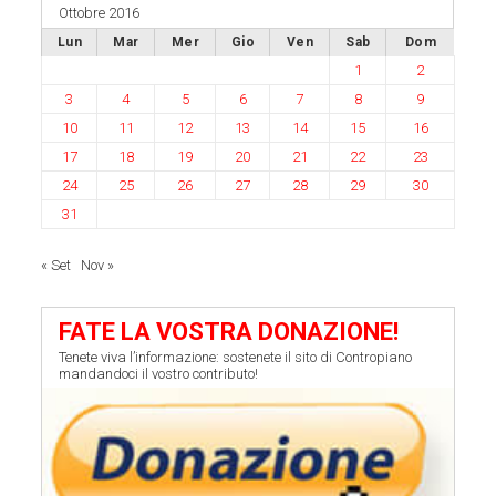
Ottobre 2016
Lun
Mar
Mer
Gio
Ven
Sab
Dom
1
2
3
4
5
6
7
8
9
10
11
12
13
14
15
16
17
18
19
20
21
22
23
24
25
26
27
28
29
30
31
« Set
Nov »
FATE LA VOSTRA DONAZIONE!
Tenete viva l’informazione: sostenete il sito di Contropiano
mandandoci il vostro contributo!