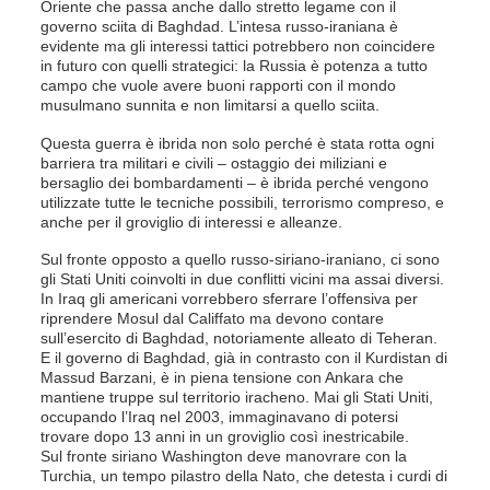
Oriente che passa anche dallo stretto legame con il
governo sciita di Baghdad. L’intesa russo-iraniana è
evidente ma gli interessi tattici potrebbero non coincidere
in futuro con quelli strategici: la Russia è potenza a tutto
campo che vuole avere buoni rapporti con il mondo
musulmano sunnita e non limitarsi a quello sciita.
Questa guerra è ibrida non solo perché è stata rotta ogni
barriera tra militari e civili – ostaggio dei miliziani e
bersaglio dei bombardamenti – è ibrida perché vengono
utilizzate tutte le tecniche possibili, terrorismo compreso, e
anche per il groviglio di interessi e alleanze.
Sul fronte opposto a quello russo-siriano-iraniano, ci sono
gli Stati Uniti coinvolti in due conflitti vicini ma assai diversi.
In Iraq gli americani vorrebbero sferrare l’offensiva per
riprendere Mosul dal Califfato ma devono contare
sull’esercito di Baghdad, notoriamente alleato di Teheran.
E il governo di Baghdad, già in contrasto con il Kurdistan di
Massud Barzani, è in piena tensione con Ankara che
mantiene truppe sul territorio iracheno. Mai gli Stati Uniti,
occupando l’Iraq nel 2003, immaginavano di potersi
trovare dopo 13 anni in un groviglio così inestricabile.
Sul fronte siriano Washington deve manovrare con la
Turchia, un tempo pilastro della Nato, che detesta i curdi di