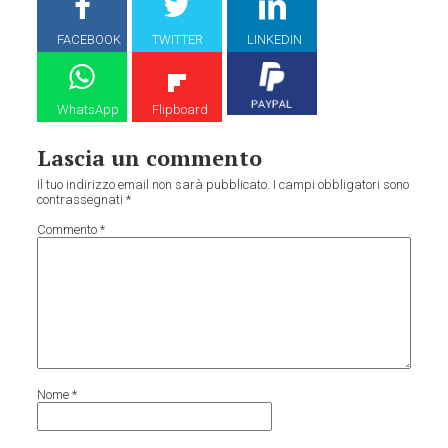
FACEBOOK
TWITTER
LINKEDIN
WhatsApp
Flipboard
Lascia un commento
Il tuo indirizzo email non sarà pubblicato.
I campi obbligatori sono
contrassegnati
*
Commento
*
Nome
*