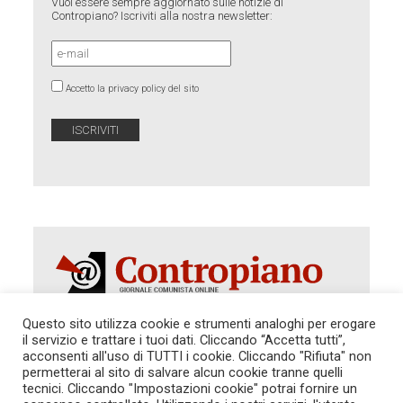
Vuoi essere sempre aggiornato sulle notizie di
Contropiano? Iscriviti alla nostra newsletter:
Accetto la privacy policy del sito
Questo sito utilizza cookie e strumenti analoghi per erogare
il servizio e trattare i tuoi dati. Cliccando “Accetta tutti”,
Autorizzazione del Tribunale di Roma 286 del 31
acconsenti all'uso di TUTTI i cookie. Cliccando "Rifiuta" non
dicembre 2014. Direttore Responsabile: Sergio
permetterai al sito di salvare alcun cookie tranne quelli
Cararo. Indirizzo: V.Casalbruciato 27- sc. B - 00159
tecnici. Cliccando "Impostazioni cookie" potrai fornire un
Roma -