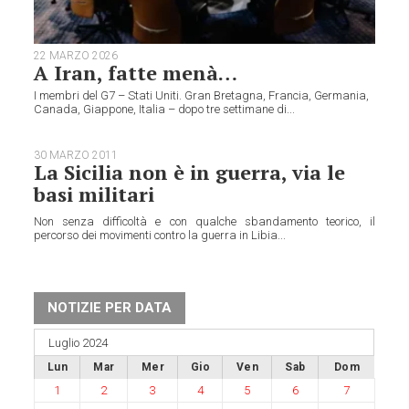
22 MARZO 2026
A Iran, fatte menà…
I membri del G7 – Stati Uniti. Gran Bretagna, Francia, Germania,
Canada, Giappone, Italia – dopo tre settimane di...
30 MARZO 2011
La Sicilia non è in guerra, via le
basi militari
Non senza difficoltà e con qualche sbandamento teorico, il
percorso dei movimenti contro la guerra in Libia...
NOTIZIE PER DATA
Luglio 2024
Lun
Mar
Mer
Gio
Ven
Sab
Dom
1
2
3
4
5
6
7