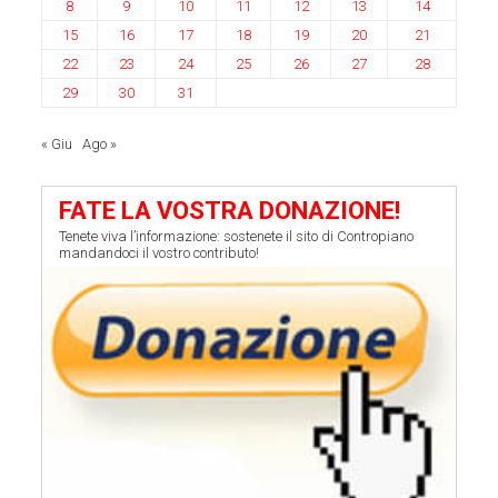
8
9
10
11
12
13
14
15
16
17
18
19
20
21
22
23
24
25
26
27
28
29
30
31
« Giu
Ago »
FATE LA VOSTRA DONAZIONE!
Tenete viva l’informazione: sostenete il sito di Contropiano
mandandoci il vostro contributo!