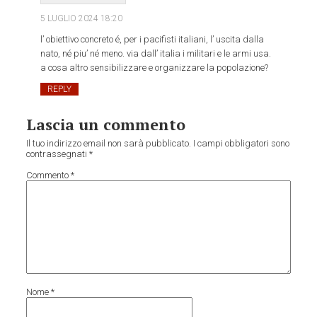
5 LUGLIO 2024
18:20
l’ obiettivo concreto é, per i pacifisti italiani, l’ uscita dalla
nato, né piu’ né meno. via dall’ italia i militari e le armi usa.
a cosa altro sensibilizzare e organizzare la popolazione?
REPLY
Lascia un commento
Il tuo indirizzo email non sarà pubblicato.
I campi obbligatori sono
contrassegnati
*
Commento
*
Nome
*