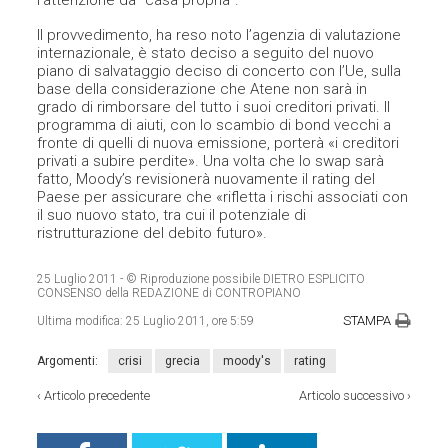
l’attenzione da “casa propria”.
Il provvedimento, ha reso noto l’agenzia di valutazione
internazionale, è stato deciso a seguito del nuovo
piano di salvataggio deciso di concerto con l’Ue, sulla
base della considerazione che Atene non sarà in
grado di rimborsare del tutto i suoi creditori privati. Il
programma di aiuti, con lo scambio di bond vecchi a
fronte di quelli di nuova emissione, porterà «i creditori
privati a subire perdite». Una volta che lo swap sarà
fatto, Moody’s revisionerà nuovamente il rating del
Paese per assicurare che «rifletta i rischi associati con
il suo nuovo stato, tra cui il potenziale di
ristrutturazione del debito futuro».
25 Luglio 2011
- © Riproduzione possibile DIETRO ESPLICITO
CONSENSO della REDAZIONE di CONTROPIANO
STAMPA
Ultima modifica:
25 Luglio 2011, ore 5:59
Argomenti:
crisi
grecia
moody's
rating
‹
Articolo precedente
Articolo successivo
›