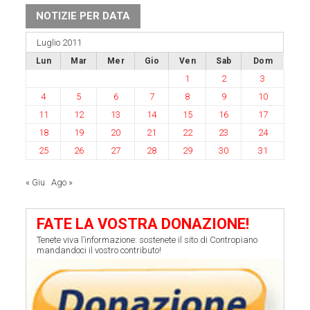
NOTIZIE PER DATA
Luglio 2011
Lun
Mar
Mer
Gio
Ven
Sab
Dom
1
2
3
4
5
6
7
8
9
10
11
12
13
14
15
16
17
18
19
20
21
22
23
24
25
26
27
28
29
30
31
« Giu
Ago »
FATE LA VOSTRA DONAZIONE!
Tenete viva l’informazione: sostenete il sito di Contropiano
mandandoci il vostro contributo!