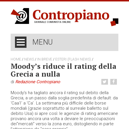
MENU
/
/
/
/
HOME
NEWS
IN BREVE
ESTERI (FLASH NEWS)
Moody’s riduce il rating della
Grecia a nulla
di
Redazione Contropiano
Moody’s ha tagliato ancora il rating sul debito della
Grecia, a un passo dalla soglia predefinita di default: da
‘Caa1’ a ‘Ca’. La settimana più difficile delle borse
mondiali (grazie soprattutto al surreale balletto sul
debito Usa) si apre così: le agenzie di rating americane
provano ancora una volta a deviare le preoccupazioni
dei”mercati” verso la zona euro, distogliendo in parte