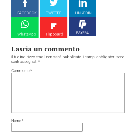
FACEBOOK
TWITTER
LINKEDIN
WhatsApp
Flipboard
Lascia un commento
Il tuo indirizzo email non sarà pubblicato.
I campi obbligatori sono
contrassegnati
*
Commento
*
Nome
*