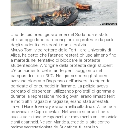
Uno dei più prestigiosi atenei del Sudafrica è stato
chiuso oggi dopo parecchi giorni di proteste da parte
degli studenti e di scontri con la polizia.
Mvuyo Tom, vice-rettore della Fort Hare University di
Alice, ha detto che l’ateneo resterà chiuso almeno fino
a martedì, nel tentativo di bloccare le proteste
studentesche. All’origine della protesta degli studenti
c’è un aumento delle tariffe per il soggiorno nel
campus di circa il 90%. Nei giorni scorsi gli studenti
avevano bloccato l’ingresso dell’università erigendo
barricate di pneumatici in fiamme. La polizia aveva
cercato di disperderli utilizzando proiettili di gomma e
durante la repressione molti giovani erano rimasti feriti
e molti altri, ragazzi e ragazze, erano stati arrestati.
La Fort Hare University è situata nella cittadina di Alice, nella
provincia del Capo orientale. Nel secolo scorso ebbe tra i
suoi studenti anche esponenti del movimento anti-coloniale
e anti-apartheid. Nelson Mandela, eroe della lotta contro il
regime segregazionista del Sudafrica, fu espulso