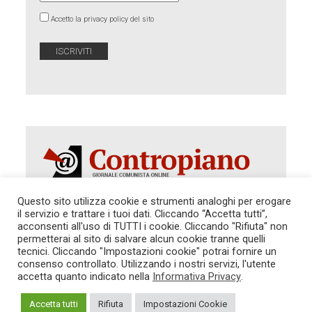
Accetto la privacy policy del sito
Questo sito utilizza cookie e strumenti analoghi per erogare
il servizio e trattare i tuoi dati. Cliccando “Accetta tutti”,
Autorizzazione del Tribunale di Roma 286 del 31
acconsenti all'uso di TUTTI i cookie. Cliccando "Rifiuta" non
dicembre 2014. Direttore Responsabile: Sergio
permetterai al sito di salvare alcun cookie tranne quelli
Cararo. Indirizzo: V.Casalbruciato 27- sc. B - 00159
tecnici. Cliccando "Impostazioni cookie" potrai fornire un
Roma -
consenso controllato. Utilizzando i nostri servizi, l'utente
Tel. 06.640.122.19 -
redazione@contropiano.org
accetta quanto indicato nella
Informativa Privacy
.
SOSTIENICI!
REDAZIONE
CONTATTI
TG CONTROPIANO
LINK CONSIGLIATI
Accetta tutti
Rifiuta
Impostazioni Cookie
PRIVACY
COOKIE POLICY