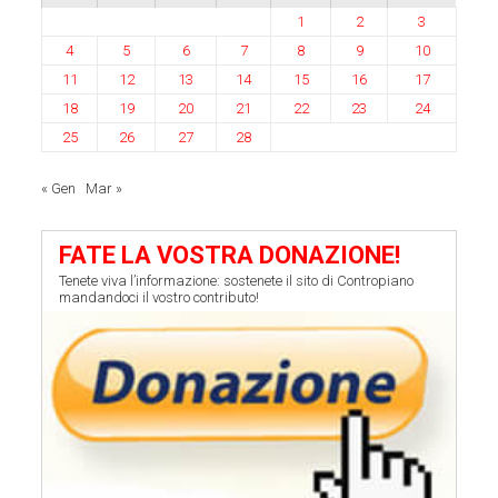
1
2
3
4
5
6
7
8
9
10
11
12
13
14
15
16
17
18
19
20
21
22
23
24
25
26
27
28
« Gen
Mar »
FATE LA VOSTRA DONAZIONE!
Tenete viva l’informazione: sostenete il sito di Contropiano
mandandoci il vostro contributo!