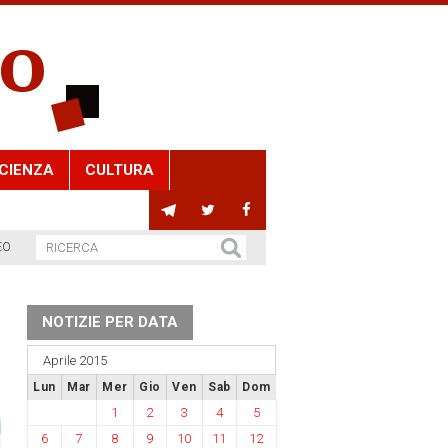
CIENZA
CULTURA
EO
NOTIZIE PER DATA
Aprile 2015
Lun
Mar
Mer
Gio
Ven
Sab
Dom
1
2
3
4
5
6
7
8
9
10
11
12