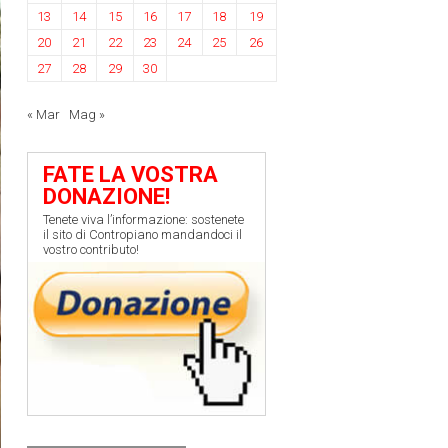
13
14
15
16
17
18
19
20
21
22
23
24
25
26
27
28
29
30
« Mar
Mag »
FATE LA VOSTRA
DONAZIONE!
Tenete viva l’informazione: sostenete
il sito di Contropiano mandandoci il
vostro contributo!