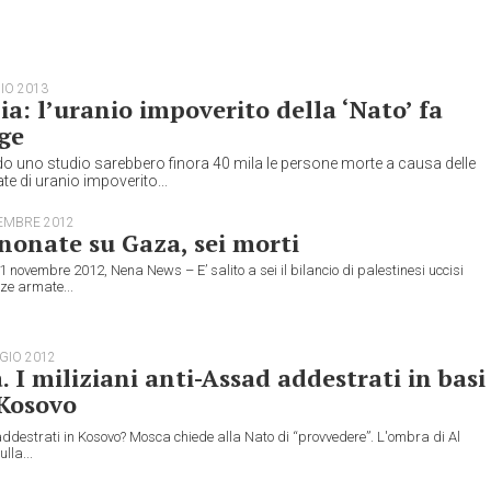
IO 2013
ia: l’uranio impoverito della ‘Nato’ fa
ge
 uno studio sarebbero finora 40 mila le persone morte a causa delle
ate di uranio impoverito...
EMBRE 2012
onate su Gaza, sei morti
 novembre 2012, Nena News – E’ salito a sei il bilancio di palestinesi uccisi
rze armate...
GIO 2012
a. I miliziani anti-Assad addestrati in basi
 Kosovo
i addestrati in Kosovo? Mosca chiede alla Nato di “provvedere”. L'ombra di Al
lla...