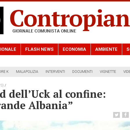
IONALE
FLASH NEWS
ECONOMIA
AMBIENTE
S
ORE K
MALAPOLIZIA
INTERVENTI
DOCUMENTI
VIGNETTE
VID
/
S)
 dell’Uck al confine:
rande Albania”