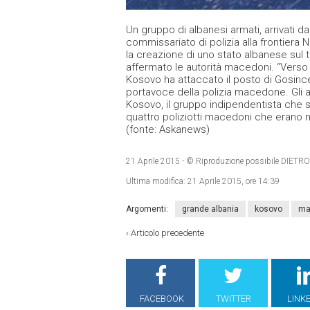
Un gruppo di albanesi armati, arrivati
commissariato di polizia alla frontiera
la creazione di uno stato albanese sul t
affermato le autorità macedoni. “Verso
Kosovo ha attaccato il posto di Gosince,
portavoce della polizia macedone. Gli as
Kosovo, il gruppo indipendentista che si
quattro poliziotti macedoni che erano ne
(fonte: Askanews)
21 Aprile 2015
- © Riproduzione possibile DIE
Ultima modifica:
21 Aprile 2015, ore 14:39
Argomenti:
grande albania
kosovo
ma
‹
Articolo precedente
FACEBOOK
TWITTER
LINK