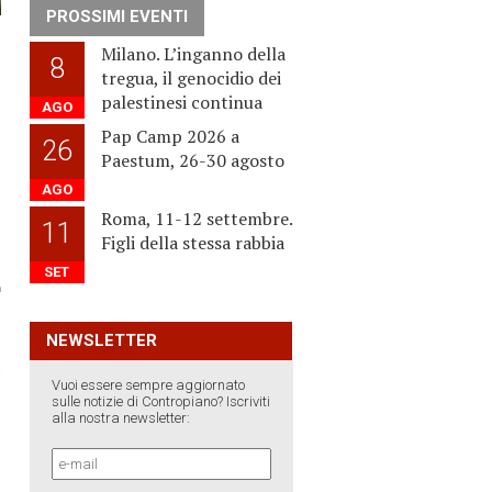
PROSSIMI EVENTI
Milano. L’inganno della
8
tregua, il genocidio dei
palestinesi continua
AGO
,
Pap Camp 2026 a
26
Paestum, 26-30 agosto
AGO
Roma, 11-12 settembre.
11
Figli della stessa rabbia
SET
NEWSLETTER
›
Vuoi essere sempre aggiornato
sulle notizie di Contropiano? Iscriviti
alla nostra newsletter: