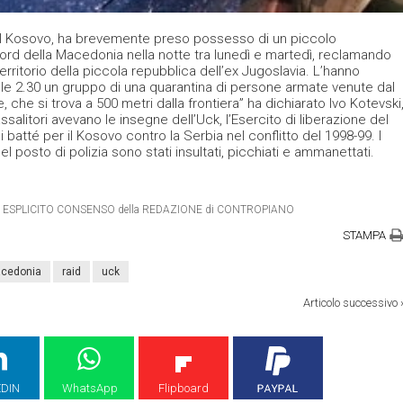
 dal Kosovo, ha brevemente preso possesso di un piccolo
 Nord della Macedonia nella notte tra lunedì e martedì, reclamando
erritorio della piccola repubblica dell’ex Jugoslavia. L’hanno
 le 2.30 un gruppo di una quarantina di persone armate venute dal
 che si trova a 500 metri dalla frontiera” ha dichiarato Ivo Kotevski
salitori avevano le insegne dell’Uck, l’Esercito di liberazione del
 batté per il Kosovo contro la Serbia nel conflitto del 1998-99. I
l posto di polizia sono stati insultati, picchiati e ammanettati.
TRO ESPLICITO CONSENSO della REDAZIONE di CONTROPIANO
STAMPA
cedonia
raid
uck
Articolo successivo
EDIN
WhatsApp
Flipboard