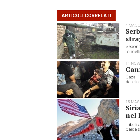
ARTICOLI CORRELATI
4 MAGG
Serb
stra
Secondo
tonnell
11 NOV
Cann
Gaza, 11
dalle fo
15 MAG
Siri
nel
I ribell
Qaida su