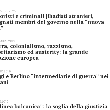
EMBRE 2025
oristi e criminali jihadisti stranieri,
gnati membri del governo nella “nuova
a”
EMBRE 2019
ra, colonialismo, razzismo,
ritarismo ed austerity: la grande
ozione europea
IO 2019
gi e Berlino “intermediarie di guerra” nei
cani
E 2019
linea balcanica”: la soglia della giustizia