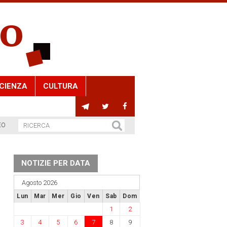
CIENZA
CULTURA
EO
NOTIZIE PER DATA
Agosto 2026
Lun
Mar
Mer
Gio
Ven
Sab
Dom
1
2
3
4
5
6
7
8
9