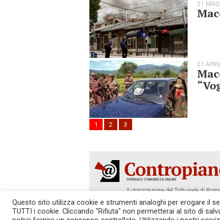
21 MAG
Mace
21 APRI
Mace
“Vo
1
2
3
Autorizzazione del Tribunale di Roma
Tel. 06.640.122.19 -
redazione@cont
Questo sito utilizza cookie e strumenti analoghi per erogare il serv
TUTTI i cookie. Cliccando "Rifiuta" non permetterai al sito di sal
SOSTIENICI!
REDAZIONE