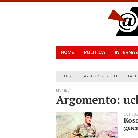
HOME
POLITICA
INTERNAZ
LOCALI
LAVORO & CONFLITTO
FATT
/
HOME
Argomento: uc
23 FEB
Koso
gue