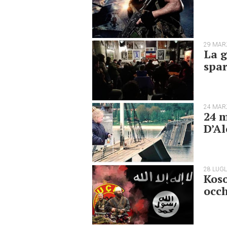
29 MAR
La g
spa
24 MAR
24 m
D’Al
28 LUGL
Koso
occh