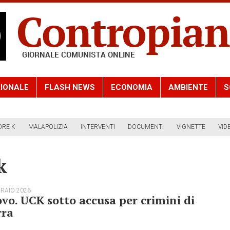
IONALE
FLASH NEWS
ECONOMIA
AMBIENTE
S
ORE K
MALAPOLIZIA
INTERVENTI
DOCUMENTI
VIGNETTE
VID
k
BRAIO 2026
vo. UCK sotto accusa per crimini di
rra