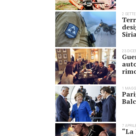
2 SETT
Terr
desi
Siri
23 DIC
Guer
auto
rim
1 MAGG
Pari
Bal
7 APRIL
“La 