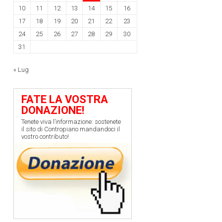
10
11
12
13
14
15
16
17
18
19
20
21
22
23
24
25
26
27
28
29
30
31
« Lug
FATE LA VOSTRA
DONAZIONE!
Tenete viva l’informazione: sostenete
il sito di Contropiano mandandoci il
vostro contributo!