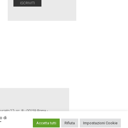
ruciato 27- sc. B - 00159 Roma -
o di
"
Accetta tutti
Rifiuta
Impostazioni Cookie
E POLICY