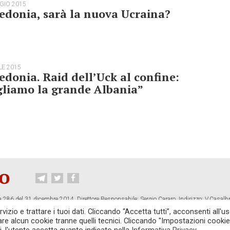
GIO 2015
donia, sarà la nuova Ucraina?
LE 2015
donia. Raid dell’Uck al confine:
gliamo la grande Albania”
 286 del 31 dicembre 2014. Direttore Responsabile: Sergio Cararo. Indirizzo: V.Casalb
ropiano.org
izio e trattare i tuoi dati. Cliccando “Accetta tutti”, acconsenti all'us
vare alcun cookie tranne quelli tecnici. Cliccando "Impostazioni cookie
CONTATTI
TG CONTROPIANO
LINK CONSIGLIATI
PRIVACY
COOKI