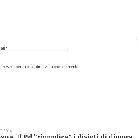
ail
*
to browser per la prossima volta che commento.
O 2014
gna. Il Pd “rivendica” i divieti di dimora