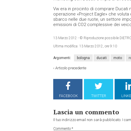
Vw era in procinto di comprare Ducati ne
operazione «Project Eagle» che voluta 
sbarco nelle due ruote, un settore impor
emissioni di CO2 complessive dei veicol
13 Marzo 2012
- © Riproduzione possibile DI
Ultima modifica:
13 Marzo 2012, ore 9:10
Argomenti:
bologna
ducati
moto
r
‹
Articolo precedente
FACEBOOK
TWITTER
LINK
Lascia un commento
Il tuo indirizzo email non sarà pubblicato.
I cam
Commento
*