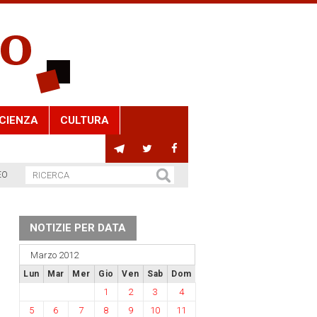
CIENZA
CULTURA
EO
NOTIZIE PER DATA
Marzo 2012
Lun
Mar
Mer
Gio
Ven
Sab
Dom
1
2
3
4
5
6
7
8
9
10
11