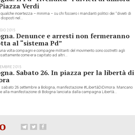
Piazza Verdi
 qualche incertezza – minima – su chi fossero i mandanti politici dei “divieti di
disposti nel...
GIO 2015
ogna. Denunce e arresti non fermeranno
otta al “sistema Pd”
una volta compagni e compagne militanti del movimento sono costretti agli
esattamente come era capitato ad altri...
TEMBRE 2015
gna. Sabato 26. In piazza per la libertà di
ora
 sabato 26 settembre a Bologna, manifestazione #LibertàDiDimora. Mancano
re alla manifestazione di Bologna lanciata dalla campagna Libertà...