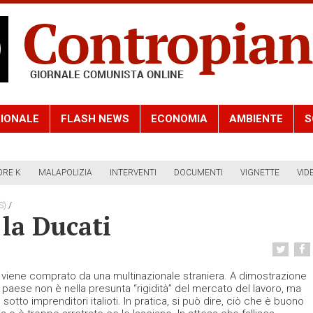
IONALE
FLASH NEWS
ECONOMIA
AMBIENTE
S
ORE K
MALAPOLIZIA
INTERVENTI
DOCUMENTI
VIGNETTE
VID
/
S)
la Ducati
a” viene comprato da una multinazionale straniera. A dimostrazione
o paese non è nella presunta “rigidità” del mercato del lavoro, ma
otto imprenditori italioti. In pratica, si può dire, ciò che è buono