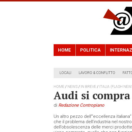
HOME
POLITICA
INTERNAZ
LOCALI
LAVORO & CONFLITTO
FATT
/
/
/
HOME
NEWS
IN BREVE
ITALIA (FLASH NEW
Audi si compra 
di
Redazione Contropiano
Un altro pezzo dell'”eccellenza italian
che il problema dell’industria nel nostr
dell’obsolescenza delle merci prodotte s