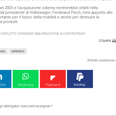
l 2005 e l’acquisizione odierna rientrerebbe infatti nella
dal presidente di Volkswagen, Ferdinand Piech, mira appunto allo
tante per il futuro della mobilità e anche per diminuire le
i prodotti.
ETRO ESPLICITO CONSENSO della REDAZIONE di CONTROPIANO
STAMPA
ossi
valentino
Articolo successivo
EDIN
WhatsApp
Flipboard
pi obbligatori sono contrassegnati
*