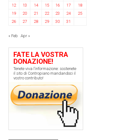
12
13
14
15
16
17
18
19
20
21
22
23
24
25
26
27
28
29
30
31
« Feb
Apr »
FATE LA VOSTRA
DONAZIONE!
Tenete viva l’informazione: sostenete
il sito di Contropiano mandandoci il
vostro contributo!