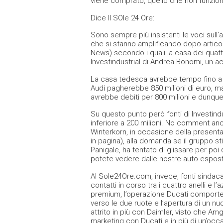
viene comprato, quello che non funziona 
Dice Il SOle 24 Ore:
Sono sempre più insistenti le voci sull
che si stanno amplificando dopo articoli
News) secondo i quali la casa dei quattr
Investindustrial di Andrea Bonomi, un a
La casa tedesca avrebbe tempo fino a m
Audi pagherebbe 850 milioni di euro, m
avrebbe debiti per 800 milioni e dunque
Su questo punto però fonti di Investind
inferiore a 200 milioni. No comment anc
Winterkorn, in occasione della presenta
in pagina), alla domanda se il gruppo s
Panigale, ha tentato di glissare per poi 
potete vedere dalle nostre auto esposte
Al Sole24Ore.com, invece, fonti sindaca
contatti in corso tra i quattro anelli e l’
premium, l’operazione Ducati comporter
verso le due ruote e l’apertura di un n
attrito in più con Daimler, visto che A
marketing con Ducati e in più di un’occas