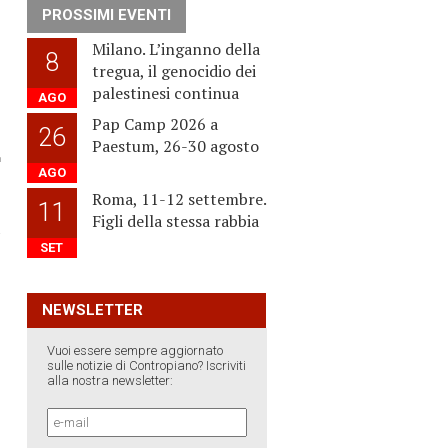
PROSSIMI EVENTI
Milano. L’inganno della
8
tregua, il genocidio dei
palestinesi continua
AGO
Pap Camp 2026 a
26
Paestum, 26-30 agosto
AGO
Roma, 11-12 settembre.
11
Figli della stessa rabbia
›
SET
NEWSLETTER
Vuoi essere sempre aggiornato
sulle notizie di Contropiano? Iscriviti
alla nostra newsletter: