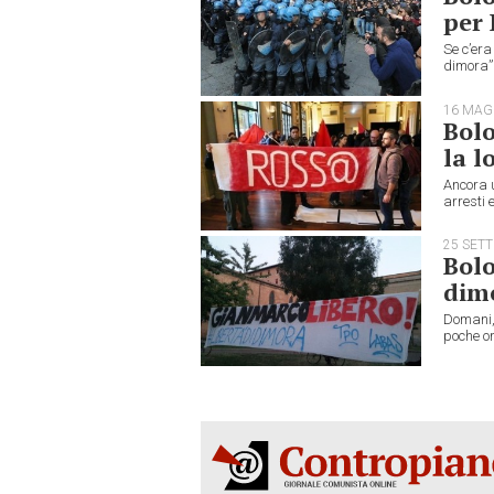
per 
Se c’era
dimora” 
16 MAG
Bol
la l
Ancora 
arresti 
25 SET
Bolo
dim
Domani,
poche o