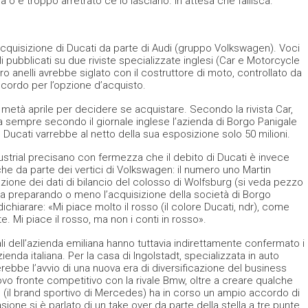
o è troppo arretrato ce lo lasciano. In attesa che fallisca.
’acquisizione di Ducati da parte di Audi (gruppo Volkswagen). Voci
 pubblicati su due riviste specializzate inglesi (Car e Motorcycle
o anelli avrebbe siglato con il costruttore di moto, controllato da
ccordo per l’opzione d’acquisto.
età aprile per decidere se acquistare. Secondo la rivista Car,
a sempre secondo il giornale inglese l’azienda di Borgo Panigale
 Ducati varrebbe al netto della sua esposizione solo 50 milioni.
ustrial precisano con fermezza che il debito di Ducati è invece
he da parte dei vertici di Volkswagen: il numero uno Martin
zione dei dati di bilancio del colosso di Wolfsburg (si veda pezzo
tia preparando o meno l’acquisizione della società di Borgo
dichiarare: «Mi piace molto il rosso (il colore Ducati, ndr), come
. Mi piace il rosso, ma non i conti in rosso».
li dell’azienda emiliana hanno tuttavia indirettamente confermato i
azienda italiana. Per la casa di Ingolstadt, specializzata in auto
ebbe l’avvio di una nuova era di diversificazione del business
uovo fronte competitivo con la rivale Bmw, oltre a creare qualche
mg (il brand sportivo di Mercedes) ha in corso un ampio accordo di
ione si è parlato di un take over da parte della stella a tre punte.