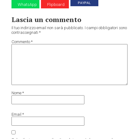
WhatsApp
Flipboard
Lascia un commento
Il tuo indirizzo email non sarà pubblicato.
I campi obbligatori sono
contrassegnati
*
Commento
*
Nome
*
Email
*