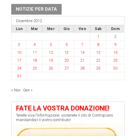
NOTIZIE PER DATA
Dicembre 2012
Lun
Mar
Mer
Gio
Ven
Sab
Dom
1
2
3
4
5
6
7
8
9
10
11
12
13
14
15
16
17
18
19
20
21
22
23
24
25
26
27
28
29
30
31
« Nov
Gen »
FATE LA VOSTRA DONAZIONE!
Tenete viva l’informazione: sostenete il sito di Contropiano
mandandoci il vostro contributo!