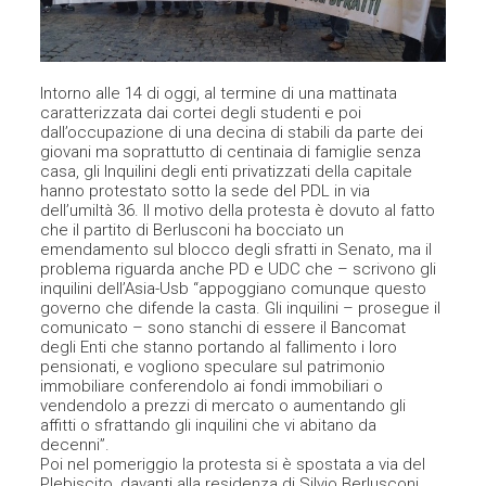
Intorno alle 14 di oggi, al termine di una mattinata
caratterizzata dai cortei degli studenti e poi
dall’occupazione di una decina di stabili da parte dei
giovani ma soprattutto di centinaia di famiglie senza
casa, gli Inquilini degli enti privatizzati della capitale
hanno protestato sotto la sede del PDL in via
dell’umiltà 36. Il motivo della protesta è dovuto al fatto
che il partito di Berlusconi ha bocciato un
emendamento sul blocco degli sfratti in Senato, ma il
problema riguarda anche PD e UDC che – scrivono gli
inquilini dell’Asia-Usb “appoggiano comunque questo
governo che difende la casta. Gli inquilini – prosegue il
comunicato – sono stanchi di essere il Bancomat
degli Enti che stanno portando al fallimento i loro
pensionati, e vogliono speculare sul patrimonio
immobiliare conferendolo ai fondi immobiliari o
vendendolo a prezzi di mercato o aumentando gli
affitti o sfrattando gli inquilini che vi abitano da
decenni”.
Poi nel pomeriggio la protesta si è spostata a via del
Plebiscito, davanti alla residenza di Silvio Berlusconi,