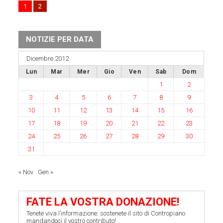
1
2
NOTIZIE PER DATA
Dicembre 2012
Lun
Mar
Mer
Gio
Ven
Sab
Dom
1
2
3
4
5
6
7
8
9
10
11
12
13
14
15
16
17
18
19
20
21
22
23
24
25
26
27
28
29
30
31
« Nov
Gen »
FATE LA VOSTRA DONAZIONE!
Tenete viva l’informazione: sostenete il sito di Contropiano
mandandoci il vostro contributo!