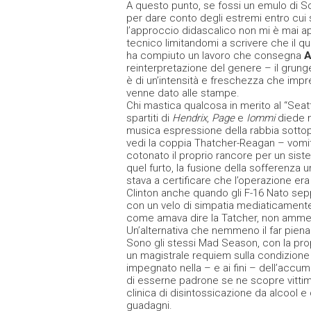
A questo punto, se fossi un emulo di S
per dare conto degli estremi entro cui 
l’approccio didascalico non mi è mai a
tecnico limitandomi a scrivere che il q
ha compiuto un lavoro che consegna
A
reinterpretazione del genere – il grung
è di un’intensità e freschezza che impre
venne dato alle stampe.
Chi mastica qualcosa in merito al “Seat
spartiti di
Hendrix
,
Page
e
Iommi
diede n
musica espressione della rabbia sottopro
vedi la coppia Thatcher-Reagan – vomit
cotonato il proprio rancore per un siste
quel furto, la fusione della sofferenz
stava a certificare che l’operazione er
Clinton anche quando gli F-16 Nato sepp
con un velo di simpatia mediaticamente
come amava dire la Tatcher, non ammett
Un’alternativa che nemmeno il far piena
Sono gli stessi Mad Season, con la propr
un magistrale requiem sulla condizion
impegnato nella – e ai fini – dell’accu
di esserne padrone se ne scopre vittima
clinica di disintossicazione da alcool e
guadagni.