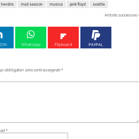
hendrix
mad season
musica
pink floyd
seattle
Articolo successivo
EDIN
WhatsApp
Flipboard
pi obbligatori sono contrassegnati
*
ail
*