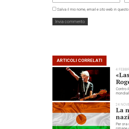
Salva il mio nome, email e sito web in ques
ARTICOLI CORRELATI
4 FEBB
«Las
Roge
Contro i
mondiale
24 NOV
La n
naz
Per ora 
rimane q