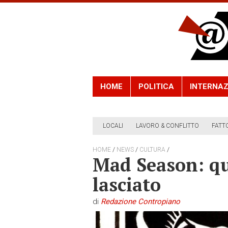
HOME
POLITICA
INTERNAZ
LOCALI
LAVORO & CONFLITTO
FATT
/
/
/
HOME
NEWS
CULTURA
Mad Season: que
lasciato
di
Redazione Contropiano