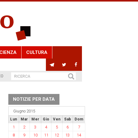
CIENZA
CULTURA
EO
NOTIZIE PER DATA
Giugno 2015
Lun
Mar
Mer
Gio
Ven
Sab
Dom
1
2
3
4
5
6
7
8
9
10
11
12
13
14