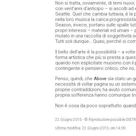
Non si tratta, ovviamente, di temi nuovi;
con vent’anni d’anticipo – si ascolti a
Seattle. Quel che cambia tuttavia, è la pr
nella loro musica la carica progressist
Season, invece, portano sulle spalle tut
propri interessi – materiali ed umani –
mutato in una raccolta di soggettività s
Tutti soli dunque… Quasi, perché si com
Il bello dell’arte è la possibilità – a vo
forma artistica che più si presta a qu
quando non esplicitate muoiono con il 
contingente e pensiero critico, che no, 
Penso, quindi, che
Above
sia stato un g
necessità di voltar pagina su un sist
proprie contraddizioni, ha avuto comunque
propria sofferenza hanno comunque trova
Non è cosa da poco soprattutto quando
22 Giugno 2015
- © Riproduzione possibile D
Ultima modifica:
22 Giugno 2015, ore 14:09