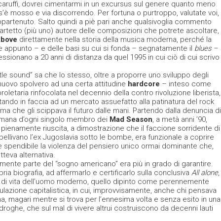
caruffi, dovrei cimentarmi in un excursus sul genere quanto meno
s’è mosso e via discorrendo. Per fortuna o purtroppo, valutate voi,
ppartenuto. Salto quindi a piè pari anche qualsivoglia commento
uartetto (più uno) autore delle composizioni che potrete ascoltare,
bove
direttamente nella storia della musica moderna, perché la
e appunto – e delle basi su cui si fonda – segnatamente il
blues
–
ssionano a 20 anni di distanza da quel 1995 in cui ciò di cui scrivo
tle sound” sa che lo stesso, oltre a proporre uno sviluppo degli
uovo spolvero ad una certa attitudine
hardcore
– inteso come
letaria rinfocolata nel decennio della contro rivoluzione liberista,
ando in faccia ad un mercato assuefatto alla patinatura del rock
ma che gli scippava il futuro dalle mani. Partendo dalla denuncia di
a umana d’ogni singolo membro dei
Mad Season
, a metà anni ’90,
a pienamente riuscita, a dimostrazione che il faccione sorridente di
ellivano l’ex Jugoslavia sotto le bombe, era funzionale a coprire
 spendibile la violenza del pensiero unico ormai dominante che,
eva alternativa.
mente parte del “sogno americano” era più in grado di garantire.
ia biografia, ad affermarlo e certificarlo sulla conclusiva
All alone
,
e di vita dell’uomo moderno, quello dipinto come perennemente
mulazione capitalistica, in cui, improvvisamente, anche chi pensava
, magari mentre si trova per l’ennesima volta e senza esito in una
 droghe, che sul mal di vivere altrui costruiscono da decenni lauti