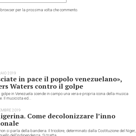
to browser per la prossima volta che commento.
RAIO 2019
ciate in pace il popolo venezuelano»,
rs Waters contro il golpe
l golpe in Venezuela scende in campo una vera e propria icona della musica
. Il musicista ed...
EMBRE 2019
igerina. Come decolonizzare l’inno
ionale
non si parla della bandiera. Il tricolore, determinato dalla Costituzione del Niger,
uello dell’indipendenza. Si tratta...