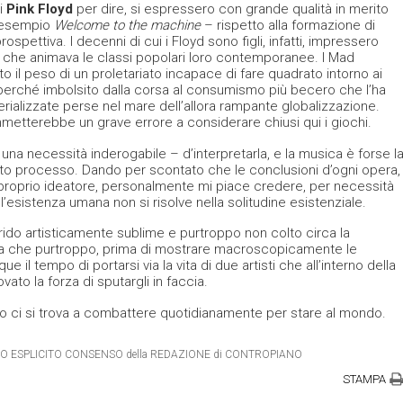
 i
Pink Floyd
per dire, si espressero con grande qualità in merito
d esempio
Welcome to the machine
– rispetto alla formazione di
ospettiva. I decenni di cui i Floyd sono figli, infatti, impressero
a che animava le classi popolari loro contemporanee. I Mad
to il peso di un proletariato incapace di fare quadrato intorno ai
 perché imbolsito dalla corsa al consumismo più becero che l’ha
erializzate perse nel mare dell’allora rampante globalizzazione.
metterebbe un grave errore a considerare chiusi qui i giochi.
lte una necessità inderogabile – d’interpretarla, e la musica è forse l
esto processo. Dando per scontato che le conclusioni d’ogni opera,
proprio ideatore, personalmente mi piace credere, per necessità
l’esistenza umana non si risolve nella solitudine esistenziale.
rido artisticamente sublime e purtroppo non colto circa la
ema che purtroppo, prima di mostrare macroscopicamente le
 il tempo di portarsi via la vita di due artisti che all’interno della
to la forza di sputargli in faccia.
 ci si trova a combattere quotidianamente per stare al mondo.
IETRO ESPLICITO CONSENSO della REDAZIONE di CONTROPIANO
STAMPA