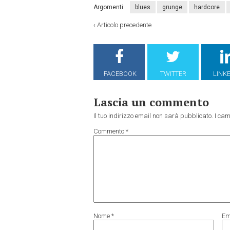
Argomenti:
blues
grunge
hardcore
‹
Articolo precedente
FACEBOOK
TWITTER
LINK
Lascia un commento
Il tuo indirizzo email non sarà pubblicato.
I cam
Commento
*
Nome
*
Em