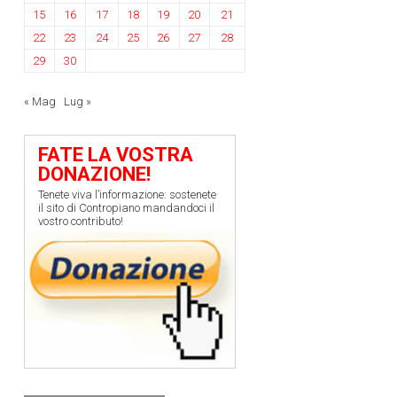
15
16
17
18
19
20
21
22
23
24
25
26
27
28
29
30
« Mag
Lug »
FATE LA VOSTRA
DONAZIONE!
Tenete viva l’informazione: sostenete
il sito di Contropiano mandandoci il
vostro contributo!