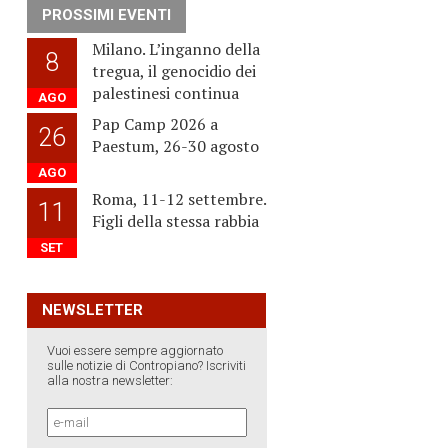
PROSSIMI EVENTI
Milano. L’inganno della
8
tregua, il genocidio dei
palestinesi continua
AGO
Pap Camp 2026 a
26
Paestum, 26-30 agosto
AGO
Roma, 11-12 settembre.
11
Figli della stessa rabbia
SET
NEWSLETTER
Vuoi essere sempre aggiornato
sulle notizie di Contropiano? Iscriviti
alla nostra newsletter: