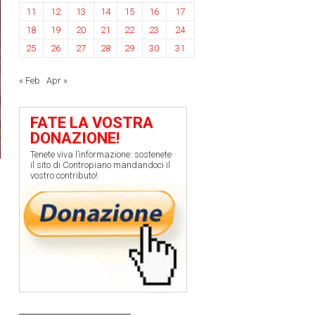
11
12
13
14
15
16
17
18
19
20
21
22
23
24
25
26
27
28
29
30
31
« Feb
Apr »
FATE LA VOSTRA
DONAZIONE!
Tenete viva l’informazione: sostenete
il sito di Contropiano mandandoci il
vostro contributo!