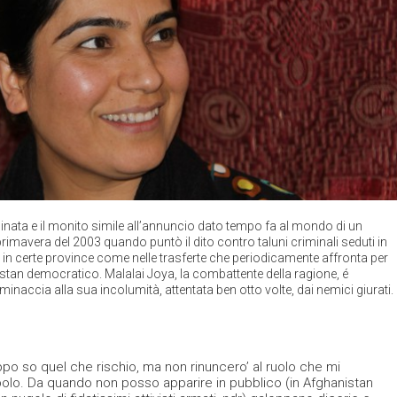
inata e il monito simile all’annuncio dato tempo fa al mondo di un
imavera del 2003 quando puntò il dito contro taluni criminali seduti in
l, in certe province come nelle trasferte che periodicamente affronta per
stan democratico. Malalai Joya, la combattente della ragione, é
minaccia alla sua incolumità, attentata ben otto volte, dai nemici giurati.
ppo so quel che rischio, ma non rinuncero’ al ruolo che mi
olo. Da quando non posso apparire in pubblico (in Afghanistan