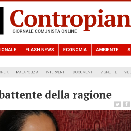
IONALE
FLASH NEWS
ECONOMIA
AMBIENTE
S
ORE K
MALAPOLIZIA
INTERVENTI
DOCUMENTI
VIGNETTE
VID
battente della ragione