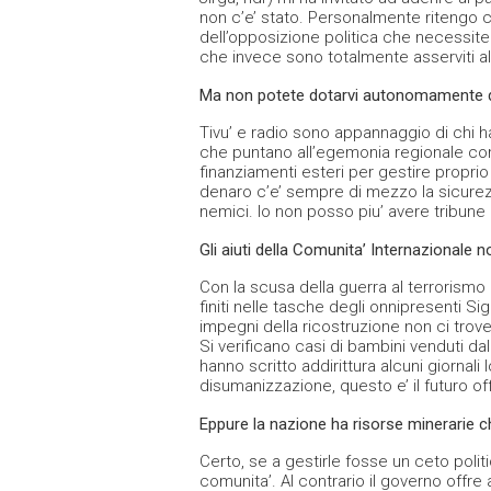
non c’e’ stato. Personalmente ritengo che
dell’opposizione politica che necessit
che invece sono totalmente asserviti al
Ma non potete dotarvi autonomamente di 
Tivu’ e radio sono appannaggio di chi h
che puntano all’egemonia regionale co
finanziamenti esteri per gestire proprio
denaro c’e’ sempre di mezzo la sicure
nemici. Io non posso piu’ avere tribune 
Gli aiuti della Comunita’ Internazionale
Con la scusa della guerra al terrorismo i
finiti nelle tasche degli onnipresenti Si
impegni della ricostruzione non ci trov
Si verificano casi di bambini venduti dall
hanno scritto addirittura alcuni giornali 
disumanizzazione, questo e’ il futuro of
Eppure la nazione ha risorse minerarie c
Certo, se a gestirle fosse un ceto polit
comunita’. Al contrario il governo offre 