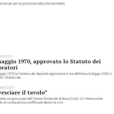
to browser per la prossima volta che commento.
GIO 2017
aggio 1970, approvato lo Statuto dei
ratori
ggio 1970 la Camera dei deputati approvava in via definitiva la legge n.300, il
to “Statuto dei...
NAIO 2013
esciare il tavolo”
mento congressuale dell'Unione Sindacale di Base (Usb). Un interessante
to al sindacalismo conflittuale dentro la crisi.