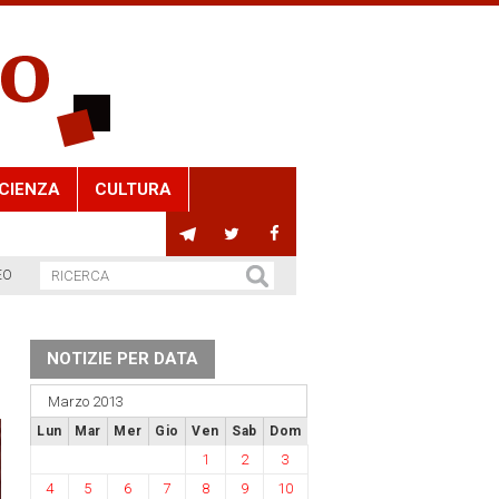
CIENZA
CULTURA
EO
NOTIZIE PER DATA
Marzo 2013
Lun
Mar
Mer
Gio
Ven
Sab
Dom
1
2
3
4
5
6
7
8
9
10