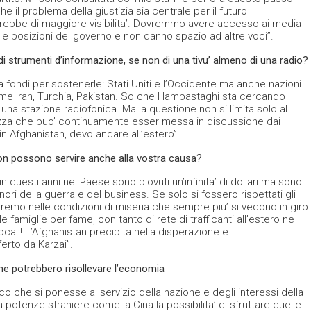
 il problema della giustizia sia centrale per il futuro
erebbe di maggiore visibilita’. Dovremmo avere accesso ai media
le posizioni del governo e non danno spazio ad altre voci”.
strumenti d’informazione, se non di una tivu’ almeno di una radio?
a fondi per sostenerle: Stati Uniti e l’Occidente ma anche nazioni
me Iran, Turchia, Pakistan. So che Hambastaghi sta cercando
 una stazione radiofonica. Ma la questione non si limita solo al
zza che puo’ continuamente esser messa in discussione dai
in Afghanistan, devo andare all’estero”.
 non possono servire anche alla vostra causa?
n questi anni nel Paese sono piovuti un’infinita’ di dollari ma sono
gnori della guerra e del business. Se solo si fossero rispettati gli
eremo nelle condizioni di miseria che sempre piu’ si vedono in giro.
e famiglie per fame, con tanto di rete di trafficanti all’estero ne
locali! L’Afghanistan precipita nella disperazione e
ferto da Karzai”.
he potrebbero risollevare l’economia
ico che si ponesse al servizio della nazione e degli interessi della
a potenze straniere come la Cina la possibilita’ di sfruttare quelle