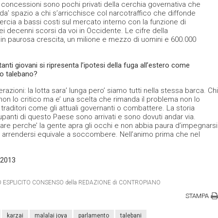
e concessioni sono pochi privati della cerchia governativa che
da’ spazio a chi s’arricchisce col narcotraffico che diffonde
mercia a bassi costi sul mercato interno con la funzione di
i decenni scorsi da voi in Occidente. Le cifre della
 in paurosa crescita, un milione e mezzo di uomini e 600.000
nti giovani si ripresenta l’ipotesi della fuga all’estero come
do talebano?
razioni: la lotta sara’ lunga pero’ siamo tutti nella stessa barca. Chi
, non lo critico ma e’ una scelta che rimanda il problema non lo
 traditori come gli attuali governanti o combattere. La storia
cupanti di questo Paese sono arrivati e sono dovuti andar via.
are perche’ la gente apra gli occhi e non abbia paura d’impegnarsi
 arrendersi equivale a soccombere. Nell’animo prima che nel
 2013
ETRO ESPLICITO CONSENSO della REDAZIONE di CONTROPIANO
STAMPA
karzai
malalai joya
parlamento
talebani