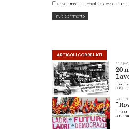
Salva il mio nome, email e sito web in ques
ARTICOLI CORRELATI
21 MAG
20 m
Lavo
Il 20 ma
cosiddet
30 GEN
“Rov
Il docu
contribu