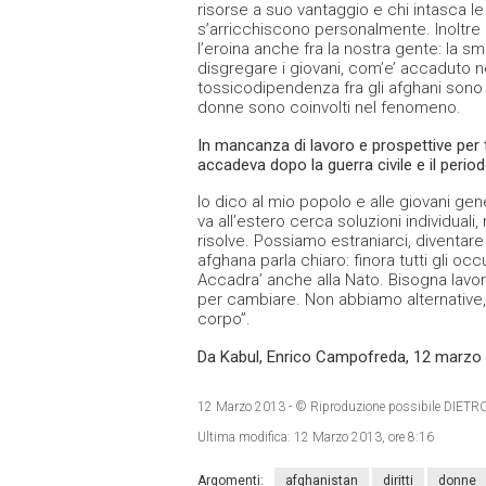
risorse a suo vantaggio e chi intasca l
s’arricchiscono personalmente. Inoltre 
l’eroina anche fra la nostra gente: la s
disgregare i giovani, com’e’ accaduto ne
tossicodipendenza fra gli afghani sono
donne sono coinvolti nel fenomeno.
In mancanza di lavoro e prospettive per ta
accadeva dopo la guerra civile e il perio
Io dico al mio popolo e alle giovani gene
va all’estero cerca soluzioni individuali
risolve. Possiamo estraniarci, diventare
afghana parla chiaro: finora tutti gli oc
Accadra’ anche alla Nato. Bisogna lavor
per cambiare. Non abbiamo alternative,
corpo”.
Da Kabul, Enrico Campofreda, 12 marzo
12 Marzo 2013
- © Riproduzione possibile DI
Ultima modifica:
12 Marzo 2013, ore 8:16
Argomenti:
afghanistan
diritti
donne