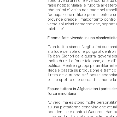
sono diversi anni che vive scortata da un
false notizie: Malalai e’ fuggita all’este
che chi mi e’ vicino non cade nel tran
l’occupazione militare permanente e un
province cresce il malcontento contro ta
verso soluzioni democratiche, soprattu
talebane”.
E come fate, vivendo in una clandestinit
“Non tutti lo siamo. Negli ultimi due an
alla luce del sole che ponga al centro il 
Taliban, Signori della guerra, governi se
molto dure. Le forze talebane, oltre all
politica. Mentre i gruppi paramilitari in
illegale basata su produzione e traffico 
il ritiro delle truppe Isaf, possa scoppi
e’ uno spettro che cerca d’intimorire l
Eppure tuttora in Afghanistan i partiti d
forza minoritaria
“E’ vero, ma esistono molte personalita
su una piattaforma condivisa che attua
occidentale e contro i Warlords. Hamba
Jirga, ndr) mi ha invitato ad aderire al