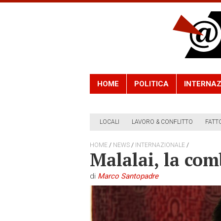
HOME
POLITICA
INTERNAZ
LOCALI
LAVORO & CONFLITTO
FATT
/
/
/
HOME
NEWS
INTERNAZIONALE
Malalai, la com
di
Marco Santopadre