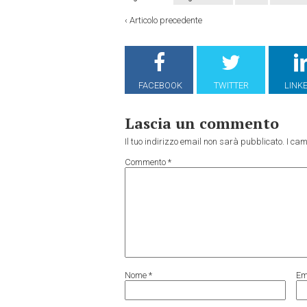
‹
Articolo precedente
FACEBOOK
TWITTER
LINK
Lascia un commento
Il tuo indirizzo email non sarà pubblicato.
I cam
Commento
*
Nome
*
Em